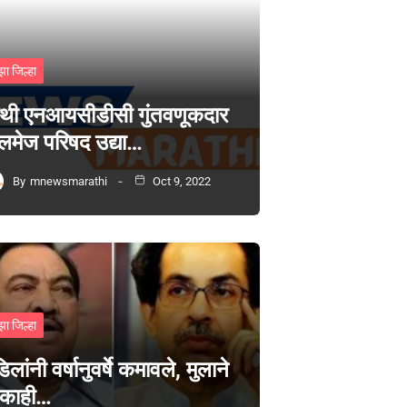
झा जिल्हा
थी एनआयसीडीसी गुंतवणूकदार
लमेज परिषद उद्या…
By
mnewsmarathi
Oct 9, 2022
झा जिल्हा
िलांनी वर्षानुवर्षे कमावले, मुलाने
 काही…