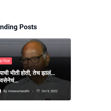
nding Posts
झा जिल्हा
्याची भीती होती, तेच झालं…
वसेनेचं…
By
mnewsmarathi
Oct 9, 2022