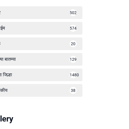
र
502
ाईम
574
ळ
20
्या बातम्या
129
ा जिल्हा
1480
जकीय
38
lery