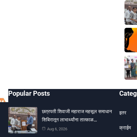
Popular Posts
Categ
छत्रपती शिवाजी महाराज महसूल समाधान
इतर
शिबिरातून लाभार्थ्यांना तात्काळ…
क्राईम
Aug 6, 2026