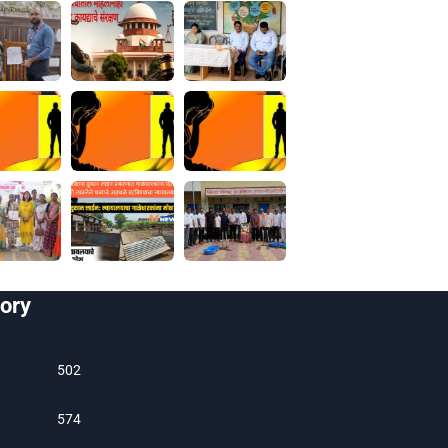
ory
502
574