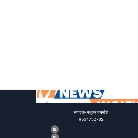
संपादक- मधुकर बनसोडे
9604752782