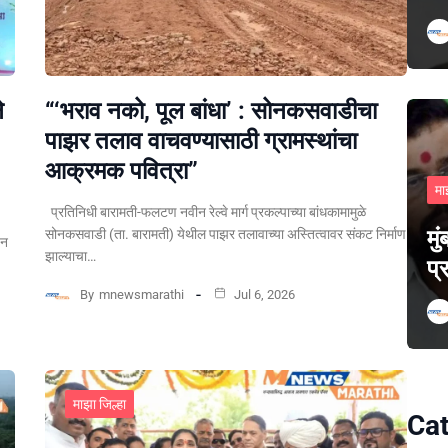
े
“‘भराव नको, पूल बांधा’ : सोनकसवाडीचा
पाझर तलाव वाचवण्यासाठी ग्रामस्थांचा
आक्रमक पवित्रा”
मा
प्रतिनिधी बारामती-फलटण नवीन रेल्वे मार्ग प्रकल्पाच्या बांधकामामुळे
मु
सोनकसवाडी (ता. बारामती) येथील पाझर तलावाच्या अस्तित्वावर संकट निर्माण
पन
झाल्याचा…
प्
By
mnewsmarathi
Jul 6, 2026
माझा जिल्हा
Cat