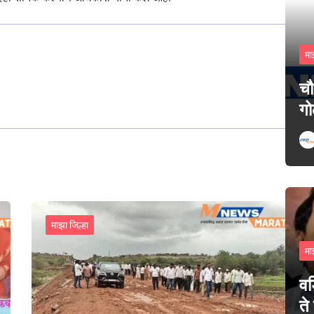
मा
चौ
गो
माझा जिल्हा
मा
वड
ते