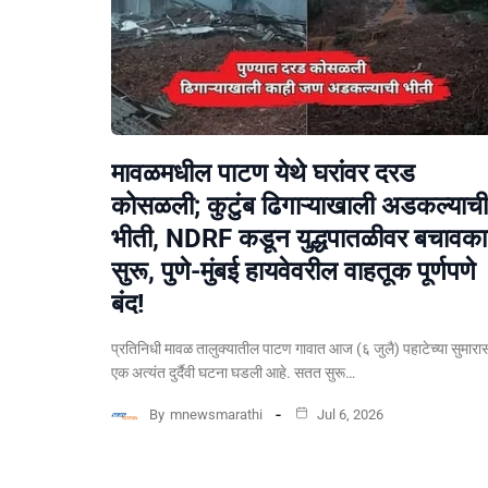
मावळमधील पाटण येथे घरांवर दरड
कोसळली; कुटुंब ढिगाऱ्याखाली अडकल्याची
भीती, NDRF कडून युद्धपातळीवर बचावकार
सुरू, पुणे-मुंबई हायवेवरील वाहतूक पूर्णपणे
बंद!
​प्रतिनिधी मावळ तालुक्यातील पाटण गावात आज (६ जुलै) पहाटेच्या सुमारा
एक अत्यंत दुर्दैवी घटना घडली आहे. सतत सुरू…
By
mnewsmarathi
Jul 6, 2026