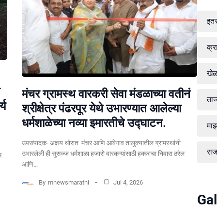
इत
क्र
खे
मंचर ग्रामस्थ वारकरी सेवा मंडळाच्या वतीनं
ताज
्य
श्रीक्षेत्र पंढरपूर येथे उभारण्यात आलेल्या
धर्मशाळेच्या नव्या इमारतीचे उद्घाटन.
माझ
उपसंपादक- अक्षय थोरात मंचर आणि आंबेगाव तालुक्यातील ग्रामस्थांनी
रा
उभारलेली ही सुसज्ज धर्मशाळा हजारो वारकऱ्यांसाठी हक्काचा निवारा ठरेल
स
आणि…
By
mnewsmarathi
Jul 4, 2026
Gal