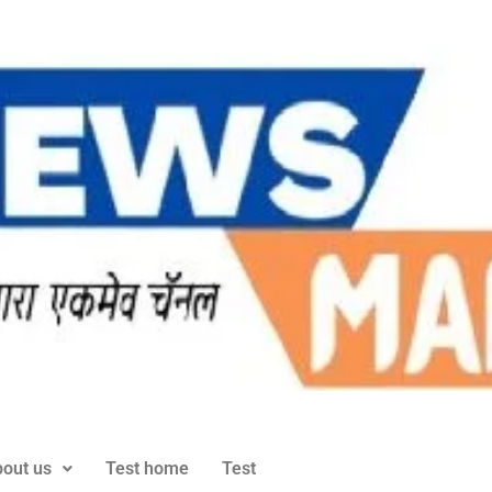
out us
Test home
Test