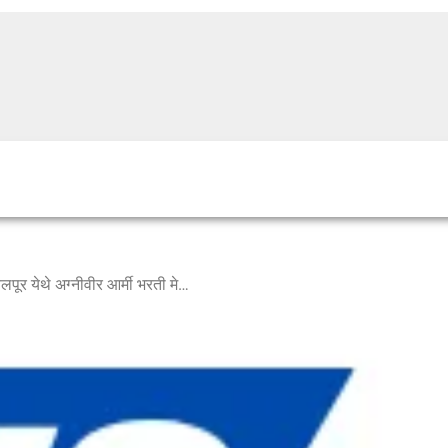
युनिट मुख्यालय कोटा अंतर्गत जबलपूर येथे अग्नीवीर आर्मी भरती मेळाव्याचे आयोजन