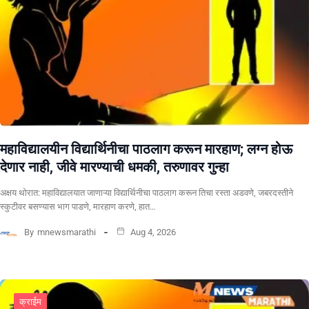
महाविद्यालयीन विद्यार्थिनीचा पाठलाग करून मारहाण; लग्न होऊ
देणार नाही, जीवे मारण्याची धमकी, तरुणावर गुन्हा
अक्षय थोरात: महाविद्यालयात जाणाऱ्या विद्यार्थिनीचा पाठलाग करून तिचा रस्ता अडवणे, जबरदस्तीने
स्कुटीवर बसण्यास भाग पाडणे, मारहाण करणे, हात…
By
mnewsmarathi
Aug 4, 2026
क्राईम