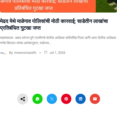
​मेढद येथे माळेगाव पोलिसांची मोठी कारवाई; साडेतीन लाखांचा
प्रतिबंधित गुटखा जप्त
सहसंपादक- अक्षय थोरात पुणे ग्रामीणचे पोलीस अधीक्षक संदीपसिंह गिल्ल आणि अपर पोलीस अधीक्षक
गणेश बिरादार यांच्या आदेशानुसार, माळेगाव…
By
mnewsmarathi
Jul 1, 2026