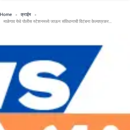
Home
क्राईम
माळेगाव येथे पोलीस स्टेशनमध्ये जाऊन संविधानाची विटंबना केल्याप्रकरणी संदीप आढाव याच्यावरती गुन्हा दाखल.