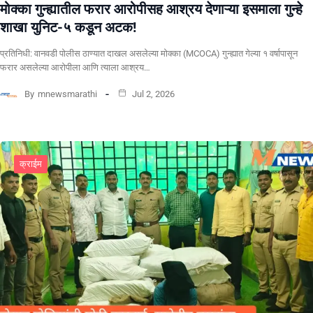
मोक्का गुन्ह्यातील फरार आरोपीसह आश्रय देणाऱ्या इसमाला गुन्हे
शाखा युनिट-५ कडून अटक!
प्रतिनिधी: वानवडी पोलीस ठाण्यात दाखल असलेल्या मोक्का (MCOCA) गुन्ह्यात गेल्या १ वर्षापासून
फरार असलेल्या आरोपीला आणि त्याला आश्रय…
By
mnewsmarathi
Jul 2, 2026
क्राईम