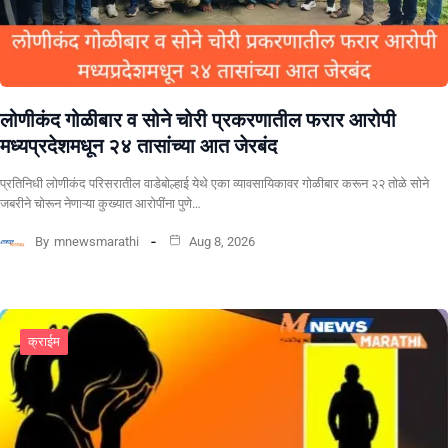
लोणीकंद गोळीबार व सोने चोरी प्रकरणातील फरार आरोपी
मध्यप्रदेशमधून २४ तासांच्या आत जेरबंद
प्रतिनिधी लोणीकंद परिसरातील वाडेबोल्हाई येथे एका व्यावसायिकावर गोळीबार करून २२ तोळे सोने
जबरीने चोरून नेणाऱ्या कुख्यात आरोपींना पुणे…
By
mnewsmarathi
Aug 8, 2026
क्राईम