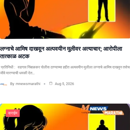
लग्नाचे आमिष दाखवून अल्पवयीन मुलीवर अत्याचार; आरोपीला
तात्काळ अटक
प्रतिनिधी : वडगाव निंबाळकर पोलीस ठाण्याच्या हद्दीत अल्पवयीन मुलीला लग्नाचे आमिष दाखवून तसेच
जीवे मारण्याची धमकी देत…
By
mnewsmarathi
Aug 5, 2026
क्राईम