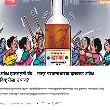
क्राईम
अवैध हातभट्टी बंद… मात्र परवानाधारक दारूच्या अवैध
विक्रीला उधाण?
प्रतिनिधी एक्साईज विभाग आणि पोलिसांच्या कारवाईकडे नागरिकांचे लक्ष हडपसर परिसरात अवैध
दारूच्या सेवनामुळे झालेल्या मृत्यूच्या घटनेनंतर राज्यभरात पोलिस…
By
mnewsmarathi
Jul 3, 2026