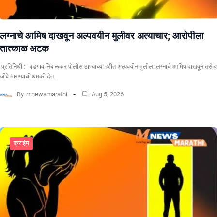
लग्नाचे आमिष दाखवून अल्पवयीन मुलीवर अत्याचार; आरोपीला
तात्काळ अटक
प्रतिनिधी : वडगाव निंबाळकर पोलीस ठाण्याच्या हद्दीत अल्पवयीन मुलीला लग्नाचे आमिष दाखवून तसेच
जीवे मारण्याची धमकी देत…
By
mnewsmarathi
Aug 5, 2026
क्राईम