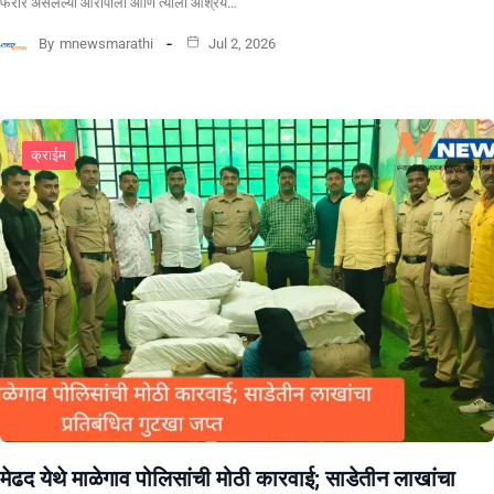
फरार असलेल्या आरोपीला आणि त्याला आश्रय…
By
mnewsmarathi
Jul 2, 2026
क्राईम
​मेढद येथे माळेगाव पोलिसांची मोठी कारवाई; साडेतीन लाखांचा