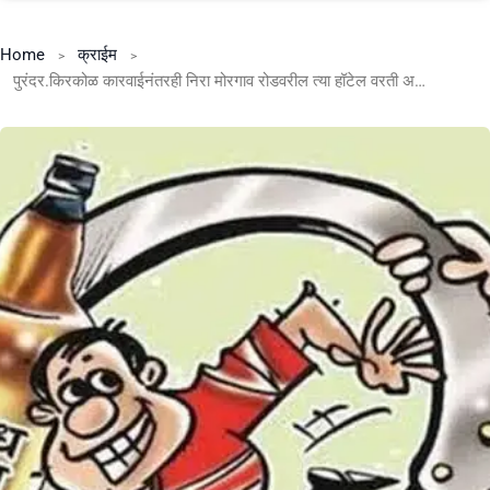
Home
क्राईम
पुरंदर.किरकोळ कारवाईनंतरही निरा मोरगाव रोडवरील त्या हॉटेल वरती अवैद्य दारू विक्री सुरूच. पोलिसांची कारवाई फक्त नावापुरतीच?