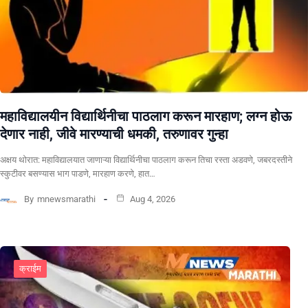
महाविद्यालयीन विद्यार्थिनीचा पाठलाग करून मारहाण; लग्न होऊ
देणार नाही, जीवे मारण्याची धमकी, तरुणावर गुन्हा
अक्षय थोरात: महाविद्यालयात जाणाऱ्या विद्यार्थिनीचा पाठलाग करून तिचा रस्ता अडवणे, जबरदस्तीने
स्कुटीवर बसण्यास भाग पाडणे, मारहाण करणे, हात…
By
mnewsmarathi
Aug 4, 2026
क्राईम