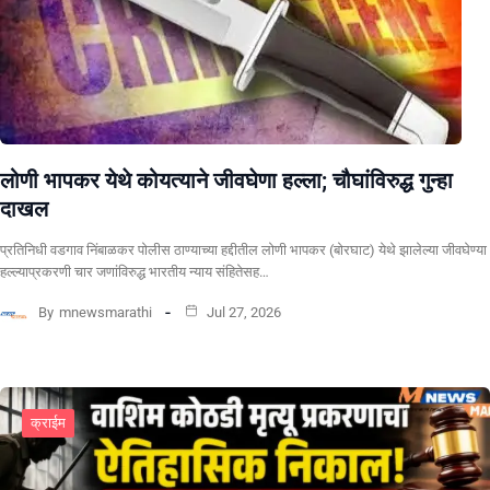
लोणी भापकर येथे कोयत्याने जीवघेणा हल्ला; चौघांविरुद्ध गुन्हा
दाखल
प्रतिनिधी वडगाव निंबाळकर पोलीस ठाण्याच्या हद्दीतील लोणी भापकर (बोरघाट) येथे झालेल्या जीवघेण्या
हल्ल्याप्रकरणी चार जणांविरुद्ध भारतीय न्याय संहितेसह…
By
mnewsmarathi
Jul 27, 2026
क्राईम