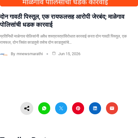
दोन गावठी पिस्तूल, एक रायफलसह आरोपी जेरबंद; माळेगाव
पोलिसांची धडक कारवाई
प्रतिनिधी माळेगाव पोलिसांनी अवैध शस्त्रास्त्रांविरोधात कारवाई करत दोन गावठी पिस्तूल, एक
रायफल, दोन जिवंत काडतुसे तसेच दोन काडतुसांचे…
By
mnewsmarathi
Jun 15, 2026