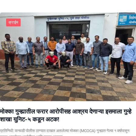
क्राईम
मोक्का गुन्ह्यातील फरार आरोपीसह आश्रय देणाऱ्या इसमाला गुन्हे
शाखा युनिट-५ कडून अटक!
प्रतिनिधी: वानवडी पोलीस ठाण्यात दाखल असलेल्या मोक्का (MCOCA) गुन्ह्यात गेल्या १ वर्षापासून