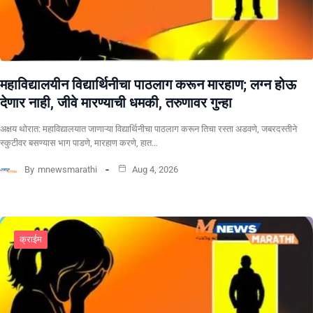
महाविद्यालयीन विद्यार्थिनीचा पाठलाग करून मारहाण; लग्न होऊ
देणार नाही, जीवे मारण्याची धमकी, तरुणावर गुन्हा
अक्षय थोरात: महाविद्यालयात जाणाऱ्या विद्यार्थिनीचा पाठलाग करून तिचा रस्ता अडवणे, जबरदस्तीने
स्कुटीवर बसण्यास भाग पाडणे, मारहाण करणे, हात…
By
mnewsmarathi
Aug 4, 2026
क्राईम