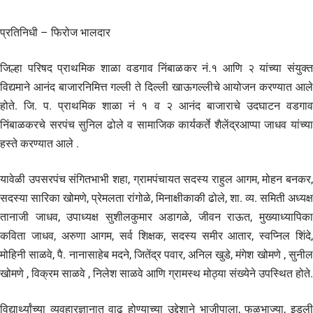
प्रतिनिधी – फिरोज भालदार
जिल्हा परिषद प्राथमिक शाळा वडगाव निंबाळकर नं.१ आणि २ यांच्या संयुक्त
विद्यमाने आनंद बाजारनिमित्त गल्ली ते दिल्ली खाऊगल्लीचे आयोजन करण्यात आले
होते. जि. प. प्राथमिक शाळा नं १ व २ आनंद बाजाराचे उदघाटन वडगाव
निंबाळकरचे सरपंच सुनिल ढोले व सामाजिक कार्यकर्ते शैलेंद्रआप्पा जाधव यांच्या
हस्ते करण्यात आले .
यावेळी उपसरपंच संगितभाभी शहा, ग्रामपंचायत सदस्य राहुल आगम, मोहन बनकर,
सदस्या सारिका खोमणे, प्रेमलता रांगोळे, मिनाक्षीकाकी ढोले, शा. व्य. समिती अध्यक्ष
तानाजी जाधव, उपाध्यक्ष सुशीलकुमार अडागळे, जीवन राऊत, मुख्याध्यापिका
कविता जाधव, अरुणा आगम, सर्व शिक्षक, सदस्य समीर आतार, स्वप्निल शिंदे,
मोहिनी साळवे, पै. नानासाहेब मदने, जितेंद्र पवार, अनिल खुडे, मंगेश खोमणे , सुनील
खोमणे , विक्रम साळवे , निलेश साळवे आणि ग्रामस्थ मोठ्या संख्येने उपस्थित होते.
विद्यार्थ्यांच्या व्यवहारज्ञानात वाढ होण्याच्या उद्देशाने भाजीपाला, फळभाज्या, इडली