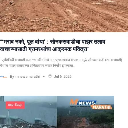
“‘भराव नको, पूल बांधा’ : सोनकसवाडीचा पाझर तलाव
वाचवण्यासाठी ग्रामस्थांचा आक्रमक पवित्रा”
प्रतिनिधी बारामती-फलटण नवीन रेल्वे मार्ग प्रकल्पाच्या बांधकामामुळे सोनकसवाडी (ता. बारामती)
येथील पाझर तलावाच्या अस्तित्वावर संकट निर्माण झाल्याचा…
By
mnewsmarathi
Jul 6, 2026
माझा जिल्हा