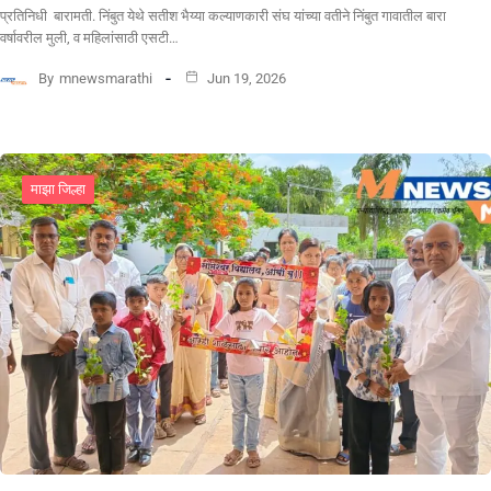
प्रतिनिधी बारामती. निंबुत येथे सतीश भैय्या कल्याणकारी संघ यांच्या वतीने निंबुत गावातील बारा
वर्षावरील मुली, व महिलांसाठी एसटी…
By
mnewsmarathi
Jun 19, 2026
माझा जिल्हा