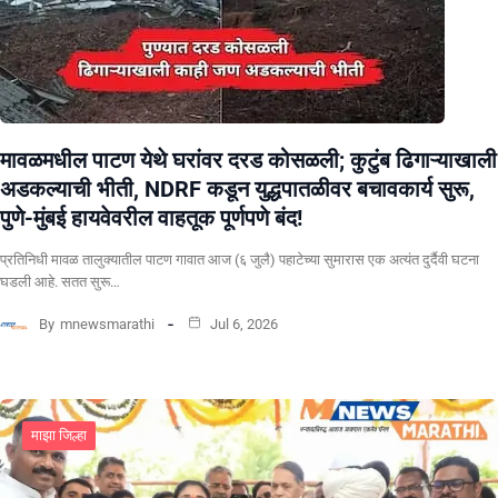
मावळमधील पाटण येथे घरांवर दरड कोसळली; कुटुंब ढिगाऱ्याखाली
अडकल्याची भीती, NDRF कडून युद्धपातळीवर बचावकार्य सुरू,
पुणे-मुंबई हायवेवरील वाहतूक पूर्णपणे बंद!
​प्रतिनिधी मावळ तालुक्यातील पाटण गावात आज (६ जुलै) पहाटेच्या सुमारास एक अत्यंत दुर्दैवी घटना
घडली आहे. सतत सुरू…
By
mnewsmarathi
Jul 6, 2026
माझा जिल्हा