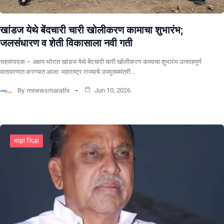
खांडज येथे बेंदचारी चारी खोलीकरण कामाचा शुभारंभ;
जलसंधारण व शेती विकासाला नवी गती
सहसंपादक – अक्षय थोरात खांडज येथे बेंदचारी चारी खोलीकरण कामाचा शुभारंभ उत्साहपूर्ण
वातावरणात करण्यात आला. महाराष्ट्र राज्याचे उपमुख्यमंत्री…
By
mnewsmarathi
Jun 10, 2026
माझा जिल्हा