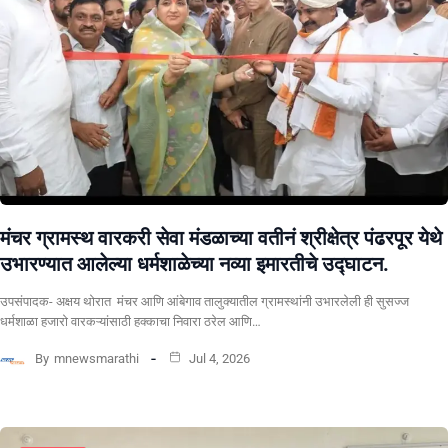
मंचर ग्रामस्थ वारकरी सेवा मंडळाच्या वतीनं श्रीक्षेत्र पंढरपूर येथे
उभारण्यात आलेल्या धर्मशाळेच्या नव्या इमारतीचे उद्घाटन.
उपसंपादक- अक्षय थोरात मंचर आणि आंबेगाव तालुक्यातील ग्रामस्थांनी उभारलेली ही सुसज्ज
धर्मशाळा हजारो वारकऱ्यांसाठी हक्काचा निवारा ठरेल आणि…
By
mnewsmarathi
Jul 4, 2026