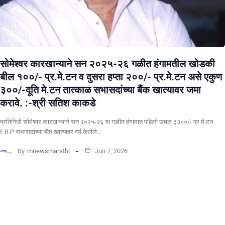
सोमेश्वर कारखान्याने सन २०२५-२६ गळीत हंगामतील खोडकी
बील १००/- प्र.मे.टन व दुसरा हप्ता २००/- प्र.मे.टन असे एकुण
३००/-दूति मे.टन तात्काळ सभासदांच्या बैंक खात्यावर जमा
करावे. :-श्री सतिश काकडे
प्रतिनिधी सोमेश्वर कारखान्याने सन २०२५-२६ या गळीत हंगामात पहिली उचल ३३००/- प्र.मे.टन
F.R.P सभासदांच्या बँक खात्यावर वर्ग केलेले…
By
mnewsmarathi
Jun 7, 2026