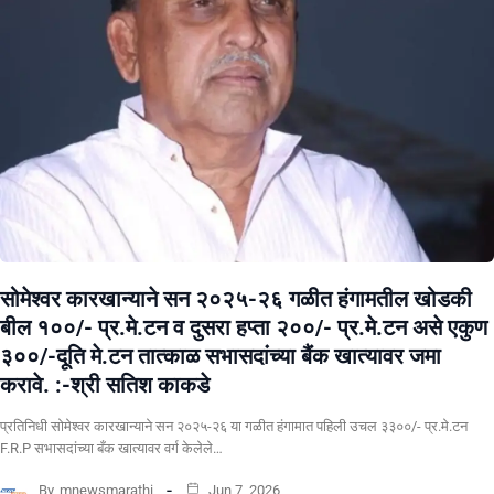
सोमेश्वर कारखान्याने सन २०२५-२६ गळीत हंगामतील खोडकी
बील १००/- प्र.मे.टन व दुसरा हप्ता २००/- प्र.मे.टन असे एकुण
३००/-दूति मे.टन तात्काळ सभासदांच्या बैंक खात्यावर जमा
करावे. :-श्री सतिश काकडे
प्रतिनिधी सोमेश्वर कारखान्याने सन २०२५-२६ या गळीत हंगामात पहिली उचल ३३००/- प्र.मे.टन
F.R.P सभासदांच्या बँक खात्यावर वर्ग केलेले…
By
mnewsmarathi
Jun 7, 2026