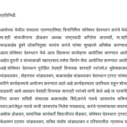
प्रतिनिधी.
आयोध्या येथील रामलला प्राणप्रतिष्ठा दिनानिमित्त सोमेश्वर देवस्थान करंजे येथे
मा.श्री संभाजीनाना होळकर अध्यक्ष राष्ट्रवादी काँग्रेस बारामती, मा.श्री
भाऊसाहेब हूंबरे लोकनियुक्त सरपंच करंजे यांच्या शुभहस्ते अभिषेक करण्यात
आला.सोमेश्वर देवस्थान येथे आज दिवसभर कार्यक्रम आयोजित करण्यात आले
आहेत.दुपारी व संध्याकाळी महाप्रसाद तसेच किर्तन सेवा आयोजित करण्यात आली
आहे.सोमेश्वर देवस्थान पुरोहित वेदश्री विनायक शास्त्री परांजपे,व मुकेशकाका
भांङवलकर , मोहनराव भांङवलकर, बाळासाहेब भांङवलकर देवस्थान ट्रस्ट यांच्या
वतीने कार्यक्रमाचे आयोजन करण्यात आले आहे.कार्यक्रमाला उपस्थित राहून शोभा
वाढवावी आसे आवाहन वेदश्री विनायक शास्त्री परांजपे यांनी केले आहे.या प्रसंगी
निरा बाजार समिती संचालक बाळासाहेब शिंदे,करंजे गावचे उपसरपंच सचिन
पवार,करंजेपूल गावचे माजी उपसरपंच निलेश गायकवाड, करंजे ग्रामपंचायत सदस्य
अशोक होळकर, सामाजिक कार्यकर्ते शिवाजीराव शेंङकर, सोमेश्वर देवस्थान ट्रस्ट
चेअरमन प्रताप भांङवलकर, सचिव संतोष भांङवलकर व परिसरातील ग्रामस्थ व