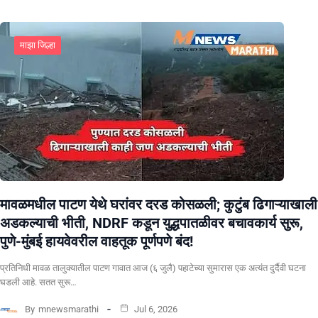
माझा जिल्हा
मावळमधील पाटण येथे घरांवर दरड कोसळली; कुटुंब ढिगाऱ्याखाली
अडकल्याची भीती, NDRF कडून युद्धपातळीवर बचावकार्य सुरू,
पुणे-मुंबई हायवेवरील वाहतूक पूर्णपणे बंद!
​प्रतिनिधी मावळ तालुक्यातील पाटण गावात आज (६ जुलै) पहाटेच्या सुमारास एक अत्यंत दुर्दैवी घटना
घडली आहे. सतत सुरू…
By
mnewsmarathi
Jul 6, 2026