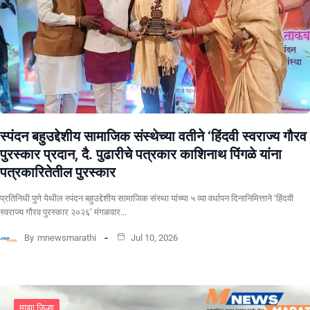
स्पंदन बहुउद्देशीय सामाजिक संस्थेच्या वतीने ‘हिंदवी स्वराज्य गौरव
पुरस्कार प्रदान, दै. पुढारीचे पत्रकार काशिनाथ पिंगळे यांना
पत्रकारितेतील पुरस्कार
प्रतिनिधी पुणे येथील स्पंदन बहुउद्देशीय सामाजिक संस्था यांच्या ५ व्या वर्धापन दिनानिमित्ताने ‘हिंदवी
स्वराज्य गौरव पुरस्कार २०२६’ मंगळवार…
By
mnewsmarathi
Jul 10, 2026
माझा जिल्हा