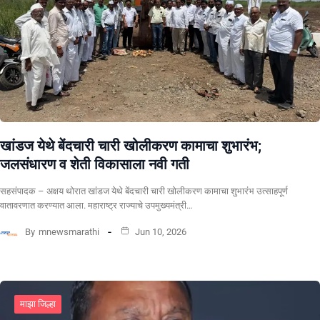
खांडज येथे बेंदचारी चारी खोलीकरण कामाचा शुभारंभ;
जलसंधारण व शेती विकासाला नवी गती
सहसंपादक – अक्षय थोरात खांडज येथे बेंदचारी चारी खोलीकरण कामाचा शुभारंभ उत्साहपूर्ण
वातावरणात करण्यात आला. महाराष्ट्र राज्याचे उपमुख्यमंत्री…
By
mnewsmarathi
Jun 10, 2026
माझा जिल्हा