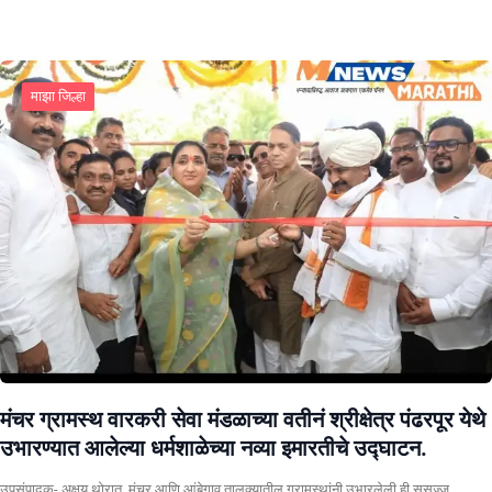
माझा जिल्हा
मंचर ग्रामस्थ वारकरी सेवा मंडळाच्या वतीनं श्रीक्षेत्र पंढरपूर येथे
उभारण्यात आलेल्या धर्मशाळेच्या नव्या इमारतीचे उद्घाटन.
उपसंपादक- अक्षय थोरात मंचर आणि आंबेगाव तालुक्यातील ग्रामस्थांनी उभारलेली ही सुसज्ज