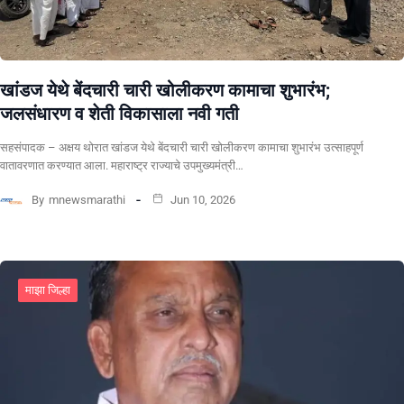
खांडज येथे बेंदचारी चारी खोलीकरण कामाचा शुभारंभ;
जलसंधारण व शेती विकासाला नवी गती
सहसंपादक – अक्षय थोरात खांडज येथे बेंदचारी चारी खोलीकरण कामाचा शुभारंभ उत्साहपूर्ण
वातावरणात करण्यात आला. महाराष्ट्र राज्याचे उपमुख्यमंत्री…
By
mnewsmarathi
Jun 10, 2026
माझा जिल्हा