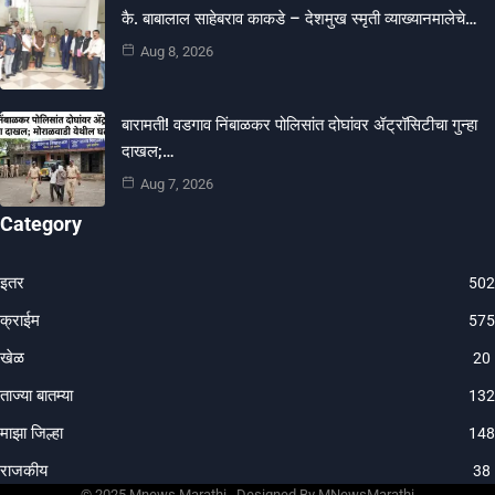
कै. बाबालाल साहेबराव काकडे – देशमुख स्मृती व्याख्यानमालेचे…
Aug 8, 2026
बारामती! वडगाव निंबाळकर पोलिसांत दोघांवर ॲट्रॉसिटीचा गुन्हा
दाखल;…
Aug 7, 2026
Category
इतर
502
क्राईम
575
खेळ
20
ताज्या बातम्या
132
माझा जिल्हा
148
राजकीय
38
© 202
5 Mnews Marathi .
Designed By MNewsMarathi