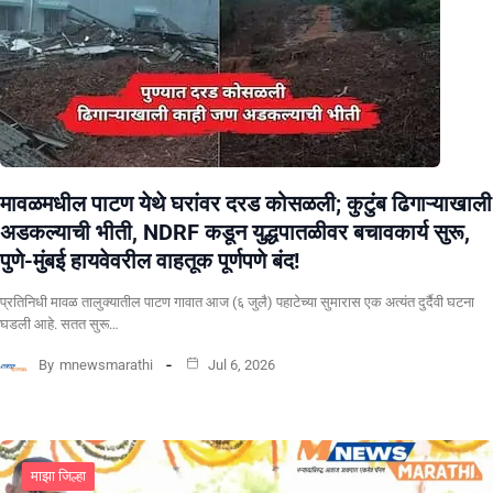
मावळमधील पाटण येथे घरांवर दरड कोसळली; कुटुंब ढिगाऱ्याखाली
अडकल्याची भीती, NDRF कडून युद्धपातळीवर बचावकार्य सुरू,
पुणे-मुंबई हायवेवरील वाहतूक पूर्णपणे बंद!
​प्रतिनिधी मावळ तालुक्यातील पाटण गावात आज (६ जुलै) पहाटेच्या सुमारास एक अत्यंत दुर्दैवी घटना
घडली आहे. सतत सुरू…
By
mnewsmarathi
Jul 6, 2026
माझा जिल्हा