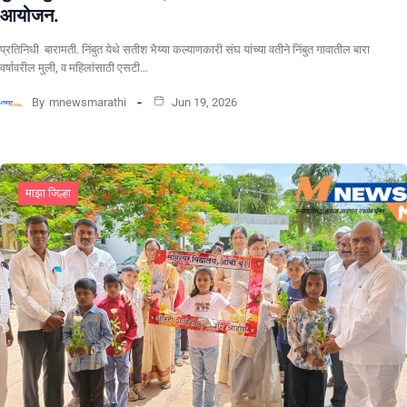
आयोजन.
प्रतिनिधी बारामती. निंबुत येथे सतीश भैय्या कल्याणकारी संघ यांच्या वतीने निंबुत गावातील बारा
वर्षावरील मुली, व महिलांसाठी एसटी…
By
mnewsmarathi
Jun 19, 2026
माझा जिल्हा