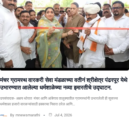
मंचर ग्रामस्थ वारकरी सेवा मंडळाच्या वतीनं श्रीक्षेत्र पंढरपूर येथे
उभारण्यात आलेल्या धर्मशाळेच्या नव्या इमारतीचे उद्घाटन.
उपसंपादक- अक्षय थोरात मंचर आणि आंबेगाव तालुक्यातील ग्रामस्थांनी उभारलेली ही सुसज्ज
धर्मशाळा हजारो वारकऱ्यांसाठी हक्काचा निवारा ठरेल आणि…
By
mnewsmarathi
Jul 4, 2026