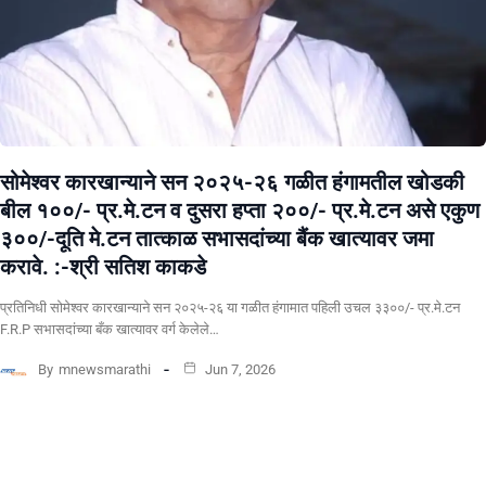
सोमेश्वर कारखान्याने सन २०२५-२६ गळीत हंगामतील खोडकी
बील १००/- प्र.मे.टन व दुसरा हप्ता २००/- प्र.मे.टन असे एकुण
३००/-दूति मे.टन तात्काळ सभासदांच्या बैंक खात्यावर जमा
करावे. :-श्री सतिश काकडे
प्रतिनिधी सोमेश्वर कारखान्याने सन २०२५-२६ या गळीत हंगामात पहिली उचल ३३००/- प्र.मे.टन
F.R.P सभासदांच्या बँक खात्यावर वर्ग केलेले…
By
mnewsmarathi
Jun 7, 2026