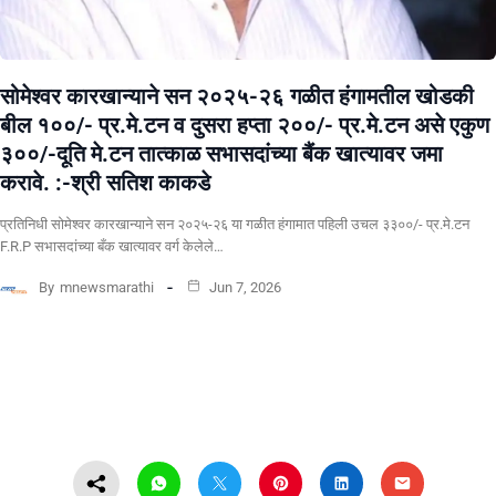
सोमेश्वर कारखान्याने सन २०२५-२६ गळीत हंगामतील खोडकी
बील १००/- प्र.मे.टन व दुसरा हप्ता २००/- प्र.मे.टन असे एकुण
३००/-दूति मे.टन तात्काळ सभासदांच्या बैंक खात्यावर जमा
करावे. :-श्री सतिश काकडे
प्रतिनिधी सोमेश्वर कारखान्याने सन २०२५-२६ या गळीत हंगामात पहिली उचल ३३००/- प्र.मे.टन
F.R.P सभासदांच्या बँक खात्यावर वर्ग केलेले…
By
mnewsmarathi
Jun 7, 2026