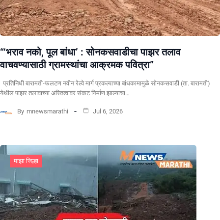
“‘भराव नको, पूल बांधा’ : सोनकसवाडीचा पाझर तलाव
वाचवण्यासाठी ग्रामस्थांचा आक्रमक पवित्रा”
प्रतिनिधी बारामती-फलटण नवीन रेल्वे मार्ग प्रकल्पाच्या बांधकामामुळे सोनकसवाडी (ता. बारामती)
येथील पाझर तलावाच्या अस्तित्वावर संकट निर्माण झाल्याचा…
By
mnewsmarathi
Jul 6, 2026
माझा जिल्हा