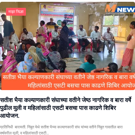
माझा जिल्हा
सतीश भैया कल्याणकारी संघाच्या वतीने जेष्ठ नागरिक व बारा वर्षे
पुढील मुली व महिलांसाठी एसटी बसचा पास काढणे शिबिर
आयोजन.
प्रतिनिधी बारामती. निंबुत येथे सतीश भैय्या कल्याणकारी संघ यांच्या वतीने निंबुत गावातील बारा
वर्षावरील मुली, व महिलांसाठी एसटी…