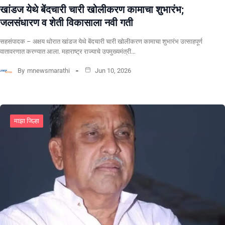
खांडज येथे बेंदचारी चारी खोलीकरण कामाचा शुभारंभ;
जलसंधारण व शेती विकासाला नवी गती
सहसंपादक – अक्षय थोरात खांडज येथे बेंदचारी चारी खोलीकरण कामाचा शुभारंभ उत्साहपूर्ण
वातावरणात करण्यात आला. महाराष्ट्र राज्याचे उपमुख्यमंत्री…
By
mnewsmarathi
Jun 10, 2026
माझा जिल्हा