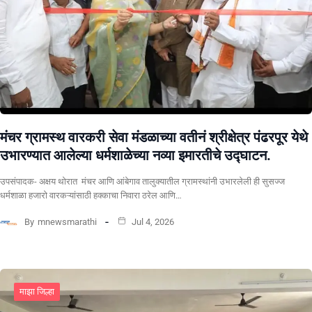
मंचर ग्रामस्थ वारकरी सेवा मंडळाच्या वतीनं श्रीक्षेत्र पंढरपूर येथे
उभारण्यात आलेल्या धर्मशाळेच्या नव्या इमारतीचे उद्घाटन.
उपसंपादक- अक्षय थोरात मंचर आणि आंबेगाव तालुक्यातील ग्रामस्थांनी उभारलेली ही सुसज्ज
धर्मशाळा हजारो वारकऱ्यांसाठी हक्काचा निवारा ठरेल आणि…
By
mnewsmarathi
Jul 4, 2026
माझा जिल्हा