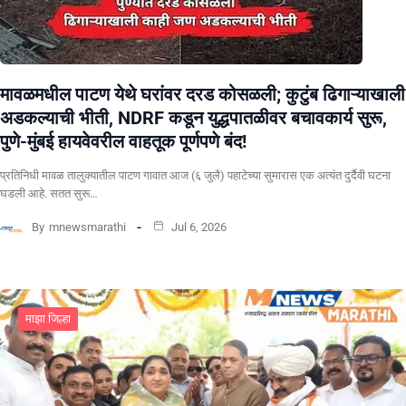
मावळमधील पाटण येथे घरांवर दरड कोसळली; कुटुंब ढिगाऱ्याखाली
अडकल्याची भीती, NDRF कडून युद्धपातळीवर बचावकार्य सुरू,
पुणे-मुंबई हायवेवरील वाहतूक पूर्णपणे बंद!
​प्रतिनिधी मावळ तालुक्यातील पाटण गावात आज (६ जुलै) पहाटेच्या सुमारास एक अत्यंत दुर्दैवी घटना
घडली आहे. सतत सुरू…
By
mnewsmarathi
Jul 6, 2026
माझा जिल्हा