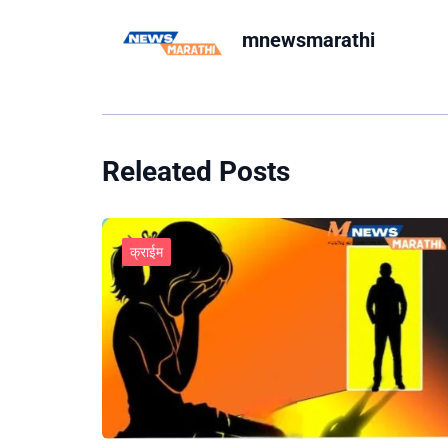
mnewsmarathi
Releated Posts
क्राईम