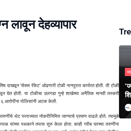
्न लावून देहव्यापार
Tre
मा
‘ज
िष दाखवून ‘सेक्स रॅकेट’ ओढणारी टोळी नागपुरात कार्यरत होती. ती टोळी
 करवून घेत होती. या टोळीचा उलगडा गुन्हे शाखेच्या अनैतिक मानवी तस्करी
शि
 ६ आरोपींना पोलिसांनी अटक केली.
णींचे थेट परराज्यात नोकरीनिमित्त जाण्याचे प्रमाण वाढले होते. त्यामुळे
पाळ यांच्या पथकाने तपास सुरु केला होता. काही गरीब घरच्या तरुणींना