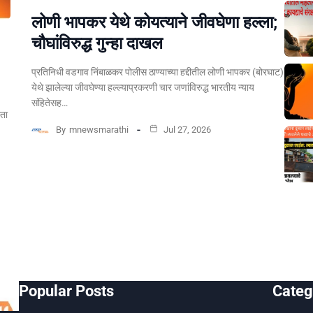
लोणी भापकर येथे कोयत्याने जीवघेणा हल्ला;
चौघांविरुद्ध गुन्हा दाखल
प्रतिनिधी वडगाव निंबाळकर पोलीस ठाण्याच्या हद्दीतील लोणी भापकर (बोरघाट)
येथे झालेल्या जीवघेण्या हल्ल्याप्रकरणी चार जणांविरुद्ध भारतीय न्याय
संहितेसह…
्ता
By
mnewsmarathi
Jul 27, 2026
Popular Posts
Categ