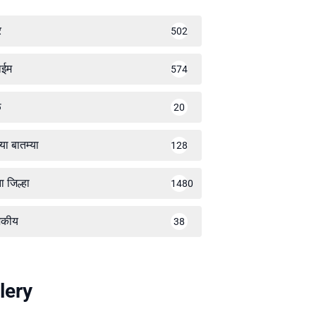
र
502
ाईम
574
ळ
20
्या बातम्या
128
ा जिल्हा
1480
जकीय
38
lery