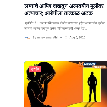
लग्नाचे आमिष दाखवून अल्पवयीन मुलीवर
अत्याचार; आरोपीला तात्काळ अटक
प्रतिनिधी : वडगाव निंबाळकर पोलीस ठाण्याच्या हद्दीत अल्पवयीन मुलीला
लग्नाचे आमिष दाखवून तसेच जीवे मारण्याची धमकी देत…
By
mnewsmarathi
Aug 5, 2026
क्राईम