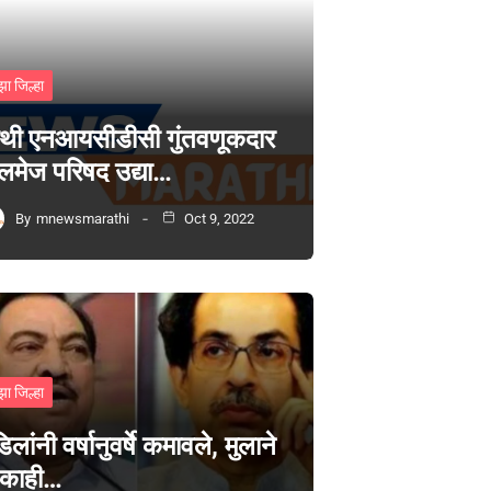
झा जिल्हा
थी एनआयसीडीसी गुंतवणूकदार
लमेज परिषद उद्या…
By
mnewsmarathi
Oct 9, 2022
झा जिल्हा
िलांनी वर्षानुवर्षे कमावले, मुलाने
 काही…