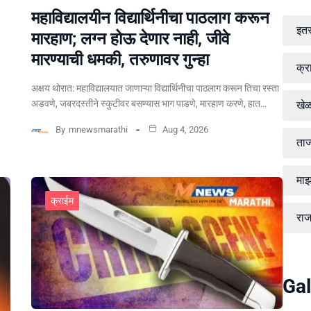
महाविद्यालयीन विद्यार्थिनीचा पाठलाग करून
इत
मारहाण; लग्न होऊ देणार नाही, जीवे
मारण्याची धमकी, तरुणावर गुन्हा
क्र
अक्षय थोरात: महाविद्यालयात जाणाऱ्या विद्यार्थिनीचा पाठलाग करून तिचा रस्ता
अडवणे, जबरदस्तीने स्कुटीवर बसण्यास भाग पाडणे, मारहाण करणे, हात…
खे
By
mnewsmarathi
Aug 4, 2026
ताज
माझ
क्राईम
रा
Gal