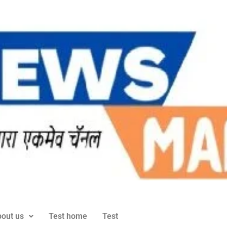
out us
Test home
Test