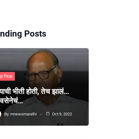
nding Posts
झा जिल्हा
्याची भीती होती, तेच झालं…
वसेनेचं…
By
mnewsmarathi
Oct 9, 2022