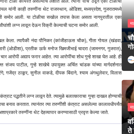
 टोळी कार्यरत असल्याचे लक्षात आले. त्यांना ‘वॉच’ ठेवून एका टोळीचा
ल यांनी काही तरुणींना थेट राजस्थान, ओडिशा, मध्यप्रदेश, गुजरातमध्ये
ाहिती समोर आली. या टोळीचा सखोल तपास केला असता नागपुरातील एका
मा
न चौघांशी लग्न लावून देऊन विक्री केल्याची घटना समोर आली.
चौ
ाखल केला. त्यापैकी नंदा पौनिकर (कांजीहाऊस चौक), गीता गोयल (खंडवा,
गो
रेखा खमारी (ओडीशा), प्रतीक ऊर्फ मनोज खिमजीभाई चादरा (जामनगर, गुजरात),
चार आरोपी अद्याप फरार आहेत. त्या आरोपींचा शोध गुन्हे शाखा घेत आहे. ही
संजय पाटील, गुन्हे शाखेचे उपायुक्त अर्चित चांडक यांच्या मार्गदर्शनात
े, गजेंद्र ठाकूर, सुनील वाकडे, दीपक बिंदाने, श्याम अंगथुलेवार, विलास
्राट पद्धतीने लग्न लावून देते. त्यामुळे बलात्काराचा गुन्हा दाखल होण्याची
ाचा बनाव करतात. त्यानंतर त्या तरुणींशी कंत्राट असलेल्या कालावधीपर्यंत
मा
प्रकारे तरुणींना थेट देहव्यापार करण्यासाठी प्रवृत्त केल्या जाते.
वड
ते