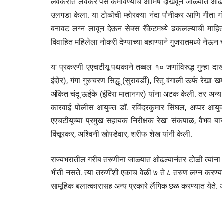
लवकरात लवकर पैसे कमविण्याचे आमिष दाखवून जाळ्यात ओढणारी
उलगडा केला. या टोळीची म्होरक्या नंदा पौनीकर आणि गीता गोय
बनावट लग्न लावून देऊन सेक्स रॅकेटमध्ये ढकलल्याची म
विवाहित महिलेला नोकरी देण्याच्या बहाण्याने गुजरातमध्ये नेऊ
या प्रकरणी एएचटीयू पथकाने तब्बल १० जणांविरुद्ध गुन्हा द
इंदोर), गंगा गुरुचरण सिद्धू (सुराबर्डी), रितू बंगाली ऊर्फ 
अंकित चंदू ऊईके (इंदिरा मातानगर) यांना अटक केली. तर अन्य 
कारवाई पोलीस आयुक्त डॉ. रविंद्रकुमार सिंघल, अप्पर आयुक्त 
एएचटीयूच्या प्रमुख सहायक निरीक्षक रेखा संकपाळ, वैभव बारंग
विंचूरकर, अश्विनी खोपडेवार, शरीफ शेख यांनी केली.
राज्यभरातील गरीब तरुणींना जाळ्यात ओढल्यानंतर टोळी त्यांना कंत
भीती नसते. त्या तरुणींशी एकाच वेळी ७ ते ८ तरुण लग्न करण्य
सामूहिक बलात्कारासह अन्य प्रकारे लैंगिक छळ करण्यात येते. अशा