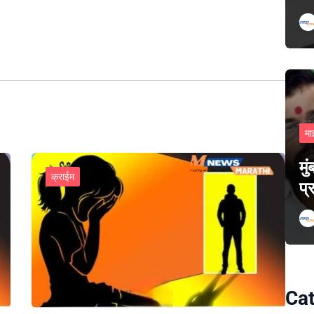
मा
मु
क्राईम
प्
Cat