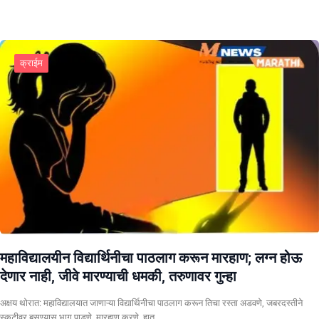
क्राईम
महाविद्यालयीन विद्यार्थिनीचा पाठलाग करून मारहाण; लग्न होऊ
देणार नाही, जीवे मारण्याची धमकी, तरुणावर गुन्हा
अक्षय थोरात: महाविद्यालयात जाणाऱ्या विद्यार्थिनीचा पाठलाग करून तिचा रस्ता अडवणे, जबरदस्तीने
स्कुटीवर बसण्यास भाग पाडणे, मारहाण करणे, हात…