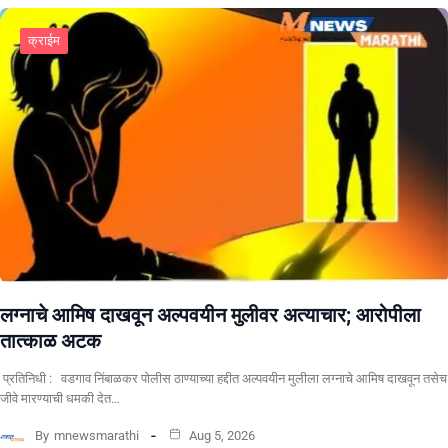
क्राईम
लग्नाचे आमिष दाखवून अल्पवयीन मुलीवर अत्याचार; आरोपीला
तात्काळ अटक
प्रतिनिधी : वडगाव निंबाळकर पोलीस ठाण्याच्या हद्दीत अल्पवयीन मुलीला लग्नाचे आमिष दाखवून तसेच
जीवे मारण्याची धमकी देत…
By
mnewsmarathi
Aug 5, 2026