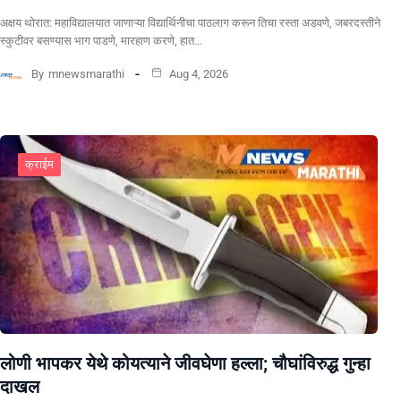
अक्षय थोरात: महाविद्यालयात जाणाऱ्या विद्यार्थिनीचा पाठलाग करून तिचा रस्ता अडवणे, जबरदस्तीने
स्कुटीवर बसण्यास भाग पाडणे, मारहाण करणे, हात…
By
mnewsmarathi
Aug 4, 2026
क्राईम
लोणी भापकर येथे कोयत्याने जीवघेणा हल्ला; चौघांविरुद्ध गुन्हा
दाखल