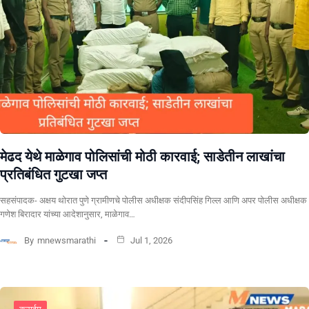
​मेढद येथे माळेगाव पोलिसांची मोठी कारवाई; साडेतीन लाखांचा
प्रतिबंधित गुटखा जप्त
सहसंपादक- अक्षय थोरात पुणे ग्रामीणचे पोलीस अधीक्षक संदीपसिंह गिल्ल आणि अपर पोलीस अधीक्षक
गणेश बिरादार यांच्या आदेशानुसार, माळेगाव…
By
mnewsmarathi
Jul 1, 2026