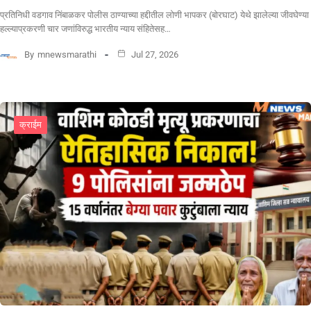
प्रतिनिधी वडगाव निंबाळकर पोलीस ठाण्याच्या हद्दीतील लोणी भापकर (बोरघाट) येथे झालेल्या जीवघेण्या
हल्ल्याप्रकरणी चार जणांविरुद्ध भारतीय न्याय संहितेसह…
By
mnewsmarathi
Jul 27, 2026
क्राईम