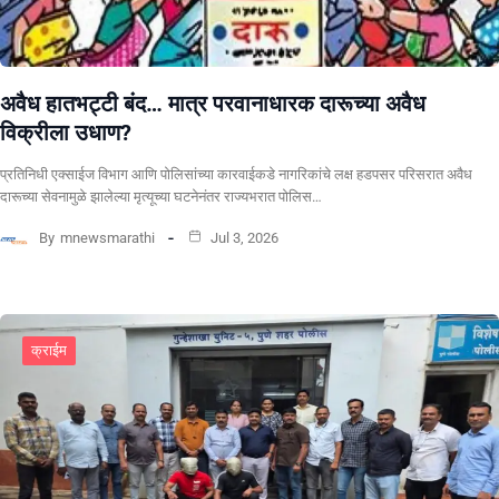
अवैध हातभट्टी बंद… मात्र परवानाधारक दारूच्या अवैध
विक्रीला उधाण?
प्रतिनिधी एक्साईज विभाग आणि पोलिसांच्या कारवाईकडे नागरिकांचे लक्ष हडपसर परिसरात अवैध
दारूच्या सेवनामुळे झालेल्या मृत्यूच्या घटनेनंतर राज्यभरात पोलिस…
By
mnewsmarathi
Jul 3, 2026
क्राईम