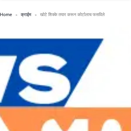
Home
क्राईम
खोटे शिक्के तयार करून कोर्टालाच फसविले