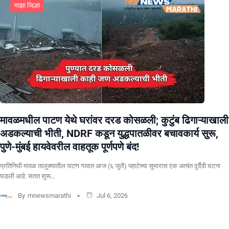
माझा जिल्हा
मावळमधील पाटण येथे घरांवर दरड कोसळली; कुटुंब ढिगाऱ्याखाली
अडकल्याची भीती, NDRF कडून युद्धपातळीवर बचावकार्य सुरू,
पुणे-मुंबई हायवेवरील वाहतूक पूर्णपणे बंद!
​प्रतिनिधी मावळ तालुक्यातील पाटण गावात आज (६ जुलै) पहाटेच्या सुमारास एक अत्यंत दुर्दैवी घटना
घडली आहे. सतत सुरू…
By
mnewsmarathi
Jul 6, 2026