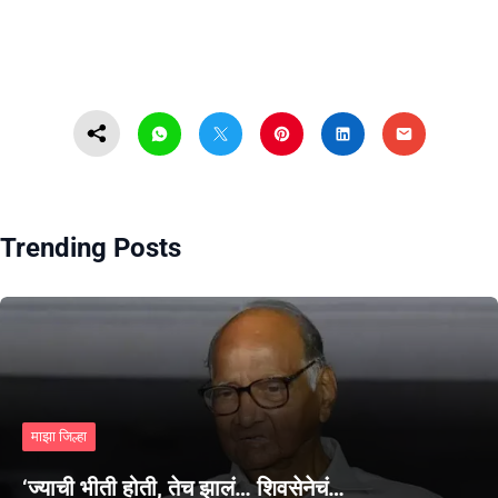
Trending Posts
माझा जिल्हा
‘ज्याची भीती होती, तेच झालं… शिवसेनेचं…