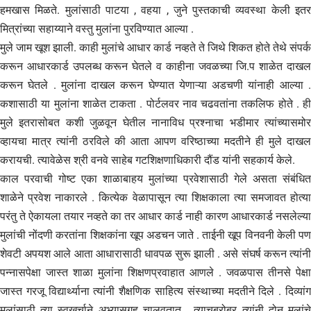
हमखास मिळते. मुलांसाठी पाटया , वहया , जुने पुस्तकाची व्यवस्था केली इतर
मित्रांच्या सहाय्याने वस्तु मुलांना पुरविण्यात आल्या .
मुले जाम खूश झाली. काही मुलांचे आधार कार्ड नव्हते ते जिथे शिकत होते तेथे संपर्क
करून आधारकार्ड उपलब्ध करून घेतले व काहीना जवळच्या जि.प शाळेत दाखल
करून घेतले . मुलांना दाखल करून घेण्यात येणाऱ्या अडचणी यांनाही आल्या .
कशासाठी या मुलांना शाळेत टाकता . पोर्टलवर नाव चढवतांना तकलिफ होते . ही
मुले इतरासोबत कशी जुळवून घेतील नानाविध प्रश्नाचा भडीमार त्यांच्यासमोर
व्हायचा मात्र त्यांनी ठरविले की आता आपण वरिष्ठाच्या मदतीने ही मुले दाखल
करायची. त्यावेळेस श्री वनवे साहेब गटशिक्षणाधिकारी दौंड यांनी सहकार्य केले.
काल परवाची गोष्ट एका शाळाबाहय मुलांच्या प्रवेशासाठी गेले असता संबंधित
शाळेने प्रवेश नाकारले . कित्येक वेळापासून त्या शिक्षकाला त्या समजावत होत्या
परंतु ते ऐकायला तयार नव्हते का तर आधार कार्ड नाही कारण आधारकार्ड नसलेल्या
मुलांची नोंदणी करतांना शिक्षकांना खूप अडचन जाते . ताईनी खूप विनवनी केली पण
शेवटी अपयश आले आता आधारासाठी धावपळ सुरू झाली . असे संघर्ष करून त्यांनी
पन्नासपेक्षा जास्त शाळा मुलांना शिक्षणप्रवाहात आणले . जवळपास तीनसे पेक्षा
जास्त गरजू विद्यार्थ्याना त्यांनी शैक्षणिक साहित्य संस्थाच्या मदतीने दिले . दिव्यांग
मुलांसाठी त्या स्वखर्चाने अभ्यासगृह चालवतात . त्याचबरोबर त्यांनी दोन मुलांचे