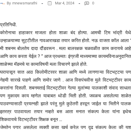
By
mnewsmarathi
Mar 4, 2024
0
प्रतिनिधी.
कोरोनाचा हाहाकार माजला होता शाळा बंद होत्या. आमची टिम भांद्री येथे
उन्हाळयाच्या सुट्टीतील गावआराखडा तयार करित होतो. नऊ वाजता कॉल आला ‘
मी शबनम बोलतेय दादा दौंडवरून . मला बालरक्षक चळवळीत काम करायचे आहे
आणि काय करता येईल ? ” आज प्रथमतः इंग्रजी माध्यमाच्या कायमविनाअनुदानित
शाळेच्या मॅडमचे या कामाविषयी मला विचारणे झाले होते.
घरापासून सात आठ किलोमीटरवर शाळा आणि मध्ये लागणाऱ्या विटभट्टया पण
नेहमी सारखे पाहणे आणि समोर जाणे . आज विसपंचवीस मुले विटभट्टीवर काम
करतांना दिसली. शबनमताई विटभट्टीवर गेल्या मुलांच्या पालकाशी संवाद साधला
पण मुकादम काय म्हणेल याबाबत थोडी भिती होती. जवळच असलेल्या शाळेत
पाठवण्यासाठी प्रयत्नही झाले परंतु मुले कुठेतरी हरवून जाईल या भितीने पालक
इतरत्र पाठवायला तयार नव्हते बस आता मनात संकल्प केला यांना इथेच
शिकवायचे विटभट्टीवर शिक्षक बनून …
जेमतेन पगार असलेला व्यक्ती कसा खर्च करेल पण दृढ संकल्प केला की यश