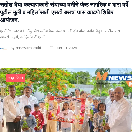
सतीश भैया कल्याणकारी संघाच्या वतीने जेष्ठ नागरिक व बारा वर्षे
पुढील मुली व महिलांसाठी एसटी बसचा पास काढणे शिबिर
आयोजन.
प्रतिनिधी बारामती. निंबुत येथे सतीश भैय्या कल्याणकारी संघ यांच्या वतीने निंबुत गावातील बारा
वर्षावरील मुली, व महिलांसाठी एसटी…
By
mnewsmarathi
Jun 19, 2026
माझा जिल्हा