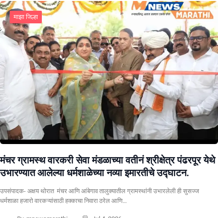
माझा जिल्हा
मंचर ग्रामस्थ वारकरी सेवा मंडळाच्या वतीनं श्रीक्षेत्र पंढरपूर येथे
उभारण्यात आलेल्या धर्मशाळेच्या नव्या इमारतीचे उद्घाटन.
उपसंपादक- अक्षय थोरात मंचर आणि आंबेगाव तालुक्यातील ग्रामस्थांनी उभारलेली ही सुसज्ज
धर्मशाळा हजारो वारकऱ्यांसाठी हक्काचा निवारा ठरेल आणि…