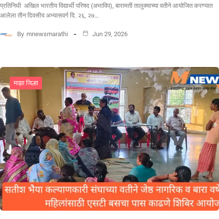
प्रतिनिधी अखिल भारतीय विद्यार्थी परिषद (अभाविप), बारामती तालुक्याच्या वतीने आयोजित करण्यात
आलेला तीन दिवसीय अभ्यासवर्ग दि. २६, २७…
By
mnewsmarathi
Jun 29, 2026
माझा जिल्हा