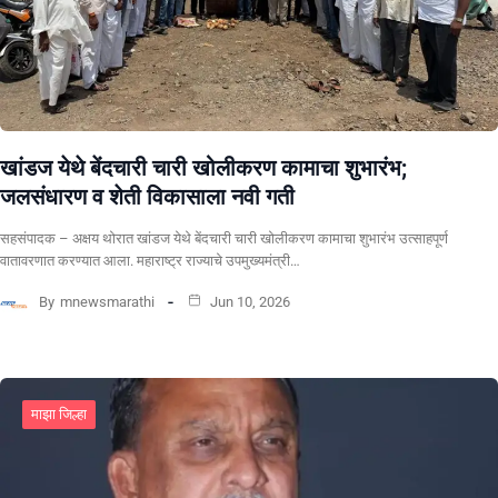
खांडज येथे बेंदचारी चारी खोलीकरण कामाचा शुभारंभ;
जलसंधारण व शेती विकासाला नवी गती
सहसंपादक – अक्षय थोरात खांडज येथे बेंदचारी चारी खोलीकरण कामाचा शुभारंभ उत्साहपूर्ण
वातावरणात करण्यात आला. महाराष्ट्र राज्याचे उपमुख्यमंत्री…
By
mnewsmarathi
Jun 10, 2026
माझा जिल्हा