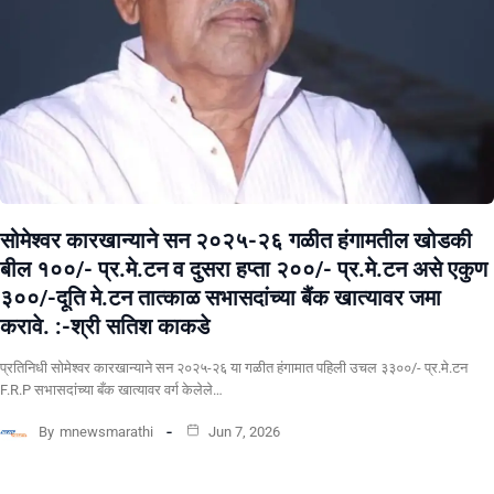
सोमेश्वर कारखान्याने सन २०२५-२६ गळीत हंगामतील खोडकी
बील १००/- प्र.मे.टन व दुसरा हप्ता २००/- प्र.मे.टन असे एकुण
३००/-दूति मे.टन तात्काळ सभासदांच्या बैंक खात्यावर जमा
करावे. :-श्री सतिश काकडे
प्रतिनिधी सोमेश्वर कारखान्याने सन २०२५-२६ या गळीत हंगामात पहिली उचल ३३००/- प्र.मे.टन
F.R.P सभासदांच्या बँक खात्यावर वर्ग केलेले…
By
mnewsmarathi
Jun 7, 2026