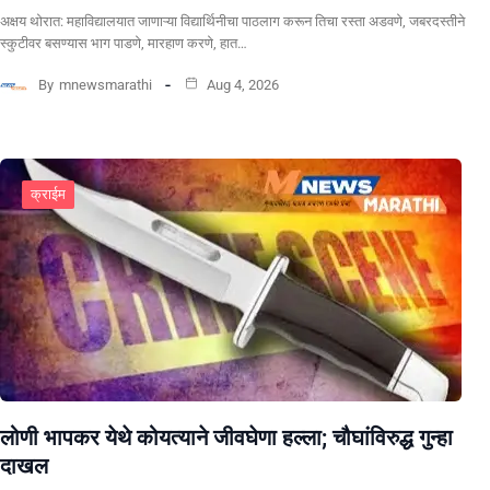
अक्षय थोरात: महाविद्यालयात जाणाऱ्या विद्यार्थिनीचा पाठलाग करून तिचा रस्ता अडवणे, जबरदस्तीने
स्कुटीवर बसण्यास भाग पाडणे, मारहाण करणे, हात…
By
mnewsmarathi
Aug 4, 2026
क्राईम
लोणी भापकर येथे कोयत्याने जीवघेणा हल्ला; चौघांविरुद्ध गुन्हा
दाखल