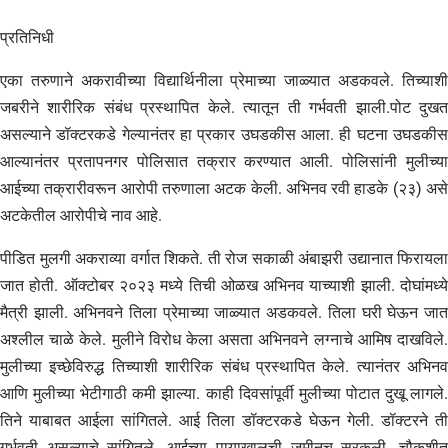
प्रतिनिधी
एका तरुणाने अकरावीच्या विद्यार्थिनीला प्रेमाच्या जाळ्यात अडकवले. तिच्याशी
जबरीने शारीरिक संबंध प्रस्थापित केले. त्यातून ती गर्भवती झाली.पोट दुखत
असल्याने डॉक्टरकडे गेल्यानंतर हा प्रकार उघडकीस आला. ही घटना उघडकीस
आल्यानंतर प्रतापनगर पोलिसात तक्रार करण्यात आली. पोलिसांनी मुलीच्या
आईच्या तक्रारीवरून आरोपी तरुणाला अटक केली. अभिनव रवी हाडके (२३) असे
अटकेतील आरोपीचे नाव आहे.
पीडित मुलगी अकराव्या वर्गात शिकते. ती रोज सकाळी अंबाझरी उद्यानात फिरायला
जात होती. ऑक्टोबर २०२३ मध्ये तिची ओळख अभिनव याच्याशी झाली. दोघांमध्ये
मैत्री झाली. अभिनवने तिला प्रेमाच्या जाळ्यात अडकवले. तिला घरी घेऊन जात
अश्लील चाळे केले. मुलीने विरोध केला असता अभिनवने लग्नाचे आमिष दाखविले.
मुलीच्या इच्छेविरुद्ध तिच्याशी शारीरिक संबंध प्रस्थापित केले. त्यानंतर अभिनव
आणि मुलीच्या भेटीगाठी कमी झाल्या. काही दिवसांपूर्वी मुलीच्या पोटात दुखू लागले.
तिने याबाबत आईला सांगितले. आई तिला डॉक्टरकडे घेऊन गेली. डॉक्टरने ती
गर्भवती असल्याचे सांगितले. आईच्या पायाखालची जमीनच सरकली. चौकशीत