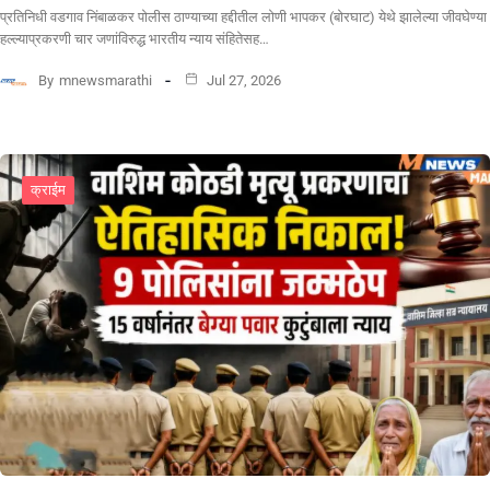
प्रतिनिधी वडगाव निंबाळकर पोलीस ठाण्याच्या हद्दीतील लोणी भापकर (बोरघाट) येथे झालेल्या जीवघेण्या
हल्ल्याप्रकरणी चार जणांविरुद्ध भारतीय न्याय संहितेसह…
By
mnewsmarathi
Jul 27, 2026
क्राईम