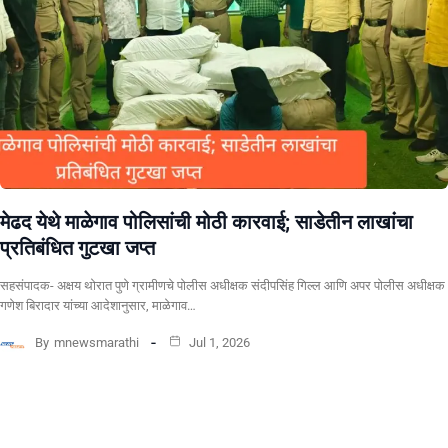
​मेढद येथे माळेगाव पोलिसांची मोठी कारवाई; साडेतीन लाखांचा
प्रतिबंधित गुटखा जप्त
सहसंपादक- अक्षय थोरात पुणे ग्रामीणचे पोलीस अधीक्षक संदीपसिंह गिल्ल आणि अपर पोलीस अधीक्षक
गणेश बिरादार यांच्या आदेशानुसार, माळेगाव…
By
mnewsmarathi
Jul 1, 2026