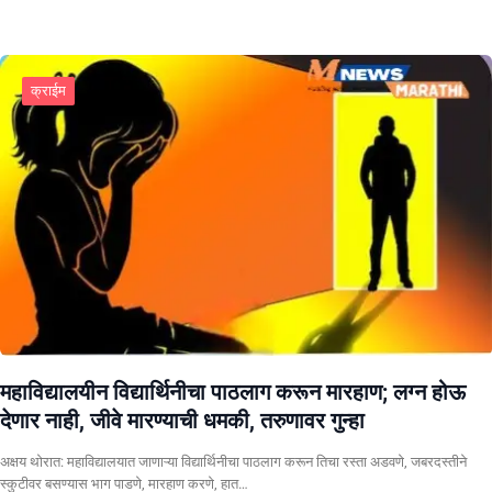
क्राईम
महाविद्यालयीन विद्यार्थिनीचा पाठलाग करून मारहाण; लग्न होऊ
देणार नाही, जीवे मारण्याची धमकी, तरुणावर गुन्हा
अक्षय थोरात: महाविद्यालयात जाणाऱ्या विद्यार्थिनीचा पाठलाग करून तिचा रस्ता अडवणे, जबरदस्तीने
स्कुटीवर बसण्यास भाग पाडणे, मारहाण करणे, हात…