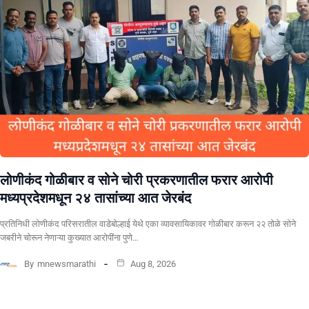
लोणीकंद गोळीबार व सोने चोरी प्रकरणातील फरार आरोपी
मध्यप्रदेशमधून २४ तासांच्या आत जेरबंद
प्रतिनिधी लोणीकंद परिसरातील वाडेबोल्हाई येथे एका व्यावसायिकावर गोळीबार करून २२ तोळे सोने
जबरीने चोरून नेणाऱ्या कुख्यात आरोपींना पुणे…
By
mnewsmarathi
Aug 8, 2026