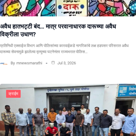
अवैध हातभट्टी बंद… मात्र परवानाधारक दारूच्या अवैध
विक्रीला उधाण?
प्रतिनिधी एक्साईज विभाग आणि पोलिसांच्या कारवाईकडे नागरिकांचे लक्ष हडपसर परिसरात अवैध
दारूच्या सेवनामुळे झालेल्या मृत्यूच्या घटनेनंतर राज्यभरात पोलिस…
By
mnewsmarathi
Jul 3, 2026
क्राईम