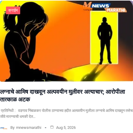
क्राईम
लग्नाचे आमिष दाखवून अल्पवयीन मुलीवर अत्याचार; आरोपीला
तात्काळ अटक
प्रतिनिधी : वडगाव निंबाळकर पोलीस ठाण्याच्या हद्दीत अल्पवयीन मुलीला लग्नाचे आमिष दाखवून तसेच
जीवे मारण्याची धमकी देत…
By
mnewsmarathi
Aug 5, 2026