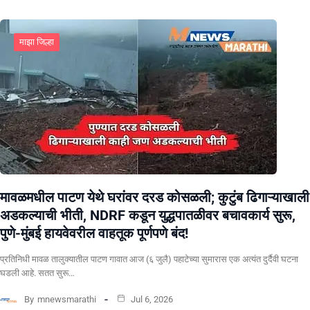
माझा जिल्हा
मावळमधील पाटण येथे घरांवर दरड कोसळली; कुटुंब ढिगाऱ्याखाली
अडकल्याची भीती, NDRF कडून युद्धपातळीवर बचावकार्य सुरू,
पुणे-मुंबई हायवेवरील वाहतूक पूर्णपणे बंद!
​प्रतिनिधी मावळ तालुक्यातील पाटण गावात आज (६ जुलै) पहाटेच्या सुमारास एक अत्यंत दुर्दैवी घटना
घडली आहे. सतत सुरू…
By
mnewsmarathi
Jul 6, 2026