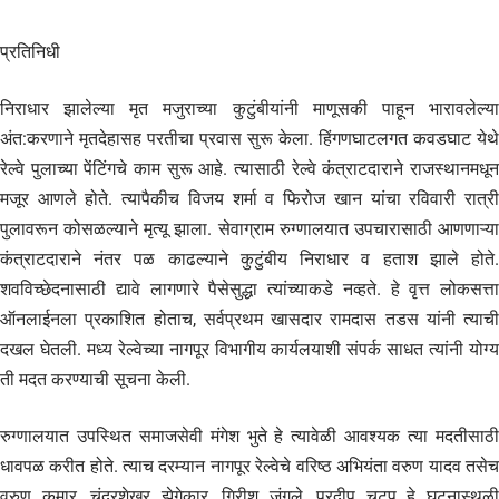
प्रतिनिधी
निराधार झालेल्या मृत मजुराच्या कुटुंबीयांनी माणूसकी पाहून भारावलेल्या
अंत:करणाने मृतदेहासह परतीचा प्रवास सुरू केला. हिंगणघाटलगत कवडघाट येथे
रेल्वे पुलाच्या पेंटिंगचे काम सुरू आहे. त्यासाठी रेल्वे कंत्राटदाराने राजस्थानमधून
मजूर आणले होते. त्यापैकीच विजय शर्मा व फिरोज खान यांचा रविवारी रात्री
पुलावरून कोसळल्याने मृत्यू झाला. सेवाग्राम रुग्णालयात उपचारासाठी आणणाऱ्या
कंत्राटदाराने नंतर पळ काढल्याने कुटुंबीय निराधार व हताश झाले होते.
शवविच्छेदनासाठी द्यावे लागणारे पैसेसुद्धा त्यांच्याकडे नव्हते. हे वृत्त लोकसत्ता
ऑनलाईनला प्रकाशित होताच, सर्वप्रथम खासदार रामदास तडस यांनी त्याची
दखल घेतली. मध्य रेल्वेच्या नागपूर विभागीय कार्यलयाशी संपर्क साधत त्यांनी योग्य
ती मदत करण्याची सूचना केली.
रुग्णालयात उपस्थित समाजसेवी मंगेश भुते हे त्यावेळी आवश्यक त्या मदतीसाठी
धावपळ करीत होते. त्याच दरम्यान नागपूर रेल्वेचे वरिष्ठ अभियंता वरुण यादव तसेच
वरुण कुमार, चंद्रशेखर झेगेकार, गिरीश जंगले, प्रदीप चटप हे घटनास्थळी