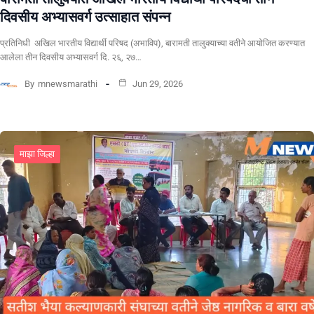
दिवसीय अभ्यासवर्ग उत्साहात संपन्न
प्रतिनिधी अखिल भारतीय विद्यार्थी परिषद (अभाविप), बारामती तालुक्याच्या वतीने आयोजित करण्यात
आलेला तीन दिवसीय अभ्यासवर्ग दि. २६, २७…
By
mnewsmarathi
Jun 29, 2026
माझा जिल्हा