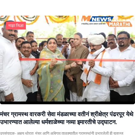
माझा जिल्हा
मंचर ग्रामस्थ वारकरी सेवा मंडळाच्या वतीनं श्रीक्षेत्र पंढरपूर येथे
उभारण्यात आलेल्या धर्मशाळेच्या नव्या इमारतीचे उद्घाटन.
उपसंपादक- अक्षय थोरात मंचर आणि आंबेगाव तालुक्यातील ग्रामस्थांनी उभारलेली ही सुसज्ज