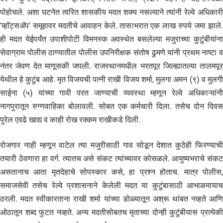
पोहोचले. अशा घटनेत त्वरित शासकीय मदत शक्य नसल्याने त्यांनी रेल्वे अधिकारी
‘व्हॉट्सॲप’ समूहावर मदतीचे आवाहन केले. तासाभरात एक लाख रुपये जमा झाले.
ही मदत येईपर्यंत उपाशीपोटी विमनस्क अवस्थेत बसलेल्या मजुराच्या कुटुंबीयांना
सेवाग्राम पोलीस ठाण्यातील पोलीस उपनिरीक्षक संतोष ढुमणे यांनी प्रथम नाष्टा व
नंतर जेवण देत माणूसकी जपली. राजस्थानमधील भरतपूर जिल्ह्यातल्या तालमपूर
येथील हे कुटुंब आहे. मृत विजयची पत्नी राखी विजय शर्मा, मुलगा अमन (९) व मुलगी
साईना (५) यांच्या गावी परत जाण्याची व्यवस्था म्हणून रेल्वे अधिकाऱ्यांनी
नागपुरातून रुग्णवाहिका बोलावली. सोबत एक कर्मचारी दिला. तसेच दोन दिवस
पुरेल एवढे खाद्य व काही रोख रक्कम राखीकडे दिली.
रोजगार नाही म्हणून वाटेल त्या मजुरीसाठी गाव सोडून देशात कुठेही फिरण्याची
तयारी ठेवणारा हा वर्ग. त्यातच असे संकट त्यांच्यावर कोसळले. आयुष्यभराचे संकट
असतानाच आता मृतदेहाचे सोपस्कार कसे, हा प्रश्न होताच. मात्र पोलीस,
समाजसेवी तसेच रेल्वे प्रशासनाने केलेली मदत या कुटुंबासाठी आभाळमायाच
ठरली. मदत स्वीकारताना राखी शर्मा यांच्या डोळ्यातून अश्रू थांबत नव्हते आणि
ओठातून शब्द फुटत नव्हते. अन्य मदतीसोबतच मृताच्या दोन्ही कुटुंबीयास प्रत्येकी