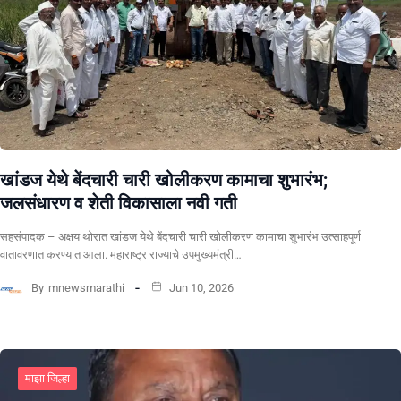
खांडज येथे बेंदचारी चारी खोलीकरण कामाचा शुभारंभ;
जलसंधारण व शेती विकासाला नवी गती
सहसंपादक – अक्षय थोरात खांडज येथे बेंदचारी चारी खोलीकरण कामाचा शुभारंभ उत्साहपूर्ण
वातावरणात करण्यात आला. महाराष्ट्र राज्याचे उपमुख्यमंत्री…
By
mnewsmarathi
Jun 10, 2026
माझा जिल्हा