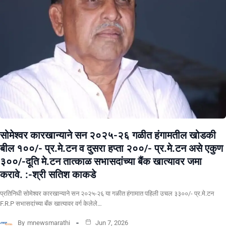
सोमेश्वर कारखान्याने सन २०२५-२६ गळीत हंगामतील खोडकी
बील १००/- प्र.मे.टन व दुसरा हप्ता २००/- प्र.मे.टन असे एकुण
३००/-दूति मे.टन तात्काळ सभासदांच्या बैंक खात्यावर जमा
करावे. :-श्री सतिश काकडे
प्रतिनिधी सोमेश्वर कारखान्याने सन २०२५-२६ या गळीत हंगामात पहिली उचल ३३००/- प्र.मे.टन
F.R.P सभासदांच्या बँक खात्यावर वर्ग केलेले…
By
mnewsmarathi
Jun 7, 2026