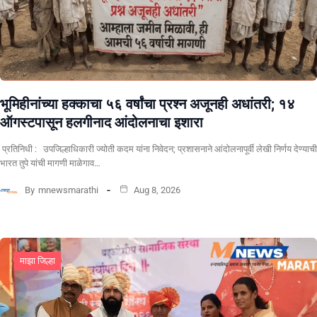
भूमिहीनांच्या हक्काचा ५६ वर्षांचा प्रश्न अजूनही अधांतरी; १४
ऑगस्टपासून हलगीनाद आंदोलनाचा इशारा
प्रतिनिधी : उपजिल्हाधिकारी ज्योती कदम यांना निवेदन; प्रशासनाने आंदोलनापूर्वी लेखी निर्णय देण्याची
भारत तुपे यांची मागणी माळेगाव…
By
mnewsmarathi
Aug 8, 2026
माझा जिल्हा