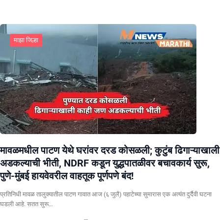
माझा जिल्हा
मावळमधील पाटण येथे घरांवर दरड कोसळली; कुटुंब ढिगाऱ्याखाली
अडकल्याची भीती, NDRF कडून युद्धपातळीवर बचावकार्य सुरू,
पुणे-मुंबई हायवेवरील वाहतूक पूर्णपणे बंद!
​प्रतिनिधी मावळ तालुक्यातील पाटण गावात आज (६ जुलै) पहाटेच्या सुमारास एक अत्यंत दुर्दैवी घटना
घडली आहे. सतत सुरू…