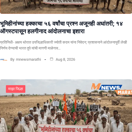
भूमिहीनांच्या हक्काचा ५६ वर्षांचा प्रश्न अजूनही अधांतरी; १४
ऑगस्टपासून हलगीनाद आंदोलनाचा इशारा
प्रतिनिधी- अक्षय थोरात उपजिल्हाधिकारी ज्योती कदम यांना निवेदन; प्रशासनाने आंदोलनापूर्वी लेखी
निर्णय देण्याची भारत तुपे यांची मागणी माळेगाव…
By
mnewsmarathi
Aug 8, 2026
माझा जिल्हा