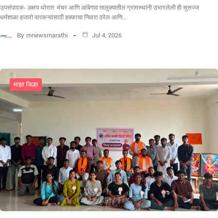
उपसंपादक- अक्षय थोरात मंचर आणि आंबेगाव तालुक्यातील ग्रामस्थांनी उभारलेली ही सुसज्ज
धर्मशाळा हजारो वारकऱ्यांसाठी हक्काचा निवारा ठरेल आणि…
By
mnewsmarathi
Jul 4, 2026
माझा जिल्हा