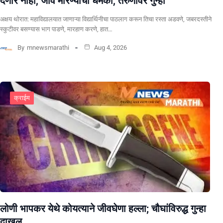
देणार नाही, जीवे मारण्याची धमकी, तरुणावर गुन्हा
अक्षय थोरात: महाविद्यालयात जाणाऱ्या विद्यार्थिनीचा पाठलाग करून तिचा रस्ता अडवणे, जबरदस्तीने
स्कुटीवर बसण्यास भाग पाडणे, मारहाण करणे, हात…
By
mnewsmarathi
Aug 4, 2026
क्राईम
लोणी भापकर येथे कोयत्याने जीवघेणा हल्ला; चौघांविरुद्ध गुन्हा
दाखल