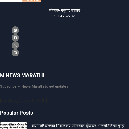
संपादक- मधुकर बनसोडे
9604752782
M NEWS MARATHI
Subscribe M News Marathi to get updates
[mc4wp_form id=9440]
Popular Posts
बारामती! वडगाव निंबाळकर पोलिसांत दोघांवर ॲट्रॉसिटीचा गुन्हा