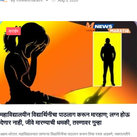
By
mnewsmarathi
Aug 5, 2026
क्राईम
महाविद्यालयीन विद्यार्थिनीचा पाठलाग करून मारहाण; लग्न होऊ
देणार नाही, जीवे मारण्याची धमकी, तरुणावर गुन्हा
अक्षय थोरात: महाविद्यालयात जाणाऱ्या विद्यार्थिनीचा पाठलाग करून तिचा रस्ता अडवणे, जबरदस्तीने