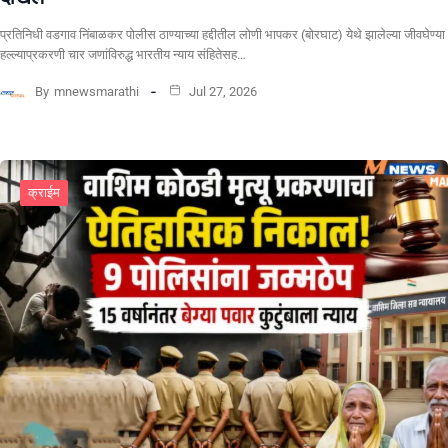
प्रतिनिधी वडगाव निंबाळकर पोलीस ठाण्याच्या हद्दीतील लोणी भापकर (बोरघाट) येथे झालेल्या जीवघेण्या
हल्ल्याप्रकरणी चार जणांविरुद्ध भारतीय न्याय संहितेसह…
By
mnewsmarathi
Jul 27, 2026
क्राईम