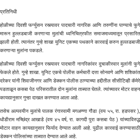
प्रतिनिधी
होळीच्या दिवशी फर्ग्युसन रस्त्यावर पादचारी नागरिक आणि तरुणींना पाण्याचे फुगे
मारून हुल्लडबाजी करणाऱ्या मुलांची ध्वनिचित्रफीत समाजमाध्यमातून प्रसारित
झाली होती. त्यानंतर गुन्हे शाखा युनिट एकच्या पथकाने कारवाई करुन हुल्लडबाजी
करणाऱ्या मुलांना पकडले.
होळीच्या दिवशी फर्ग्युसन रस्त्यावर पादचारी नागरिकांवर दुचाकीस्वार मुलांनी फुगे
फेकले होते. गुन्हे शाखा. युनिट एकचे पोलीस कर्मचारी दत्ता सोनवणे आणि शशिकांत
दरेकर यांनी शिवाजीनगर आणि डेक्कन पोलीस ठाण्याच्या हद्दीतील सीसीटिव्ही कॅमेरे
पडताळून कसबा पेठ परिसरातील दोन मुलांना ताब्यात घेतले. त्यांच्यावर मोटर वाहन
कायद्यानुसार गुन्हा दाखल करण्यात आला आहे.
तसेच अल्पवयीन मुलांचे पालक रंगास्वामी मगअण्णा गौडा (वय ५५, रा. हडपसर ),
धोंडीराम मच्छिंद्र आखाडे (वय ४५ वर्ष, रा. कागदी पुरा कसबा पेठ ) यांच्याविरुद्ध
मोटार वाहन कायद्यानुसार फिर्याद देण्यात आली आहे. पुढील कारवाई करण्यासाठी
डेक्कन पोलिसांच्या ताब्यात देण्यात आले आहे.