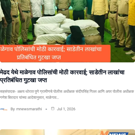
​मेढद येथे माळेगाव पोलिसांची मोठी कारवाई; साडेतीन लाखांचा
प्रतिबंधित गुटखा जप्त
सहसंपादक- अक्षय थोरात पुणे ग्रामीणचे पोलीस अधीक्षक संदीपसिंह गिल्ल आणि अपर पोलीस अधीक्षक
गणेश बिरादार यांच्या आदेशानुसार, माळेगाव…
By
mnewsmarathi
Jul 1, 2026