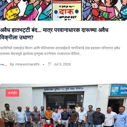
अवैध हातभट्टी बंद… मात्र परवानाधारक दारूच्या अवैध
विक्रीला उधाण?
प्रतिनिधी एक्साईज विभाग आणि पोलिसांच्या कारवाईकडे नागरिकांचे लक्ष हडपसर परिसरात अवैध
दारूच्या सेवनामुळे झालेल्या मृत्यूच्या घटनेनंतर राज्यभरात पोलिस…
By
mnewsmarathi
Jul 3, 2026
क्राईम