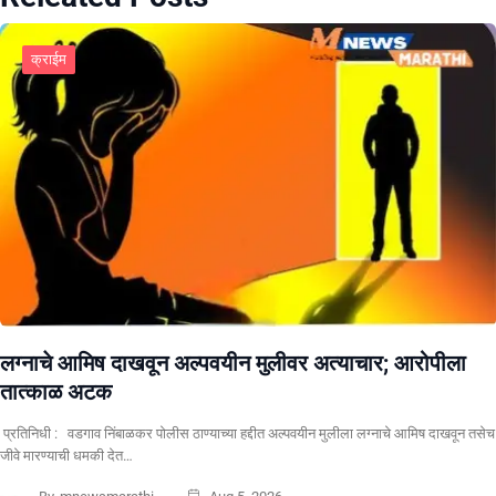
क्राईम
लग्नाचे आमिष दाखवून अल्पवयीन मुलीवर अत्याचार; आरोपीला
तात्काळ अटक
प्रतिनिधी : वडगाव निंबाळकर पोलीस ठाण्याच्या हद्दीत अल्पवयीन मुलीला लग्नाचे आमिष दाखवून तसेच
जीवे मारण्याची धमकी देत…