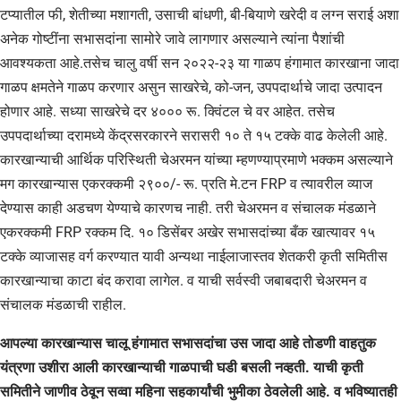
टप्यातील फी, शेतीच्या मशागती, उसाची बांधणी, बी-बियाणे खरेदी व लग्न सराई अशा
अनेक गोष्टींना सभासदांना सामोरे जावे लागणार असल्याने त्यांना पैशांची
आवश्यकता आहे.तसेच चालु वर्षी सन २०२२-२३ या गाळप हंगामात कारखाना जादा
गाळप क्षमतेने गाळप करणार असुन साखरेचे, को-जन, उपपदार्थाचे जादा उत्पादन
होणार आहे. सध्या साखरेचे दर ४००० रू. क्विंटल चे वर आहेत. तसेच
उपपदार्थाच्या दरामध्ये केंद्रसरकारने सरासरी १० ते १५ टक्के वाढ केलेली आहे.
कारखान्याची आर्थिक परिस्थिती चेअरमन यांच्या म्हणण्याप्रमाणे भक्कम असल्याने
मग कारखान्यास एकरक्कमी २९००/- रू. प्रति मे.टन FRP व त्यावरील व्याज
देण्यास काही अडचण येण्याचे कारणच नाही. तरी चेअरमन व संचालक मंडळाने
एकरक्कमी FRP रक्कम दि. १० डिसेंबर अखेर सभासदांच्या बँक खात्यावर १५
टक्के व्याजासह वर्ग करण्यात यावी अन्यथा नाईलाजास्तव शेतकरी कृती समितीस
कारखान्याचा काटा बंद करावा लागेल. व याची सर्वस्वी जबाबदारी चेअरमन व
संचालक मंडळाची राहील.
आपल्या कारखान्यास चालू हंगामात सभासदांचा उस जादा आहे तोडणी वाहतुक
यंत्रणा उशीरा आली कारखान्याची गाळपाची घडी बसली नव्हती. याची कृती
समितीने जाणीव ठेवून सव्वा महिना सहकार्यांची भुमीका ठेवलेली आहे. व भविष्यातही