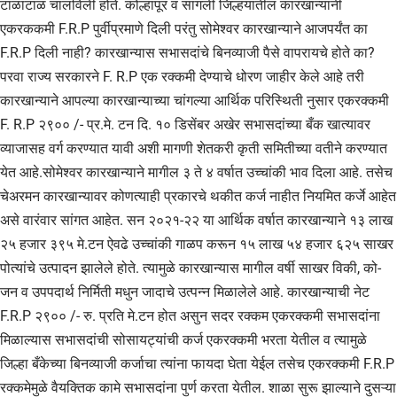
टाळाटाळ चालविली होते. कोल्हापूर व सांगली जिल्हयातील कारखान्यांनी
एकरककमी F.R.P पुर्वीप्रमाणे दिली परंतु सोमेश्वर कारखान्याने आजपर्यंत का
F.R.P दिली नाही? कारखान्यास सभासदांचे बिनव्याजी पैसे वापरायचे होते का?
परवा राज्य सरकारने F. R.P एक रक्कमी देण्याचे धोरण जाहीर केले आहे तरी
कारखान्याने आपल्या कारखान्याच्या चांगल्या आर्थिक परिस्थिती नुसार एकरक्कमी
F. R.P २९०० /- प्र.मे. टन दि. १० डिसेंबर अखेर सभासदांच्या बँक खात्यावर
व्याजासह वर्ग करण्यात यावी अशी मागणी शेतकरी कृती समितीच्या वतीने करण्यात
येत आहे.सोमेश्वर कारखान्याने मागील ३ ते ४ वर्षात उच्चांकी भाव दिला आहे. तसेच
चेअरमन कारखान्यावर कोणत्याही प्रकारचे थकीत कर्ज नाहीत नियमित कर्जे आहेत
असे वारंवार सांगत आहेत. सन २०२१-२२ या आर्थिक वर्षात कारखान्याने १३ लाख
२५ हजार ३९५ मे.टन ऐवढे उच्चांकी गाळप करून १५ लाख ५४ हजार ६२५ साखर
पोत्यांचे उत्पादन झालेले होते. त्यामुळे कारखान्यास मागील वर्षी साखर विकी, को-
जन व उपपदार्थ निर्मिती मधुन जादाचे उत्पन्न मिळालेले आहे. कारखान्याची नेट
F.R.P २९०० /- रु. प्रति मे.टन होत असुन सदर रक्कम एकरक्कमी सभासदांना
मिळाल्यास सभासदांची सोसायट्यांची कर्ज एकरक्कमी भरता येतील व त्यामुळे
जिल्हा बँकेच्या बिनव्याजी कर्जाचा त्यांना फायदा घेता येईल तसेच एकरक्कमी F.R.P
रक्कमेमुळे वैयक्तिक कामे सभासदांना पुर्ण करता येतील. शाळा सुरू झाल्याने दुसऱ्या