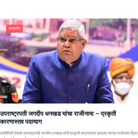
राजकीय
उपराष्ट्रपती जगदीप धनखड यांचा राजीनामा – प्रकृती
कारणास्तव पदत्याग
प्रतिनिधी देशाचे उपराष्ट्रपती जगदीप धनखड यांनी प्रकृती कारणास्तव आपल्या पदाचा राजीनामा दिला