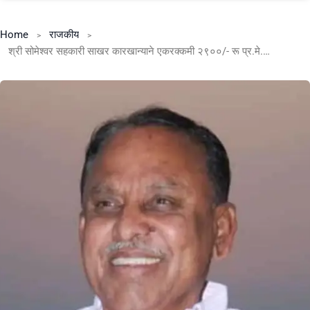
Home
राजकीय
श्री सोमेश्वर सहकारी साखर कारखान्याने एकरक्कमी २९००/- रू प्र.मे. टन FRP तात्काळ सभासदांच्या बँक खात्यावर व्याजासह वर्ग करावी.:- श्री सतिश काकडे