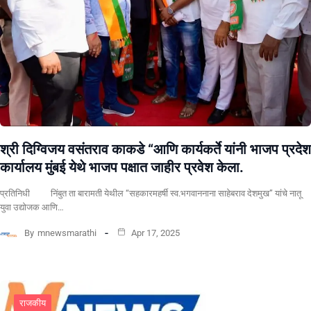
श्री दिग्विजय वसंतराव काकडे “आणि कार्यकर्ते यांनी भाजप प्रदेश
कार्यालय मुंबई येथे भाजप पक्षात जाहीर प्रवेश केला.
प्रतिनिधी निंबुत ता बारामती येथील “सहकारमहर्षी स्व.भगवाननाना साहेबराव देशमुख” यांचे नातू
युवा उद्योजक आणि…
By
mnewsmarathi
Apr 17, 2025
राजकीय