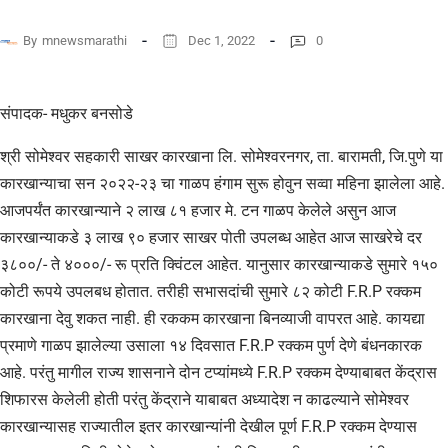
By
mnewsmarathi
Dec 1, 2022
0
संपादक- मधुकर बनसोडे
श्री सोमेश्वर सहकारी साखर कारखाना लि. सोमेश्वरनगर, ता. बारामती, जि.पुणे या
कारखान्याचा सन २०२२-२३ चा गाळप हंगाम सुरू होवुन सव्वा महिना झालेला आहे.
आजपर्यंत कारखान्याने २ लाख ८१ हजार मे. टन गाळप केलेले असुन आज
कारखान्याकडे ३ लाख ९० हजार साखर पोती उपलब्ध आहेत आज साखरेचे दर
३८००/- ते ४०००/- रू प्रति क्विंटल आहेत. यानुसार कारखान्याकडे सुमारे १५०
कोटी रूपये उपलबध होतात. तरीही सभासदांची सुमारे ८२ कोटी F.R.P रक्कम
कारखाना देवु शकत नाही. ही रककम कारखाना बिनव्याजी वापरत आहे. कायद्या
प्रमाणे गाळप झालेल्या उसाला १४ दिवसात F.R.P रक्कम पुर्ण देणे बंधनकारक
आहे. परंतु मागील राज्य शासनाने दोन टप्यांमध्ये F.R.P रक्कम देण्याबाबत केंद्रास
शिफारस केलेली होती परंतु केंद्राने याबाबत अध्यादेश न काढल्याने सोमेश्वर
कारखान्यासह राज्यातील इतर कारखान्यांनी देखील पूर्ण F.R.P रक्कम देण्यास