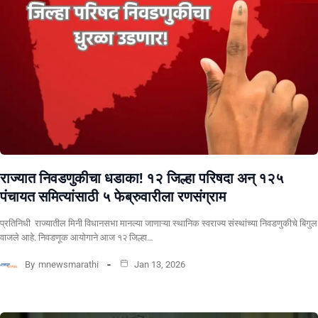
राज्यात निवडणुकीचा धडाका! १२ जिल्हा परिषदा अन् १२५
पंचायत समित्यांसाठी ५ फेब्रुवारीला रणसंग्राम
प्रतिनिधी राज्यातील मिनी विधानसभा मानल्या जाणाऱ्या स्थानिक स्वराज्य संस्थांच्या निवडणुकीचे बिगुल
वाजले आहे. निवडणूक आयोगाने आज १२ जिल्हा…
By
mnewsmarathi
Jan 13, 2026