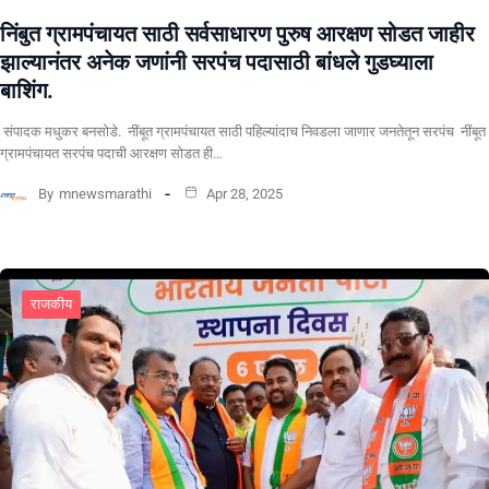
निंबुत ग्रामपंचायत साठी सर्वसाधारण पुरुष आरक्षण सोडत जाहीर
झाल्यानंतर अनेक जणांनी सरपंच पदासाठी बांधले गुडघ्याला
बाशिंग.
संपादक मधुकर बनसोडे. नींबूत ग्रामपंचायत साठी पहिल्यांदाच निवडला जाणार जनतेतून सरपंच नींबूत
ग्रामपंचायत सरपंच पदाची आरक्षण सोडत ही…
By
mnewsmarathi
Apr 28, 2025
राजकीय