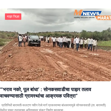
माझा जिल्हा
“‘भराव नको, पूल बांधा’ : सोनकसवाडीचा पाझर तलाव
वाचवण्यासाठी ग्रामस्थांचा आक्रमक पवित्रा”
प्रतिनिधी बारामती-फलटण नवीन रेल्वे मार्ग प्रकल्पाच्या बांधकामामुळे सोनकसवाडी (ता. बारामती)
येथील पाझर तलावाच्या अस्तित्वावर संकट निर्माण झाल्याचा…