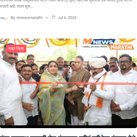
​प्रतिनिधी मावळ तालुक्यातील पाटण गावात आज (६ जुलै) पहाटेच्या सुमारास एक अत्यंत दुर्दैवी घटना
घडली आहे. सतत सुरू…
By
mnewsmarathi
Jul 6, 2026
माझा जिल्हा