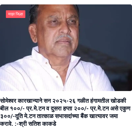
माझा जिल्हा
सोमेश्वर कारखान्याने सन २०२५-२६ गळीत हंगामतील खोडकी
बील १००/- प्र.मे.टन व दुसरा हप्ता २००/- प्र.मे.टन असे एकुण
३००/-दूति मे.टन तात्काळ सभासदांच्या बैंक खात्यावर जमा
करावे. :-श्री सतिश काकडे