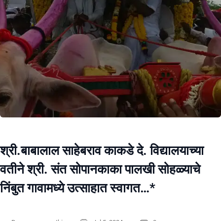
श्री.बाबालाल साहेबराव काकडे दे. विद्यालयाच्या
वतीने श्री. संत सोपानकाका पालखी सोहळ्याचे
निंबुत गावामध्ये उत्साहात स्वागत…*