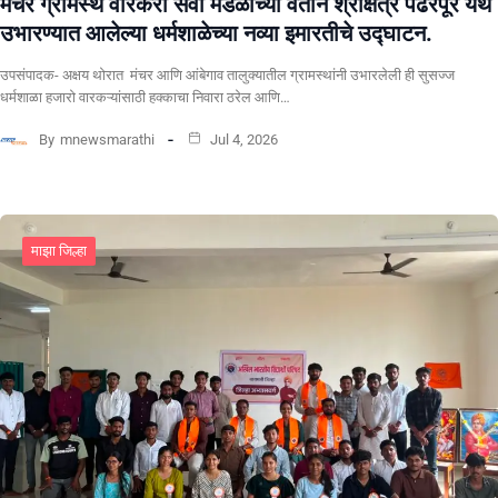
मंचर ग्रामस्थ वारकरी सेवा मंडळाच्या वतीनं श्रीक्षेत्र पंढरपूर येथे
उभारण्यात आलेल्या धर्मशाळेच्या नव्या इमारतीचे उद्घाटन.
उपसंपादक- अक्षय थोरात मंचर आणि आंबेगाव तालुक्यातील ग्रामस्थांनी उभारलेली ही सुसज्ज
धर्मशाळा हजारो वारकऱ्यांसाठी हक्काचा निवारा ठरेल आणि…
By
mnewsmarathi
Jul 4, 2026
माझा जिल्हा