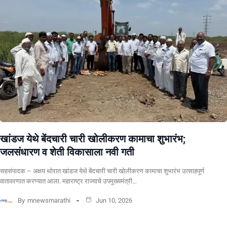
खांडज येथे बेंदचारी चारी खोलीकरण कामाचा शुभारंभ;
जलसंधारण व शेती विकासाला नवी गती
सहसंपादक – अक्षय थोरात खांडज येथे बेंदचारी चारी खोलीकरण कामाचा शुभारंभ उत्साहपूर्ण
वातावरणात करण्यात आला. महाराष्ट्र राज्याचे उपमुख्यमंत्री…
By
mnewsmarathi
Jun 10, 2026