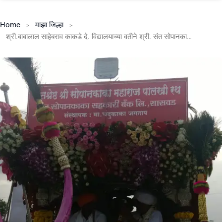
Home
माझा जिल्हा
श्री.बाबालाल साहेबराव काकडे दे. विद्यालयाच्या वतीने श्री. संत सोपानकाका पालखी सोहळ्याचे निंबुत गावामध्ये उत्साहात स्वागत…*