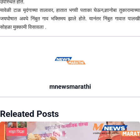
उपस्थित होते.
यावेळी टाळ मृदंगाच्या तालावर, हातात भगवी पताका घेऊन,ज्ञानोबा तुकारामाच्या
जयघोषात अवघे निंबुत गाव भक्तिमय झाले होते. यानंतर निंबुत गावात पालखी
सोहळा मुक्कामी विसावला .
mnewsmarathi
Releated Posts
माझा जिल्हा