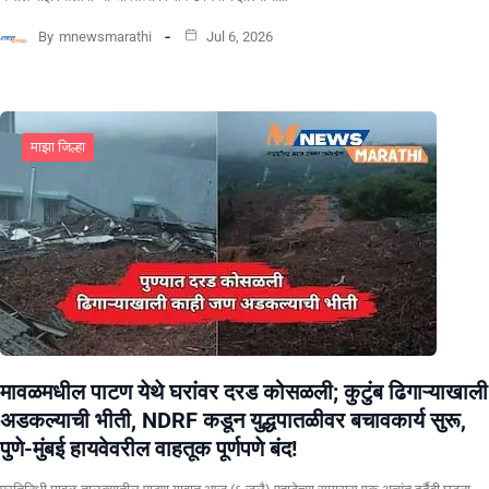
By
mnewsmarathi
Jul 6, 2026
माझा जिल्हा
मावळमधील पाटण येथे घरांवर दरड कोसळली; कुटुंब ढिगाऱ्याखाली
अडकल्याची भीती, NDRF कडून युद्धपातळीवर बचावकार्य सुरू,
पुणे-मुंबई हायवेवरील वाहतूक पूर्णपणे बंद!