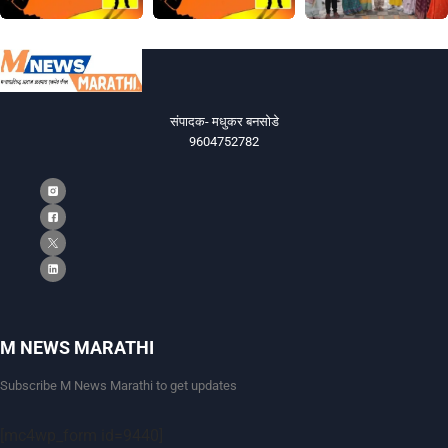
संपादक- मधुकर बनसोडे
9604752782
M NEWS MARATHI
Subscribe M News Marathi to get updates
[mc4wp_form id=9440]