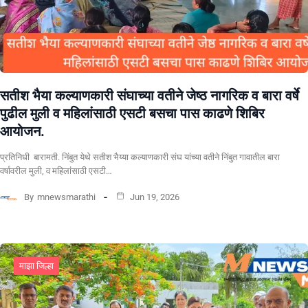
सतीश भैया कल्याणकारी संघाच्या वतीने जेष्ठ नागरिक व बारा वर्षे
पुढील मुली व महिलांसाठी एसटी बसचा पास काढणे शिबिर
आयोजन.
प्रतिनिधी बारामती. निंबुत येथे सतीश भैय्या कल्याणकारी संघ यांच्या वतीने निंबुत गावातील बारा
वर्षावरील मुली, व महिलांसाठी एसटी…
By
mnewsmarathi
Jun 19, 2026
माझा जिल्हा