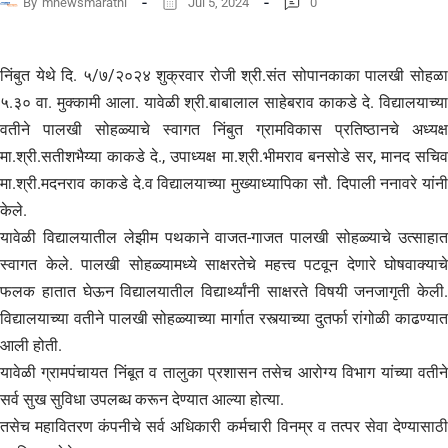
By
mnewsmarathi
Jul 5, 2024
0
निंबुत येथे दि. ५/७/२०२४ शुक्रवार रोजी श्री.संत सोपानकाका पालखी सोहळा
५.३० वा. मुक्कामी आला. यावेळी श्री.बाबालाल साहेबराव काकडे दे. विद्यालयाच्या
वतीने पालखी सोहळ्याचे स्वागत निंबुत ग्रामविकास प्रतिष्ठानचे अध्यक्ष
मा.श्री.सतीशभैय्या काकडे दे., उपाध्यक्ष मा.श्री.भीमराव बनसोडे सर, मानद सचिव
मा.श्री.मदनराव काकडे दे.व विद्यालयाच्या मुख्याध्यापिका सौ. दिपाली ननावरे यांनी
केले.
यावेळी विद्यालयातील लेझीम पथकाने वाजत-गाजत पालखी सोहळ्याचे उत्साहात
स्वागत केले. पालखी सोहळ्यामध्ये साक्षरतेचे महत्त्व पटवून देणारे घोषवाक्याचे
फलक हातात घेऊन विद्यालयातील विद्यार्थ्यांनी साक्षरते विषयी जनजागृती केली.
विद्यालयाच्या वतीने पालखी सोहळ्याच्या मार्गात रस्त्याच्या दुतर्फा रांगोळी काढण्यात
आली होती.
यावेळी ग्रामपंचायत निंबूत व तालुका प्रशासन तसेच आरोग्य विभाग यांच्या वतीने
सर्व सुख सुविधा उपलब्ध करून देण्यात आल्या होत्या.
तसेच महावितरण कंपनीचे सर्व अधिकारी कर्मचारी विनम्र व तत्पर सेवा देण्यासाठी