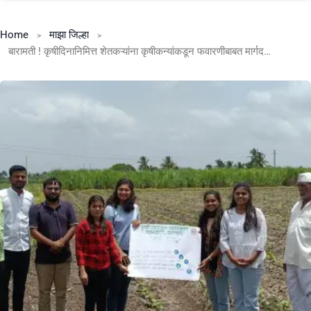
Home
माझा जिल्हा
बारामती ! कृषीदिनानिमित्त शेतकऱ्यांना कृषीकन्यांकडून फवारणीबाबत मार्गदर्शन .