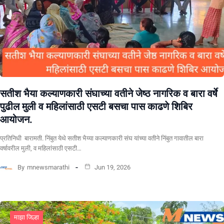
सतीश भैया कल्याणकारी संघाच्या वतीने जेष्ठ नागरिक व बारा वर्षे
पुढील मुली व महिलांसाठी एसटी बसचा पास काढणे शिबिर
आयोजन.
प्रतिनिधी बारामती. निंबुत येथे सतीश भैय्या कल्याणकारी संघ यांच्या वतीने निंबुत गावातील बारा
वर्षावरील मुली, व महिलांसाठी एसटी…
By
mnewsmarathi
Jun 19, 2026
माझा जिल्हा