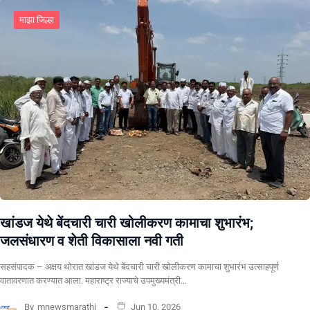
माझा जिल्हा
खांडज येथे बेंदचारी चारी खोलीकरण कामाचा शुभारंभ;
जलसंधारण व शेती विकासाला नवी गती
सहसंपादक – अक्षय थोरात खांडज येथे बेंदचारी चारी खोलीकरण कामाचा शुभारंभ उत्साहपूर्ण
वातावरणात करण्यात आला. महाराष्ट्र राज्याचे उपमुख्यमंत्री…
By
mnewsmarathi
Jun 10, 2026