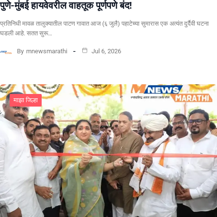
पुणे-मुंबई हायवेवरील वाहतूक पूर्णपणे बंद!
​प्रतिनिधी मावळ तालुक्यातील पाटण गावात आज (६ जुलै) पहाटेच्या सुमारास एक अत्यंत दुर्दैवी घटना
घडली आहे. सतत सुरू…
By
mnewsmarathi
Jul 6, 2026
माझा जिल्हा