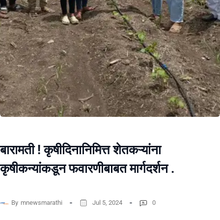
बारामती ! कृषीदिनानिमित्त शेतकऱ्यांना
कृषीकन्यांकडून फवारणीबाबत मार्गदर्शन .
By
mnewsmarathi
Jul 5, 2024
0