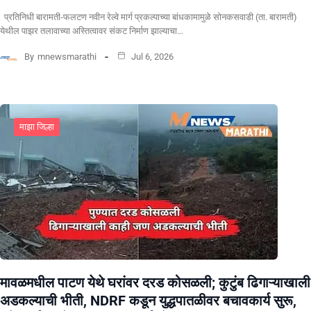
प्रतिनिधी बारामती-फलटण नवीन रेल्वे मार्ग प्रकल्पाच्या बांधकामामुळे सोनकसवाडी (ता. बारामती)
येथील पाझर तलावाच्या अस्तित्वावर संकट निर्माण झाल्याचा…
By
mnewsmarathi
Jul 6, 2026
माझा जिल्हा
मावळमधील पाटण येथे घरांवर दरड कोसळली; कुटुंब ढिगाऱ्याखाली
अडकल्याची भीती, NDRF कडून युद्धपातळीवर बचावकार्य सुरू,