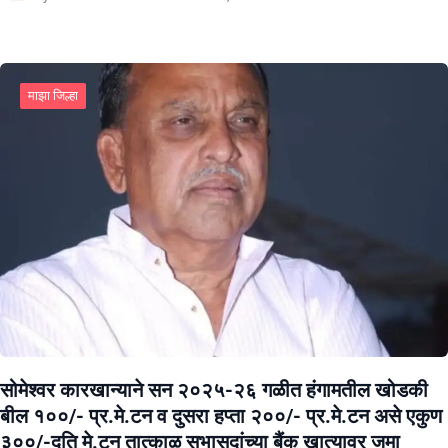
माझा जिल्हा
सोमेश्वर कारखान्याने सन २०२५-२६ गळीत हंगामतील खोडकी
बील १००/- प्र.मे.टन व दुसरा हप्ता २००/- प्र.मे.टन असे एकुण
३००/-दूति मे.टन तात्काळ सभासदांच्या बैंक खात्यावर जमा