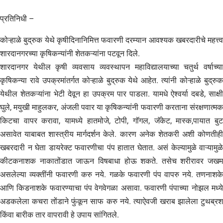
प्रतिनिधी –
कोऱ्हाळे बुद्रुक येथे कृषीदिनानिमित्त फवारणी दरम्यान आवश्यक खबरदारीचे महत्त्व
शारदानगरच्या कृषिकन्यांनी शेतकऱ्यांना पटवून दिले.
शारदानगर येथील कृषी व्यवसाय व्यवस्थापन महाविद्यालयाच्या चतुर्थ वर्षाच्या
कृषिकन्या रावे उपक्रमांतर्गत कोऱ्हाळे बुद्रुक येथे आहेत. त्यांनी कोऱ्हाळे बुद्रुक
येथील शेतकऱ्यांना भेटी देवून हा उपक्रम पार पाडला. यामधे ऐश्वर्या दबडे, साक्षी
घुले, मयुखी माहुलकर, अंजली पवार या कृषिकन्यांनी फवारणी करताना संरक्षणात्मक
किटचा वापर करावा, यामध्ये हातमोजे, टोपी, गॉगल, जॅकेट, मास्क,पायात बुट
असावेत याबाबत शास्त्रीय मार्गदर्शन केले. कारण अनेक शेतकरी अशी कोणतीही
खबरदारी न घेता डायरेक्ट फवारणीचा पंप हातात घेतात. असं केल्यामुळे वाऱ्यामुळे
कीटकनाशक नाकातोंडात जाऊन विषबाधा होऊ शकते. तसेच शरीरावर जखम
असलेल्या व्यक्तींनी फवारणी करु नये. गळके फवारणी पंप वापरु नये. तणनाशके
आणि किडनाशके फवारण्याचा पंप वेगवेगळा असावा. फवारणी पंपाच्या नोझल मध्ये
अडकलेला कचरा तोंडाने फुंकून साफ करु नये. त्याऐवजी खराब झालेला टुथब्रश
किंवा बारीक तार वापरावी हे उपाय सांगितले.