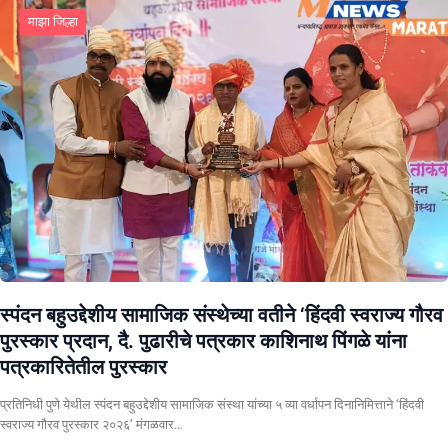
माझा जिल्हा
स्पंदन बहुउद्देशीय सामाजिक संस्थेच्या वतीने ‘हिंदवी स्वराज्य गौरव
पुरस्कार प्रदान, दै. पुढारीचे पत्रकार काशिनाथ पिंगळे यांना
पत्रकारितेतील पुरस्कार
प्रतिनिधी पुणे येथील स्पंदन बहुउद्देशीय सामाजिक संस्था यांच्या ५ व्या वर्धापन दिनानिमित्ताने ‘हिंदवी
स्वराज्य गौरव पुरस्कार २०२६’ मंगळवार…