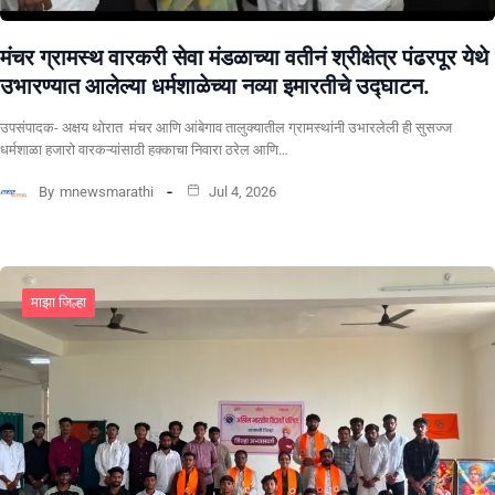
मंचर ग्रामस्थ वारकरी सेवा मंडळाच्या वतीनं श्रीक्षेत्र पंढरपूर येथे
उभारण्यात आलेल्या धर्मशाळेच्या नव्या इमारतीचे उद्घाटन.
उपसंपादक- अक्षय थोरात मंचर आणि आंबेगाव तालुक्यातील ग्रामस्थांनी उभारलेली ही सुसज्ज
धर्मशाळा हजारो वारकऱ्यांसाठी हक्काचा निवारा ठरेल आणि…
By
mnewsmarathi
Jul 4, 2026
माझा जिल्हा