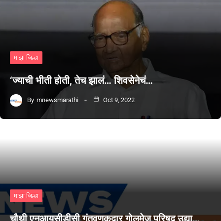
माझा जिल्हा
‘ज्याची भीती होती, तेच झालं… शिवसेनेचं…
By
mnewsmarathi
Oct 9, 2022
माझा जिल्हा
चौथी एनआयसीडीसी गुंतवणूकदार गोलमेज परिषद उद्या…