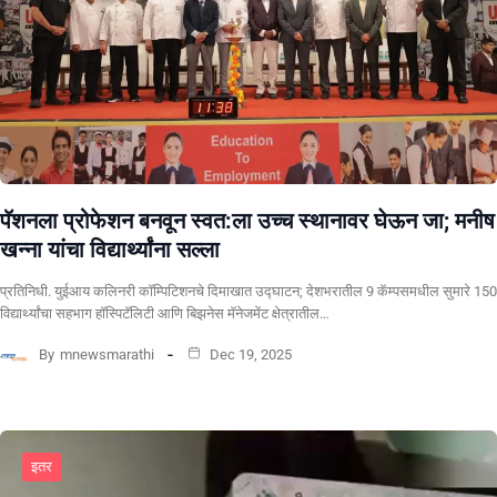
पॅशनला प्रोफेशन बनवून स्वत:ला उच्च स्थानावर घेऊन जा; मनीष
खन्ना यांचा विद्यार्थ्यांना सल्ला
प्रतिनिधी. युईआय कलिनरी कॉम्पिटिशनचे दिमाखात उद्घाटन; देशभरातील 9 कॅम्पसमधील सुमारे 150
विद्यार्थ्यांचा सहभाग हॉस्पिटॅलिटी आणि बिझनेस मॅनेजमेंट क्षेत्रातील…
By
mnewsmarathi
Dec 19, 2025
इतर