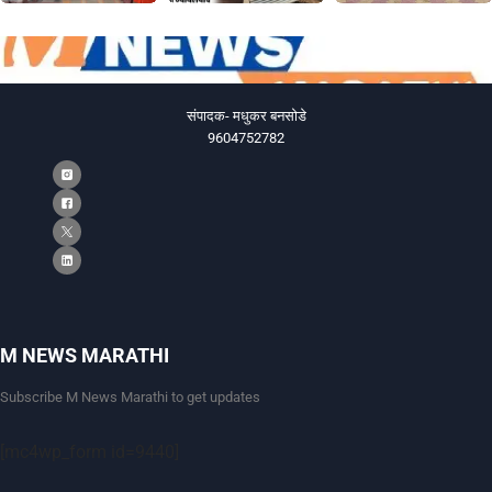
संपादक- मधुकर बनसोडे
9604752782
M NEWS MARATHI
Subscribe M News Marathi to get updates
[mc4wp_form id=9440]