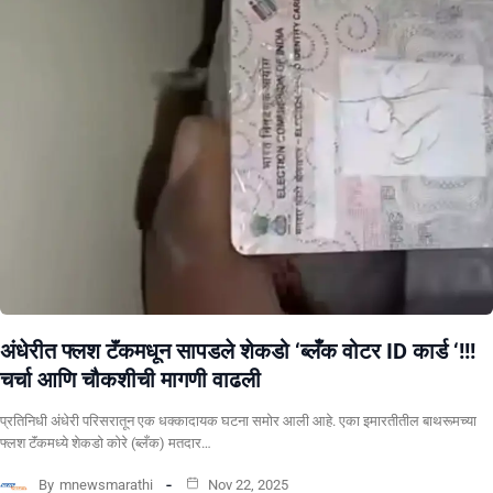
अंधेरीत फ्लश टॅंकमधून सापडले शेकडो ‘ब्लँक वोटर ID कार्ड ‘!!!
चर्चा आणि चौकशीची मागणी वाढली
प्रतिनिधी अंधेरी परिसरातून एक धक्कादायक घटना समोर आली आहे. एका इमारतीतील बाथरूमच्या
फ्लश टॅंकमध्ये शेकडो कोरे (ब्लँक) मतदार…
By
mnewsmarathi
Nov 22, 2025