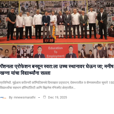
पॅशनला प्रोफेशन बनवून स्वत:ला उच्च स्थानावर घेऊन जा; मनीष
खन्ना यांचा विद्यार्थ्यांना सल्ला
प्रतिनिधी. युईआय कलिनरी कॉम्पिटिशनचे दिमाखात उद्घाटन; देशभरातील 9 कॅम्पसमधील सुमारे 150
विद्यार्थ्यांचा सहभाग हॉस्पिटॅलिटी आणि बिझनेस मॅनेजमेंट क्षेत्रातील…
By
mnewsmarathi
Dec 19, 2025