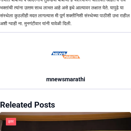
भक्‍तांची त्‍यांना उत्‍तम साथ लाभत आहे असे इथे आल्‍यावर लक्षात येते. यापुढे या
संस्‍थेला कुठलीही मदत लागल्‍यास मी पूर्ण शक्‍तीनिशी संस्‍थेच्‍या पाठीशी उभा राहील
अशी ग्‍वाही ना. मुनगंटीवार यांनी यावेळी दिली.
mnewsmarathi
Releated Posts
इतर