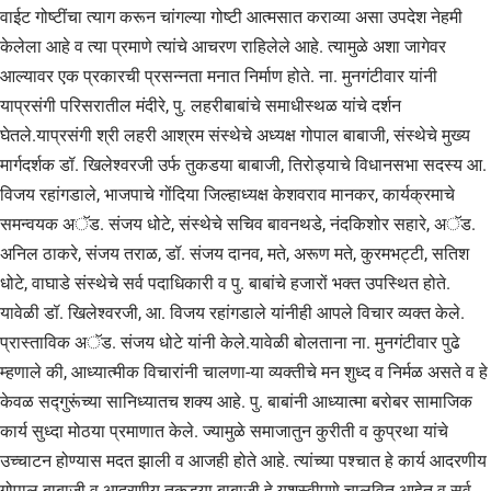
वाईट गोष्‍टींचा त्‍याग करून चांगल्‍या गोष्‍टी आत्‍मसात कराव्‍या असा उपदेश नेहमी
केलेला आहे व त्‍या प्रमाणे त्‍यांचे आचरण राहिलेले आहे. त्‍यामुळे अशा जागेवर
आल्‍यावर एक प्रकारची प्रसन्‍नता मनात निर्माण होते. ना. मुनगंटीवार यांनी
याप्रसंगी परिसरातील मंदीरे, पु. लहरीबाबांचे समाधीस्‍थळ यांचे दर्शन
घेतले.याप्रसंगी श्री लहरी आश्रम संस्‍थेचे अध्‍यक्ष गोपाल बाबाजी, संस्‍थेचे मुख्‍य
मार्गदर्शक डॉ. खिलेश्‍वरजी उर्फ तुकडया बाबाजी, तिरोड्याचे विधानसभा सदस्‍य आ.
विजय रहांगडाले, भाजपाचे गोंदिया जिल्‍हाध्‍यक्ष केशवराव मानकर, कार्यक्रमाचे
समन्‍वयक अॅड. संजय धोटे, संस्‍थेचे सचिव बावनथडे, नंदकिशोर सहारे, अॅड.
अनिल ठाकरे, संजय तराळ, डॉ. संजय दानव, मते, अरूण मते, कुरमभट्टी, सतिश
धोटे, वाघाडे संस्‍थेचे सर्व पदाधिकारी व पु. बाबांचे हजारों भक्‍त उपस्थित होते.
यावेळी डॉ. खिलेश्‍वरजी, आ. विजय रहांगडाले यांनीही आपले विचार व्‍यक्‍त केले.
प्रास्‍ताविक अॅड. संजय धोटे यांनी केले.यावेळी बोलताना ना. मुनगंटीवार पुढे
म्‍हणाले की, आध्‍यात्‍मीक विचारांनी चालणा-या व्‍यक्‍तीचे मन शुध्‍द व निर्मळ असते व हे
केवळ सद्गुरूंच्‍या सानिध्‍यातच शक्‍य आहे. पु. बाबांनी आध्‍यात्‍मा बरोबर सामाजिक
कार्य सुध्‍दा मोठया प्रमाणात केले. ज्‍यामुळे समाजातुन कुरीती व कुप्रथा यांचे
उच्‍चाटन होण्‍यास मदत झाली व आजही होते आहे. त्‍यांच्‍या पश्‍चात हे कार्य आदरणीय
गोपाल बाबाजी व आदरणीय तुकडया बाबाजी हे यशस्‍वीपणे चालवित आहेत व सर्व