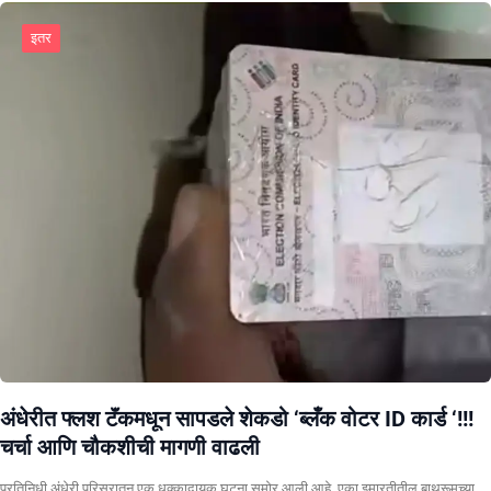
इतर
अंधेरीत फ्लश टॅंकमधून सापडले शेकडो ‘ब्लँक वोटर ID कार्ड ‘!!!
चर्चा आणि चौकशीची मागणी वाढली
प्रतिनिधी अंधेरी परिसरातून एक धक्कादायक घटना समोर आली आहे. एका इमारतीतील बाथरूमच्या