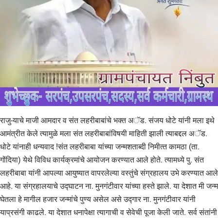
राजु-याचे माजी आमदार व संत लहरीबाबांचे भक्‍त अॅड. संजय धोटे यांनी मला इथे
आमंत्रीत केले त्‍यामुळे मला संत लहरीबाबांविषयी माहिती झाली त्‍याबद्दल अॅड.
धोटे यांनाही धन्‍यवाद !संत लहरीबाबा यांच्‍या जन्‍मशताब्‍दी निमीत्‍त कामठा (ता.
गोंदिया) येथे विविध कार्यक्रमांचे आयोजन करण्‍यात आले होते. त्‍यामध्‍ये पु. संत
लहरीबाबा यांनी आपल्‍या आयुष्‍यात वापरलेल्‍या वस्‍तुंचे संग्रहालय उभे करण्‍यात आले
आहे. या संग्रहालयाचे उद्घाटन ना. मुनगंटीवार यांच्‍या हस्‍ते झाले. या देशात मी जन्‍म
घेतला हे मागील हजार जन्‍मांचे पुण्‍य असेल असे उद्गार ना. मुनगंटीवार यांनी
याप्रसंगी काढले. या देशात धनापेक्षा त्‍यागाची व सेवेची पूजा केली जाते. सर्व संतांनी