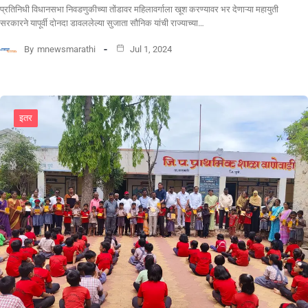
प्रतिनिधी विधानसभा निवडणुकीच्या तोंडावर महिलावर्गाला खूश करण्यावर भर देणाऱ्या महायुती
सरकारने यापूर्वी दोनदा डावललेल्या सुजाता सौनिक यांची राज्याच्या…
By
mnewsmarathi
Jul 1, 2024
इतर