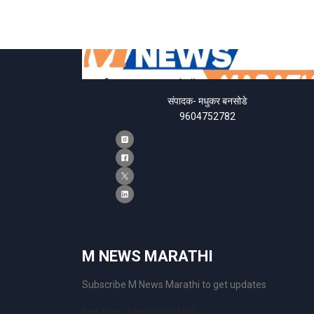
संपादक- मधुकर बनसोडे
9604752782
M NEWS MARATHI
Subscribe M News Marathi to get updates
[mc4wp_form id=9440]