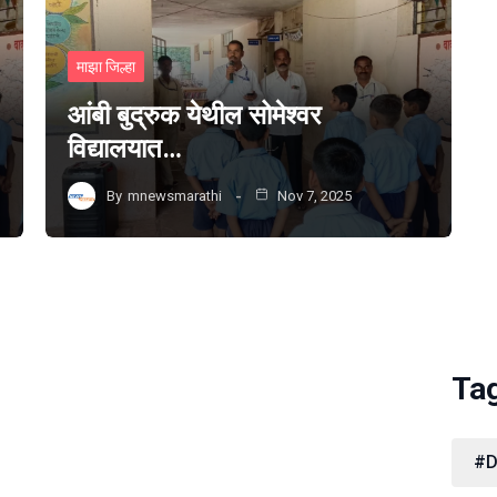
माझा जिल्हा
आंबी बुद्रुक येथील सोमेश्वर
विद्यालयात…
By
mnewsmarathi
Nov 7, 2025
Ta
#D