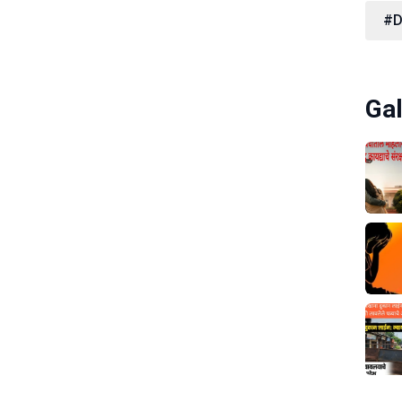
#D
Gal