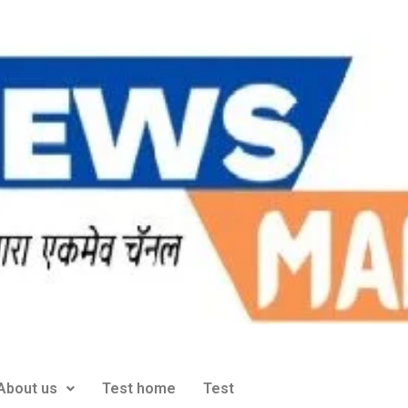
About us
Test home
Test