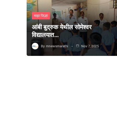
माझा जिल्हा
आंबी बुद्रुक येथील सोमेश्वर
विद्यालयात…
By
mnewsmarathi
Nov 7, 2025