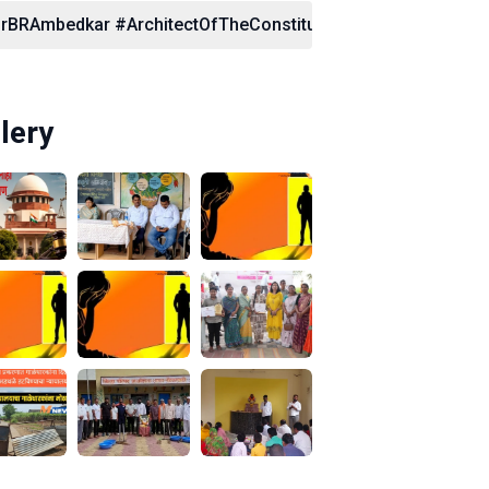
rBRAmbedkar #ArchitectOfTheConstitution #SocialJustice #E
lery