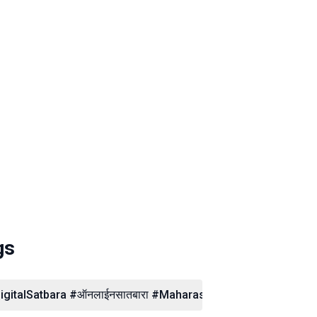
gs
igitalSatbara #ऑनलाईनसातबारा #Maharashtra #MahaBhumi #Reve