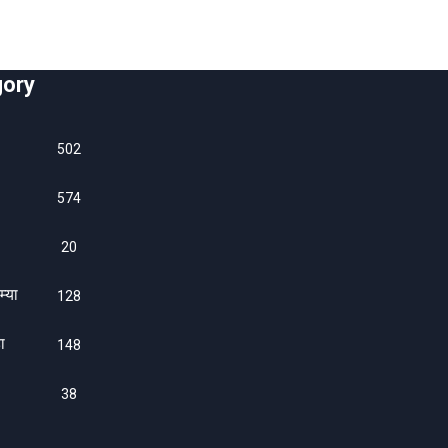
gory
502
574
20
म्या
128
ा
1480
38