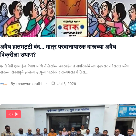
अवैध हातभट्टी बंद… मात्र परवानाधारक दारूच्या अवैध
विक्रीला उधाण?
प्रतिनिधी एक्साईज विभाग आणि पोलिसांच्या कारवाईकडे नागरिकांचे लक्ष हडपसर परिसरात अवैध
दारूच्या सेवनामुळे झालेल्या मृत्यूच्या घटनेनंतर राज्यभरात पोलिस…
By
mnewsmarathi
Jul 3, 2026
क्राईम