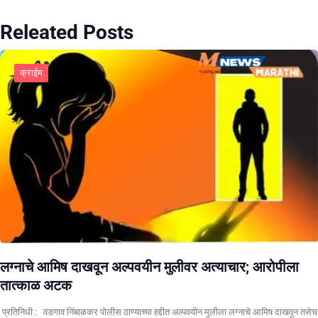
Releated Posts
क्राईम
लग्नाचे आमिष दाखवून अल्पवयीन मुलीवर अत्याचार; आरोपीला
तात्काळ अटक
प्रतिनिधी : वडगाव निंबाळकर पोलीस ठाण्याच्या हद्दीत अल्पवयीन मुलीला लग्नाचे आमिष दाखवून तसेच