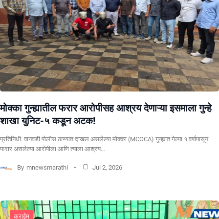
मोक्का गुन्ह्यातील फरार आरोपीसह आश्रय देणाऱ्या इसमाला गुन्हे
शाखा युनिट-५ कडून अटक!
प्रतिनिधी: वानवडी पोलीस ठाण्यात दाखल असलेल्या मोक्का (MCOCA) गुन्ह्यात गेल्या १ वर्षापासून
फरार असलेल्या आरोपीला आणि त्याला आश्रय…
By
mnewsmarathi
Jul 2, 2026
क्राईम