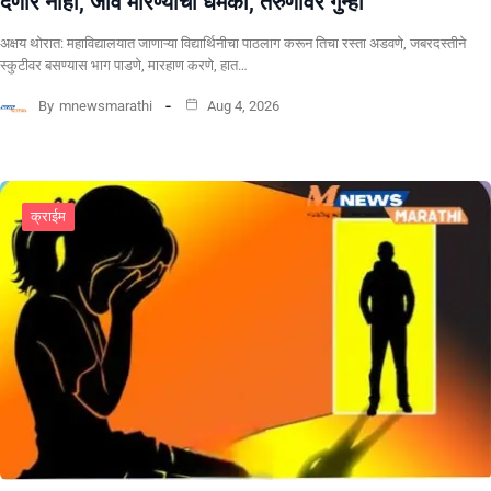
देणार नाही, जीवे मारण्याची धमकी, तरुणावर गुन्हा
अक्षय थोरात: महाविद्यालयात जाणाऱ्या विद्यार्थिनीचा पाठलाग करून तिचा रस्ता अडवणे, जबरदस्तीने
स्कुटीवर बसण्यास भाग पाडणे, मारहाण करणे, हात…
By
mnewsmarathi
Aug 4, 2026
क्राईम