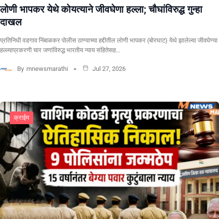
लोणी भापकर येथे कोयत्याने जीवघेणा हल्ला; चौघांविरुद्ध गुन्हा
दाखल
प्रतिनिधी वडगाव निंबाळकर पोलीस ठाण्याच्या हद्दीतील लोणी भापकर (बोरघाट) येथे झालेल्या जीवघेण्या
हल्ल्याप्रकरणी चार जणांविरुद्ध भारतीय न्याय संहितेसह…
By
mnewsmarathi
Jul 27, 2026
क्राईम