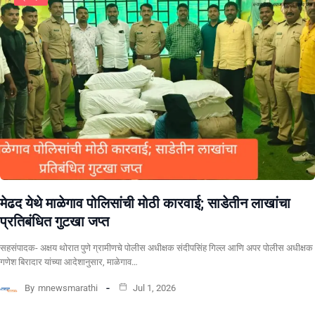
​मेढद येथे माळेगाव पोलिसांची मोठी कारवाई; साडेतीन लाखांचा
प्रतिबंधित गुटखा जप्त
सहसंपादक- अक्षय थोरात पुणे ग्रामीणचे पोलीस अधीक्षक संदीपसिंह गिल्ल आणि अपर पोलीस अधीक्षक
गणेश बिरादार यांच्या आदेशानुसार, माळेगाव…
By
mnewsmarathi
Jul 1, 2026