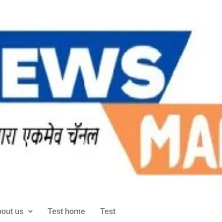
out us
Test home
Test