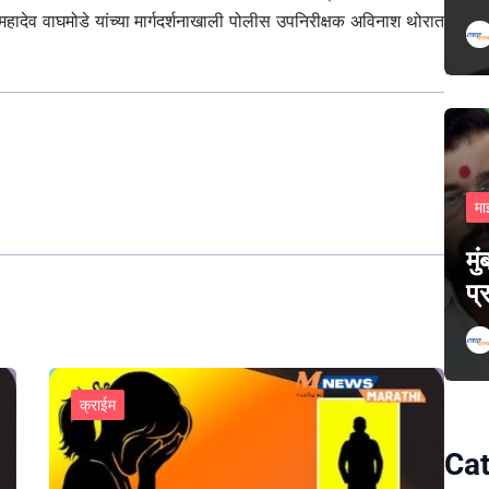
हादेव वाघमोडे यांच्या मार्गदर्शनाखाली पोलीस उपनिरीक्षक अविनाश थोरात
मा
मु
प्
क्राईम
Cat