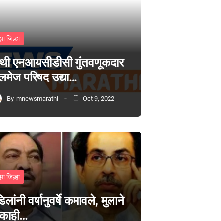
झा जिल्हा
थी एनआयसीडीसी गुंतवणूकदार
लमेज परिषद उद्या…
By
mnewsmarathi
Oct 9, 2022
झा जिल्हा
िलांनी वर्षानुवर्षे कमावले, मुलाने
 काही…