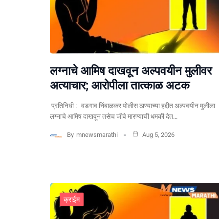
लग्नाचे आमिष दाखवून अल्पवयीन मुलीवर
अत्याचार; आरोपीला तात्काळ अटक
प्रतिनिधी : वडगाव निंबाळकर पोलीस ठाण्याच्या हद्दीत अल्पवयीन मुलीला
लग्नाचे आमिष दाखवून तसेच जीवे मारण्याची धमकी देत…
By
mnewsmarathi
Aug 5, 2026
क्राईम