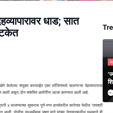
हव्यापारावर धाड; सात
Tre
अटकेत
मा
‘ज
शि
केलेल्या संयुक्त कारवाईत एका लॉजिंगमध्ये चालणाऱ्या देहव्यापाराचा
यात आली असून, दोन संशयित आरोपींना अटक करण्यात आली आहे.
ुपारी ४ वाजण्याच्या सुमारास पुणे-नगर हायवेवरील कारेगाव येथील ‘जयश्री
ात आली. पोलीस उपअधीक्षक भूषण माने यांच्या नेतृत्वाखालील पथकाने ही