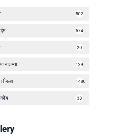
र
502
ाईम
574
ळ
20
्या बातम्या
129
ा जिल्हा
1480
जकीय
38
lery