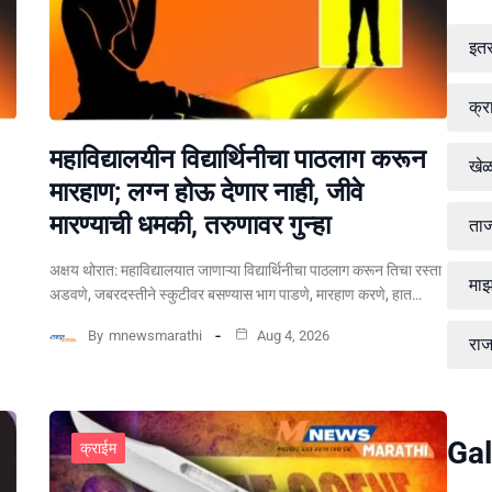
इत
क्र
महाविद्यालयीन विद्यार्थिनीचा पाठलाग करून
खे
मारहाण; लग्न होऊ देणार नाही, जीवे
मारण्याची धमकी, तरुणावर गुन्हा
ताज
अक्षय थोरात: महाविद्यालयात जाणाऱ्या विद्यार्थिनीचा पाठलाग करून तिचा रस्ता
माझ
अडवणे, जबरदस्तीने स्कुटीवर बसण्यास भाग पाडणे, मारहाण करणे, हात…
By
mnewsmarathi
Aug 4, 2026
रा
Gal
क्राईम