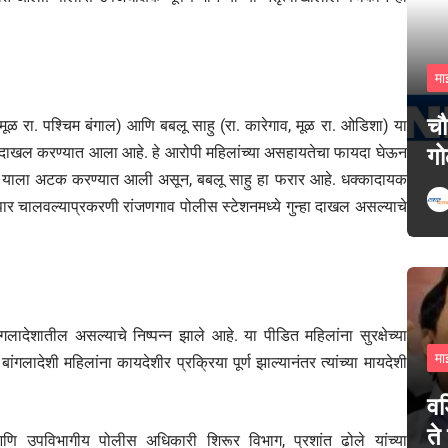
मा
चौ
ूळ रा. पश्चिम बंगाल) आणि बबलू साहु (रा. कारेगाव, मूळ रा. ओडिशा) या
गो
ुन्हा दाखल करण्यात आला आहे. हे आरोपी महिलांच्या असहायतेचा फायदा घेऊन
शेख याला अटक करण्यात आली असून, बबलू साहु हा फरार आहे. धक्कादायक
्यापार चालवल्याप्रकरणी रांजणगाव पोलीस स्टेशनमध्ये गुन्हा दाखल असल्याचे
ादेशातील असल्याचे निष्पन्न झाले आहे. या पीडित महिलांना सुरक्षेच्या
मा
गलादेशी महिलांना कायदेशीर प्रक्रिया पूर्ण झाल्यानंतर त्यांच्या मायदेशी
वड
ते
आणि उपविभागीय पोलीस अधिकारी शिरूर विभाग, प्रशांत ढोले यांच्या