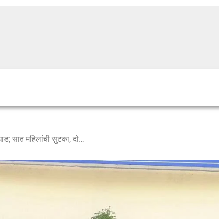
रांजणगाव MIDC मध्ये देहव्यापारावर धाड; सात महिलांची सुटका, दोन अटकेत