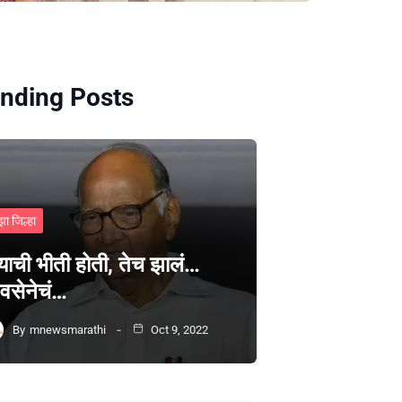
nding Posts
झा जिल्हा
्याची भीती होती, तेच झालं…
वसेनेचं…
By
mnewsmarathi
Oct 9, 2022