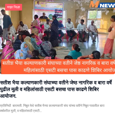
माझा जिल्हा
सतीश भैया कल्याणकारी संघाच्या वतीने जेष्ठ नागरिक व बारा वर्षे
पुढील मुली व महिलांसाठी एसटी बसचा पास काढणे शिबिर
आयोजन.
प्रतिनिधी बारामती. निंबुत येथे सतीश भैय्या कल्याणकारी संघ यांच्या वतीने निंबुत गावातील बारा
वर्षावरील मुली, व महिलांसाठी एसटी…