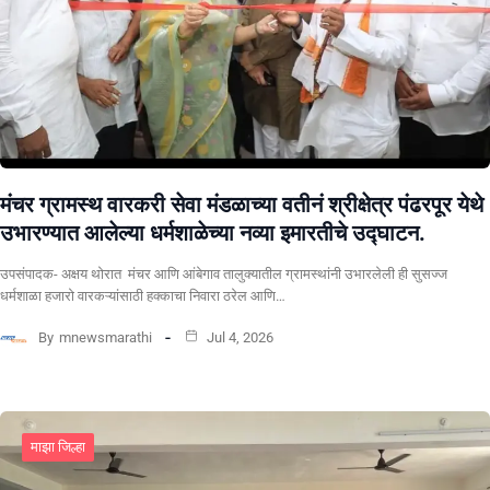
मंचर ग्रामस्थ वारकरी सेवा मंडळाच्या वतीनं श्रीक्षेत्र पंढरपूर येथे
उभारण्यात आलेल्या धर्मशाळेच्या नव्या इमारतीचे उद्घाटन.
उपसंपादक- अक्षय थोरात मंचर आणि आंबेगाव तालुक्यातील ग्रामस्थांनी उभारलेली ही सुसज्ज
धर्मशाळा हजारो वारकऱ्यांसाठी हक्काचा निवारा ठरेल आणि…
By
mnewsmarathi
Jul 4, 2026
माझा जिल्हा