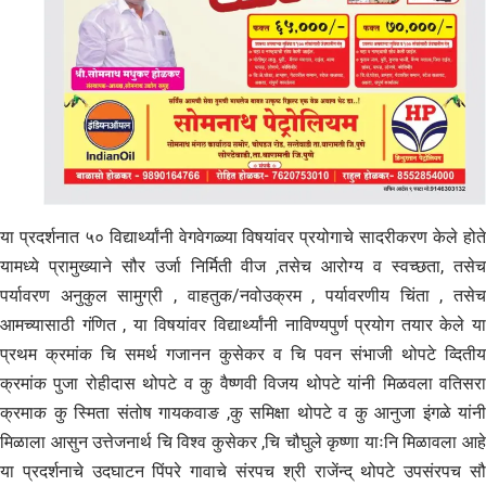
या प्रदर्शनात ५० विद्यार्थ्यांनी वेगवेगळ्या विषयांवर प्रयोगाचे सादरीकरण केले होते
यामध्ये प्रामुख्याने सौर उर्जा निर्मिती वीज ,तसेच आरोग्य व स्वच्छता, तसेच
पर्यावरण अनुकुल सामुग्री , वाहतुक/नवोउक्रम , पर्यावरणीय चिंता , तसेच
आमच्यासाठी गंणित , या विषयांवर विद्यार्थ्यांनी नाविण्यपुर्ण प्रयोग तयार केले या
प्रथम क्रमांक चि समर्थ गजानन कुसेकर व चि पवन संभाजी थोपटे व्दितीय
क्रमांक पुजा रोहीदास थोपटे व कु वैष्णवी विजय थोपटे यांनी मिळवला वतिसरा
क्रमाक कु स्मिता संतोष गायकवाङ ,कु समिक्षा थोपटे व कु आनुजा इंगळे यांनी
मिळाला आसुन उत्तेजनार्थ चि विश्व कुसेकर ,चि चौघुले कृष्णा याःनि मिळावला आहे
या प्रदर्शनाचे उदघाटन पिंपरे गावाचे संरपच श्री राजेंन्द् थोपटे उपसंरपच सौ