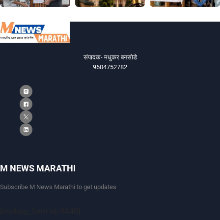
संपादक- मधुकर बनसोडे
9604752782
M NEWS MARATHI
Subscribe M News Marathi to get updates
[mc4wp_form id=9440]