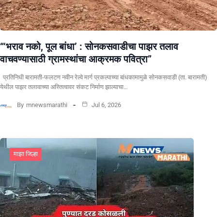
“‘भराव नको, पूल बांधा’ : सोनकसवाडीचा पाझर तलाव
वाचवण्यासाठी ग्रामस्थांचा आक्रमक पवित्रा”
प्रतिनिधी बारामती-फलटण नवीन रेल्वे मार्ग प्रकल्पाच्या बांधकामामुळे सोनकसवाडी (ता. बारामती)
येथील पाझर तलावाच्या अस्तित्वावर संकट निर्माण झाल्याचा…
By
mnewsmarathi
Jul 6, 2026
माझा जिल्हा