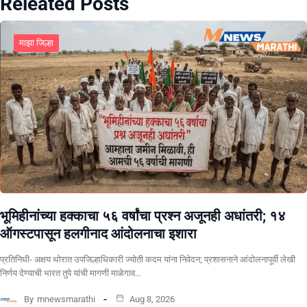
Releated Posts
माझा जिल्हा
भूमिहीनांच्या हक्काचा ५६ वर्षांचा प्रश्न अजूनही अधांतरी; १४
ऑगस्टपासून हलगीनाद आंदोलनाचा इशारा
प्रतिनिधी- अक्षय थोरात उपजिल्हाधिकारी ज्योती कदम यांना निवेदन; प्रशासनाने आंदोलनापूर्वी लेखी
निर्णय देण्याची भारत तुपे यांची मागणी माळेगाव…
By
mnewsmarathi
Aug 8, 2026