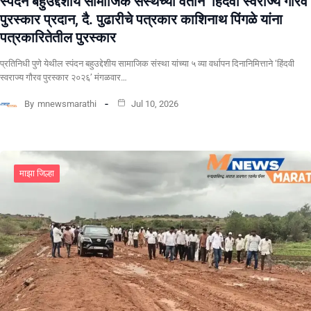
स्पंदन बहुउद्देशीय सामाजिक संस्थेच्या वतीने ‘हिंदवी स्वराज्य गौरव
पुरस्कार प्रदान, दै. पुढारीचे पत्रकार काशिनाथ पिंगळे यांना
पत्रकारितेतील पुरस्कार
प्रतिनिधी पुणे येथील स्पंदन बहुउद्देशीय सामाजिक संस्था यांच्या ५ व्या वर्धापन दिनानिमित्ताने ‘हिंदवी
स्वराज्य गौरव पुरस्कार २०२६’ मंगळवार…
By
mnewsmarathi
Jul 10, 2026
माझा जिल्हा