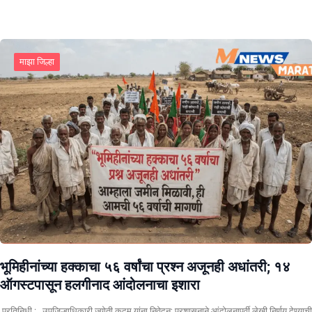
माझा जिल्हा
भूमिहीनांच्या हक्काचा ५६ वर्षांचा प्रश्न अजूनही अधांतरी; १४
ऑगस्टपासून हलगीनाद आंदोलनाचा इशारा
प्रतिनिधी : उपजिल्हाधिकारी ज्योती कदम यांना निवेदन; प्रशासनाने आंदोलनापूर्वी लेखी निर्णय देण्याची