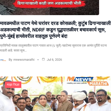
मावळमधील पाटण येथे घरांवर दरड कोसळली; कुटुंब ढिगाऱ्याखाली
अडकल्याची भीती, NDRF कडून युद्धपातळीवर बचावकार्य सुरू,
पुणे-मुंबई हायवेवरील वाहतूक पूर्णपणे बंद!
​प्रतिनिधी मावळ तालुक्यातील पाटण गावात आज (६ जुलै) पहाटेच्या सुमारास एक अत्यंत दुर्दैवी घटना
घडली आहे. सतत सुरू…
By
mnewsmarathi
Jul 6, 2026
माझा जिल्हा