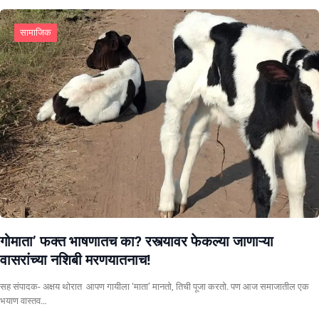
सामाजिक
गोमाता’ फक्त भाषणातच का? रस्त्यावर फेकल्या जाणाऱ्या
वासरांच्या नशिबी मरणयातनाच!
सह संपादक- अक्षय थोरात ​ ​आपण गायीला ‘माता’ मानतो, तिची पूजा करतो. पण आज समाजातील एक
भयाण वास्तव…