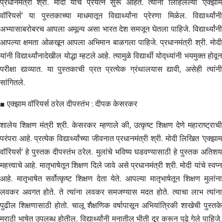
प्रधानमंत्री श्री. मोदी यांचे प्रयत्न सुरू आहेत. त्यांनी लिहिलेल्या ‘एक्झाम
वॉरियर्स’ या पुस्तकाच्या माधमातून विद्यार्थ्यांना प्रेरणा मिळेल. विद्यार्थ्यांनी
अभ्यासाबरोबरच आपला अमूल्य असा भारत देश समजून घेतला पाहिजे. विद्यार्थ्यांनी
आपल्या क्षमता ओळखून आपला अभिमान बाळगला पाहिजे. प्रधानमंत्री श्री. मोदी
यांनी विद्यार्थ्यांनादेखील योद्धा म्हटले आहे. त्यामुळे विद्यार्थी योद्ध्यांनी भयमुक्त होवून
परीक्षा द्याव्यात. या पुस्तकाची प्रत प्रत्येक ग्रंथालयास द्यावी, असेही त्यांनी
सांगितले.
■ एक्झाम वॉरियर्स ठरेल दीपस्तंभ : दीपक केसरकर
शालेय शिक्षण मंत्री श्री. केसरकर म्हणाले की, उत्कृष्ट शिक्षण देणे महाराष्ट्राची
परंपरा आहे. प्रत्येक विद्यार्थ्यांच्या जीवनात प्रधानमंत्री श्री. मोदी लिखित ‘एक्झाम
वॉरियर्स’ हे पुस्तक दीपस्तंभ ठरेल. मुलांचे भविष्य घडवण्यासाठी हे पुस्तक अतिशय
महत्त्वाचे आहे. मातृभाषेतून शिक्षण दिले जावे असे प्रधानमंत्री श्री. मोदी यांचे स्वप्न
आहे. मातृभाषेत सर्वोत्कृष्ट शिक्षण देता येते. आपल्या मातृभाषेतून शिक्षण मुलांना
लवकर अवगत होते. ते त्यांना लवकर समजण्यास मदत होते. त्याचा लाभ त्यांना
पुढील शिक्षणासाठी होतो. चालू शैक्षणिक वर्षापासून अभियांत्रिकी शाखेची पुस्तके
मराठी भाषेत उपलब्ध होतील. विद्यार्थ्यांनी मनातील भीती दूर करून पुढे गेले पाहिजे.