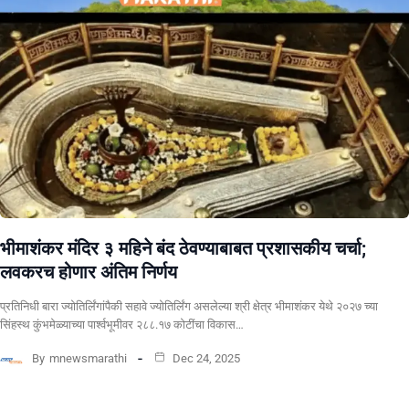
भीमाशंकर मंदिर ३ महिने बंद ठेवण्याबाबत प्रशासकीय चर्चा;
लवकरच होणार अंतिम निर्णय
प्रतिनिधी बारा ज्योतिर्लिंगांपैकी सहावे ज्योतिर्लिंग असलेल्या श्री क्षेत्र भीमाशंकर येथे २०२७ च्या
सिंहस्थ कुंभमेळ्याच्या पार्श्वभूमीवर २८८.१७ कोटींचा विकास…
By
mnewsmarathi
Dec 24, 2025