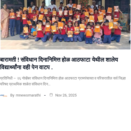
बारामती ! संविधान दिनानिमित्त होळ आठफाटा येथील शालेय
विद्यार्थ्यांना वही पेन वाटप .
प्रतिनिधी – २६ नोव्हेंबर संविधान दिनानिमित्त होळ आठफाटा ग्रामपंचायत व परिसरातील सर्व जिल्हा
परिषद प्राथमिक शाळेत संविधान दिन…
By
mnewsmarathi
Nov 26, 2025