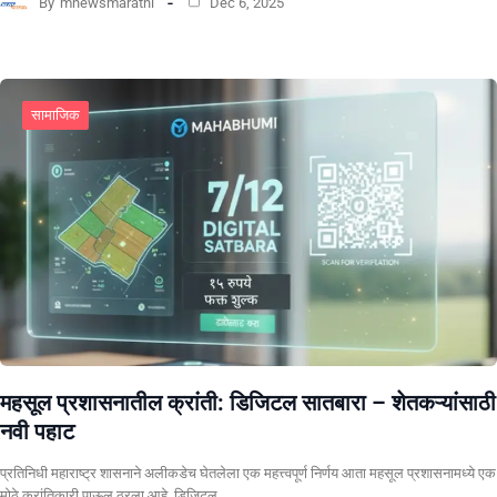
By
mnewsmarathi
Dec 6, 2025
सामाजिक
महसूल प्रशासनातील क्रांती: डिजिटल सातबारा – शेतकऱ्यांसाठी
नवी पहाट
प्रतिनिधी ​महाराष्ट्र शासनाने अलीकडेच घेतलेला एक महत्त्वपूर्ण निर्णय आता महसूल प्रशासनामध्ये एक
मोठे क्रांतिकारी पाऊल ठरला आहे. डिजिटल…