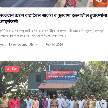
रक्तदान करुन वाढदिवस साजरा व पुलवामा हल्ल्यातील हुतात्म्यांना
आदरांजली
कोरोना काळात व जम्मु-काश्मिर येथे आयोजित सिंदूर महारक्तदान शिबिरात आरोग्यदुत श्री.कृष्णमुर्ती
जगताप यांचा सक्रिय सहभाग बारामती – वैद्यकिय,सामाजिक,…
By
mnewsmarathi
Feb 14, 2026
सामाजिक