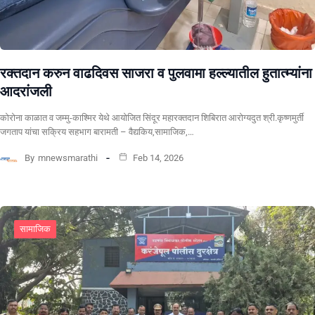
रक्तदान करुन वाढदिवस साजरा व पुलवामा हल्ल्यातील हुतात्म्यांना
आदरांजली
कोरोना काळात व जम्मु-काश्मिर येथे आयोजित सिंदूर महारक्तदान शिबिरात आरोग्यदुत श्री.कृष्णमुर्ती
जगताप यांचा सक्रिय सहभाग बारामती – वैद्यकिय,सामाजिक,…
By
mnewsmarathi
Feb 14, 2026
सामाजिक