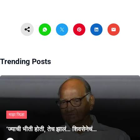
Trending Posts
माझा जिल्हा
‘ज्याची भीती होती, तेच झालं… शिवसेनेचं…