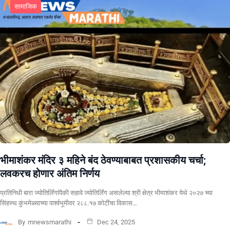
सामाजिक
भीमाशंकर मंदिर ३ महिने बंद ठेवण्याबाबत प्रशासकीय चर्चा;
लवकरच होणार अंतिम निर्णय
प्रतिनिधी बारा ज्योतिर्लिंगांपैकी सहावे ज्योतिर्लिंग असलेल्या श्री क्षेत्र भीमाशंकर येथे २०२७ च्या
सिंहस्थ कुंभमेळ्याच्या पार्श्वभूमीवर २८८.१७ कोटींचा विकास…
By
mnewsmarathi
Dec 24, 2025