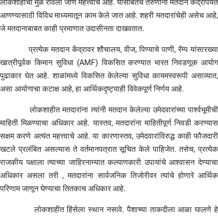
लोकशाहीची मुळे रोवली जाणे महत्त्वाचे आहे. यासोबतच तरुणांना मतदान केंद्रापर्यंत
आणण्यासाठी विविध माध्यमातून काम केले जात आहे. शहरी मतदारांचेही असेच आहे,
जे मतदानाबाबत काही प्रमाणात उदासीनता दाखवतात.
प्रत्येक मतदान केंद्रावर शौचालय, वीज, पिण्याचे पाणी, रॅम्प यांसारख्या
खात्रीपूर्वक किमान सुविधा (AMF) विकसित करण्यात भारत निवडणूक आयोग
पुढाकार घेत आहे. शाळांमध्ये विकसित केलेल्या सुविधा कायमस्वरूपी असाव्यात,
असा आयोगाचा कटाक्ष आहे, हा आर्थिकदृष्ट्याही विवेकपूर्ण निर्णय आहे.
लोकशाहीत मतदारांना त्यांनी मतदान केलेल्या उमेदवारांच्या पार्श्‍वभूमीची
माहिती मिळण्याचा अधिकार आहे. यास्तव, मतदारांना माहितीपूर्ण निवडी करण्यास
सक्षम करणे अत्यंत महत्त्वाचे आहे. या कारणास्तव, उमेदवारांविरुद्ध काही फौजदारी
खटले प्रलंबित असल्यास ते वर्तमानपत्रात सूचित केले पाहिजेत. तसेच, प्रत्येक
राजकीय पक्षाला त्याच्या जाहिरनाम्यात कल्याणकारी उपायांचे आश्वासन देण्याचा
अधिकार असला तरी , मतदारांना सार्वजनिक तिजोरीवर त्यांचे होणारे आर्थिक
परिणाम जाणून घेण्याचा तितकाच अधिकार आहे.
लोकशाहीत हिंसेला स्थान नसावे. पैशाच्या ताकदीला आळा घालणे हे