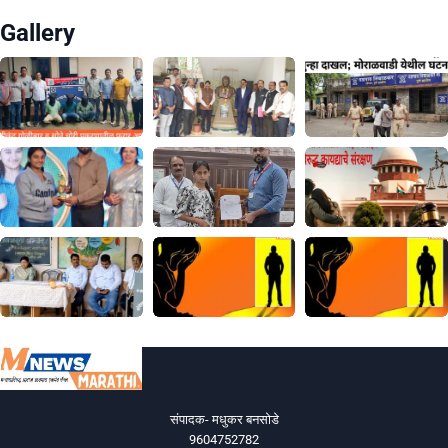
Gallery
संपादक- मधुकर बनसोडे
9604752782