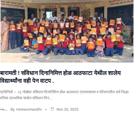
बारामती ! संविधान दिनानिमित्त होळ आठफाटा येथील शालेय
विद्यार्थ्यांना वही पेन वाटप .
प्रतिनिधी – २६ नोव्हेंबर संविधान दिनानिमित्त होळ आठफाटा ग्रामपंचायत व परिसरातील सर्व जिल्हा
परिषद प्राथमिक शाळेत संविधान दिन…
By
mnewsmarathi
Nov 26, 2025