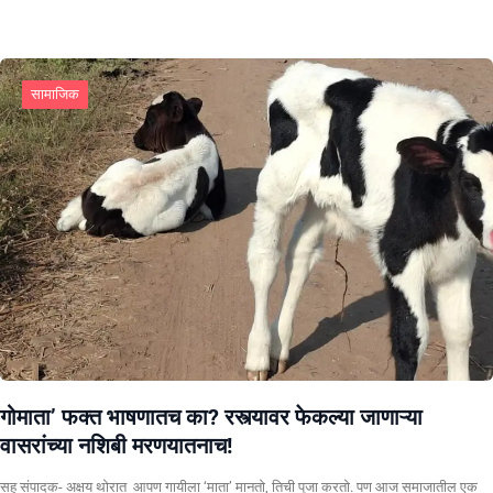
सामाजिक
गोमाता’ फक्त भाषणातच का? रस्त्यावर फेकल्या जाणाऱ्या
वासरांच्या नशिबी मरणयातनाच!
सह संपादक- अक्षय थोरात ​ ​आपण गायीला ‘माता’ मानतो, तिची पूजा करतो. पण आज समाजातील एक