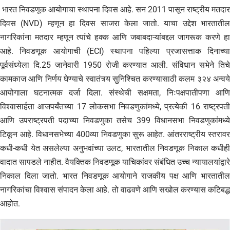
भारत निवडणूक आयोगाचा स्थापना दिवस आहे. सन 2011 पासून राष्ट्रीय मतदार
दिवस (NVD) म्हणून हा दिवस साजरा केला जातो. याचा उद्देश भारतातील
नागरिकांना मतदार म्हणून त्यांचे हक्क आणि जबाबदाऱ्यांबद्दल जागरूक करणे हा
आहे. निवडणूक आयोगाची (ECI) स्थापना पहिल्या प्रजासत्ताक दिनाच्या
पूर्वसंध्येला दि.25 जानेवारी 1950 रोजी करण्यात आली. संविधान सभेने तिचे
कामकाज आणि निर्णय घेण्याचे स्वातंत्र्य सुनिश्चित करण्यासाठी कलम ३२४ अन्वये
आयोगाला घटनात्मक दर्जा दिला. संस्थेची सक्षमता, निःपक्षपातीपणा आणि
विश्वासार्हता आजपर्यंतच्या 17 लोकसभा निवडणुकांमध्ये, प्रत्येकी 16 राष्ट्रपती
आणि उपराष्ट्रपती पदाच्या निवडणुका तसेच 399 विधानसभा निवडणुकांमध्ये
टिकून आहे. विधानसभेच्या 400व्या निवडणुका सुरू आहेत. आंतरराष्‍ट्रीय स्तरावर
कधी-कधी येत असलेल्या अनुभवांच्‍या उलट, भारतातील निवडणूक निकाल कधीही
वादात सापडले नाहीत. वैयक्तिक निवडणूक याचिकांवर संबंधित उच्च न्यायालयांद्वारे
निकाल दिला जातो. भारत निवडणूक आयोगाने राजकीय पक्ष आणि भारतातील
नागरिकांचा विश्वास संपादन केला आहे. तो वाढवणे आणि सखोल करण्यास कटिबद्ध
आहोत.