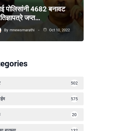
ंबई पोलिसांनी 4682 बनावट
रतिज्ञापत्रे जप्त…
By
mnewsmarathi
Oct 10, 2022
egories
र
502
ाईम
575
ळ
20
्या बातम्या
132