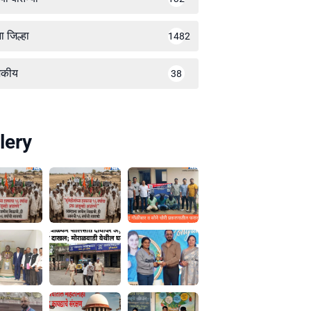
ा जिल्हा
1482
जकीय
38
lery