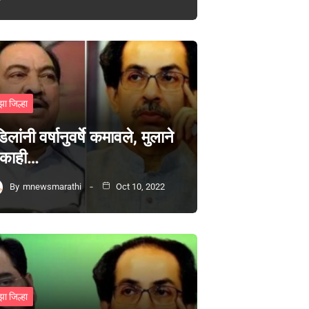
झा जिल्हा
िलांनी वर्षानुवर्षे कमावले, मुलाने
 काही…
By
mnewsmarathi
Oct 10, 2022
झा जिल्हा