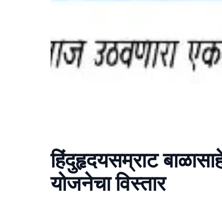
हिंदुहृदयसम्राट बाळास
योजनेचा विस्तार