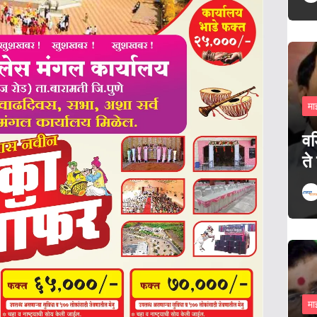
मा
वड
ते
मा