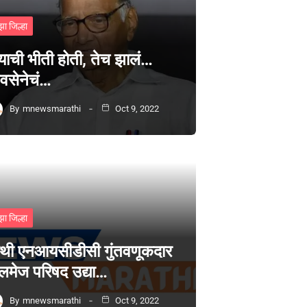
झा जिल्हा
्याची भीती होती, तेच झालं…
वसेनेचं…
By
mnewsmarathi
Oct 9, 2022
झा जिल्हा
थी एनआयसीडीसी गुंतवणूकदार
लमेज परिषद उद्या…
By
mnewsmarathi
Oct 9, 2022