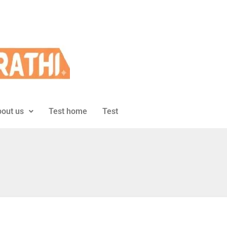
out us
Test home
Test