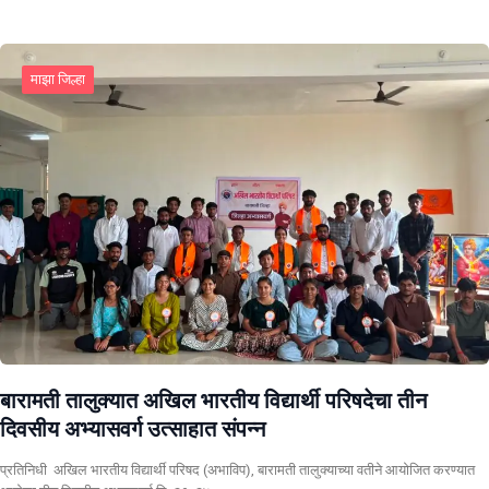
माझा जिल्हा
बारामती तालुक्यात अखिल भारतीय विद्यार्थी परिषदेचा तीन
दिवसीय अभ्यासवर्ग उत्साहात संपन्न
प्रतिनिधी अखिल भारतीय विद्यार्थी परिषद (अभाविप), बारामती तालुक्याच्या वतीने आयोजित करण्यात