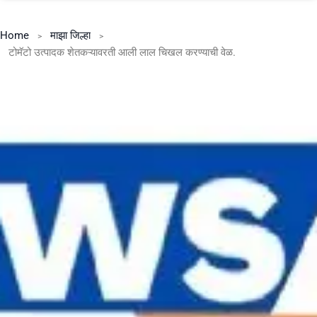
Home
माझा जिल्हा
टोमॅटो उत्पादक शेतकऱ्यावरती आली लाल चिखल करण्याची वेळ.