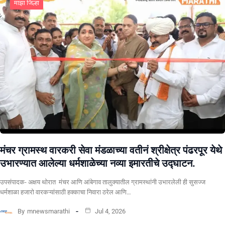
माझा जिल्हा
मंचर ग्रामस्थ वारकरी सेवा मंडळाच्या वतीनं श्रीक्षेत्र पंढरपूर येथे
उभारण्यात आलेल्या धर्मशाळेच्या नव्या इमारतीचे उद्घाटन.
उपसंपादक- अक्षय थोरात मंचर आणि आंबेगाव तालुक्यातील ग्रामस्थांनी उभारलेली ही सुसज्ज
धर्मशाळा हजारो वारकऱ्यांसाठी हक्काचा निवारा ठरेल आणि…
By
mnewsmarathi
Jul 4, 2026