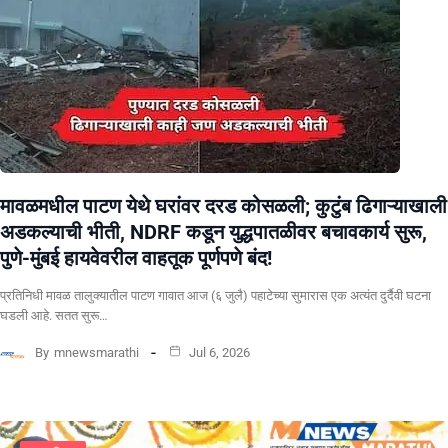
मावळमधील पाटण येथे घरांवर दरड कोसळली; कुटुंब ढिगाऱ्याखाली
अडकल्याची भीती, NDRF कडून युद्धपातळीवर बचावकार्य सुरू,
पुणे-मुंबई हायवेवरील वाहतूक पूर्णपणे बंद!
​प्रतिनिधी मावळ तालुक्यातील पाटण गावात आज (६ जुलै) पहाटेच्या सुमारास एक अत्यंत दुर्दैवी घटना
घडली आहे. सतत सुरू…
By
mnewsmarathi
Jul 6, 2026