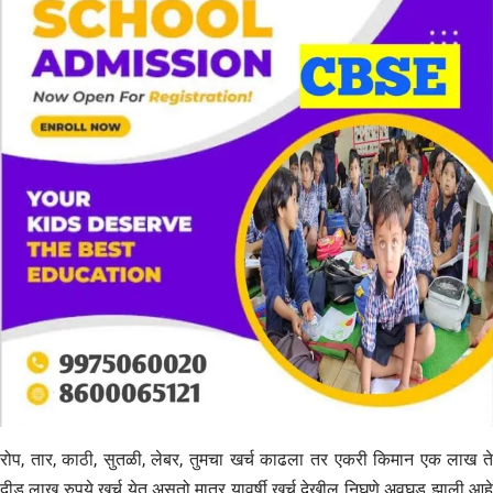
रोप, तार, काठी, सुतळी, लेबर, तुमचा खर्च काढला तर एकरी किमान एक लाख ते
दीड लाख रुपये खर्च येत असतो मात्र यावर्षी खर्च देखील निघणे अवघड झाली आहे