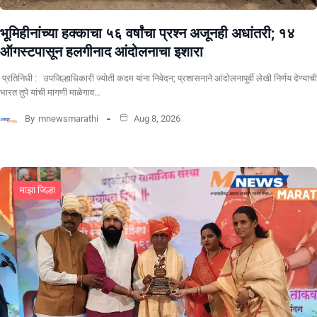
भूमिहीनांच्या हक्काचा ५६ वर्षांचा प्रश्न अजूनही अधांतरी; १४
ऑगस्टपासून हलगीनाद आंदोलनाचा इशारा
प्रतिनिधी : उपजिल्हाधिकारी ज्योती कदम यांना निवेदन; प्रशासनाने आंदोलनापूर्वी लेखी निर्णय देण्याची
भारत तुपे यांची मागणी माळेगाव…
By
mnewsmarathi
Aug 8, 2026
माझा जिल्हा