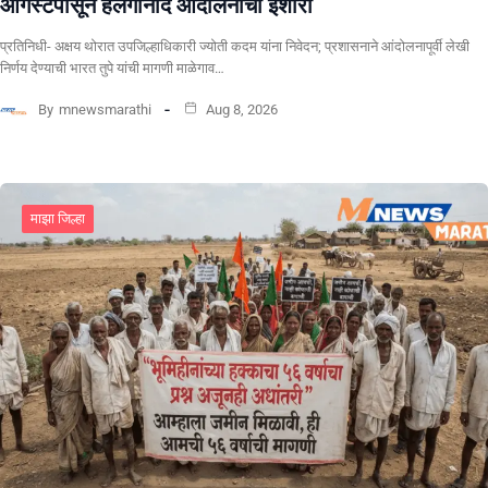
ऑगस्टपासून हलगीनाद आंदोलनाचा इशारा
प्रतिनिधी- अक्षय थोरात उपजिल्हाधिकारी ज्योती कदम यांना निवेदन; प्रशासनाने आंदोलनापूर्वी लेखी
निर्णय देण्याची भारत तुपे यांची मागणी माळेगाव…
By
mnewsmarathi
Aug 8, 2026
माझा जिल्हा