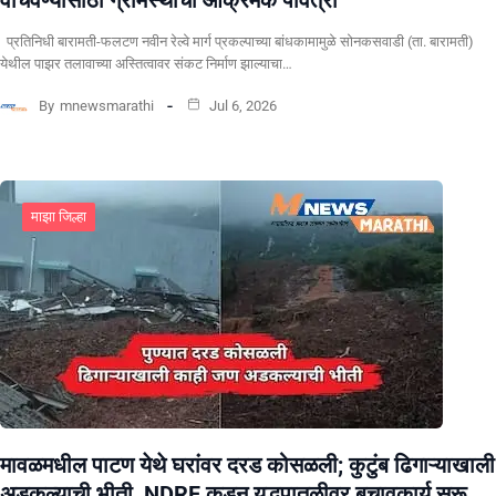
वाचवण्यासाठी ग्रामस्थांचा आक्रमक पवित्रा”
प्रतिनिधी बारामती-फलटण नवीन रेल्वे मार्ग प्रकल्पाच्या बांधकामामुळे सोनकसवाडी (ता. बारामती)
येथील पाझर तलावाच्या अस्तित्वावर संकट निर्माण झाल्याचा…
By
mnewsmarathi
Jul 6, 2026
माझा जिल्हा
मावळमधील पाटण येथे घरांवर दरड कोसळली; कुटुंब ढिगाऱ्याखाली
अडकल्याची भीती, NDRF कडून युद्धपातळीवर बचावकार्य सुरू,