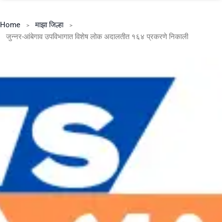
Home
माझा जिल्हा
जुन्नर-आंबेगाव उपविभागात विशेष लोक अदालतीत १६४ प्रकरणे निकाली