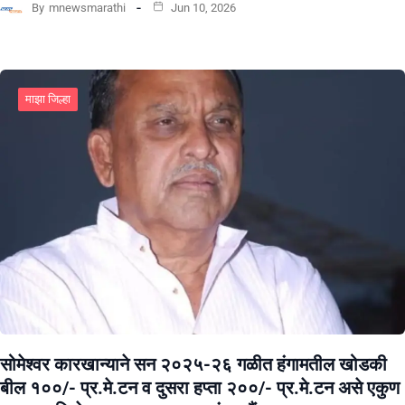
By
mnewsmarathi
Jun 10, 2026
माझा जिल्हा
सोमेश्वर कारखान्याने सन २०२५-२६ गळीत हंगामतील खोडकी
बील १००/- प्र.मे.टन व दुसरा हप्ता २००/- प्र.मे.टन असे एकुण