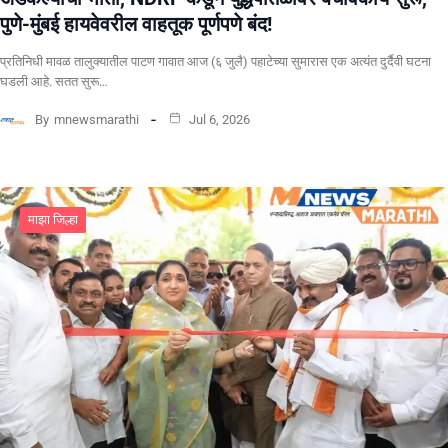
पुणे-मुंबई हायवेवरील वाहतूक पूर्णपणे बंद!
​प्रतिनिधी मावळ तालुक्यातील पाटण गावात आज (६ जुलै) पहाटेच्या सुमारास एक अत्यंत दुर्दैवी घटना
घडली आहे. सतत सुरू…
By
mnewsmarathi
Jul 6, 2026
माझा जिल्हा