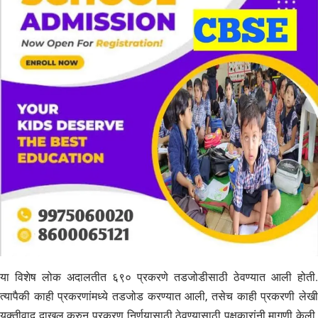
या विशेष लोक अदालतीत ६९० प्रकरणे तडजोडीसाठी ठेवण्यात आली होती.
त्यापैकी काही प्रकरणांमध्ये तडजोड करण्यात आली, तसेच काही प्रकरणी लेखी
युक्तीवाद दाखल करुन प्रकरण निर्णयासाठी ठेवण्यासाठी पक्षकारांनी मागणी केली.