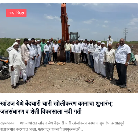
माझा जिल्हा
खांडज येथे बेंदचारी चारी खोलीकरण कामाचा शुभारंभ;
जलसंधारण व शेती विकासाला नवी गती
सहसंपादक – अक्षय थोरात खांडज येथे बेंदचारी चारी खोलीकरण कामाचा शुभारंभ उत्साहपूर्ण
वातावरणात करण्यात आला. महाराष्ट्र राज्याचे उपमुख्यमंत्री…