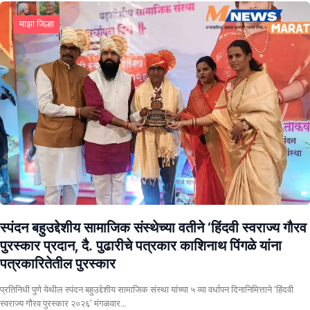
माझा जिल्हा
स्पंदन बहुउद्देशीय सामाजिक संस्थेच्या वतीने ‘हिंदवी स्वराज्य गौरव
पुरस्कार प्रदान, दै. पुढारीचे पत्रकार काशिनाथ पिंगळे यांना
पत्रकारितेतील पुरस्कार
प्रतिनिधी पुणे येथील स्पंदन बहुउद्देशीय सामाजिक संस्था यांच्या ५ व्या वर्धापन दिनानिमित्ताने ‘हिंदवी
स्वराज्य गौरव पुरस्कार २०२६’ मंगळवार…