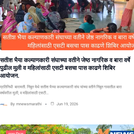
सतीश भैया कल्याणकारी संघाच्या वतीने जेष्ठ नागरिक व बारा वर्षे
पुढील मुली व महिलांसाठी एसटी बसचा पास काढणे शिबिर
आयोजन.
प्रतिनिधी बारामती. निंबुत येथे सतीश भैय्या कल्याणकारी संघ यांच्या वतीने निंबुत गावातील बारा
वर्षावरील मुली, व महिलांसाठी एसटी…
By
mnewsmarathi
Jun 19, 2026