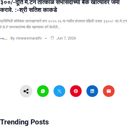
३००/-दूति मे.टन तात्काळ सभासदांच्या बैंक खात्यावर जमा
करावे. :-श्री सतिश काकडे
प्रतिनिधी सोमेश्वर कारखान्याने सन २०२५-२६ या गळीत हंगामात पहिली उचल ३३००/- प्र.मे.टन
F.R.P सभासदांच्या बँक खात्यावर वर्ग केलेले…
By
mnewsmarathi
Jun 7, 2026
Trending Posts