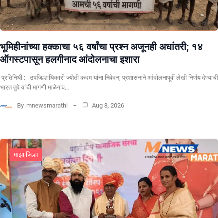
भूमिहीनांच्या हक्काचा ५६ वर्षांचा प्रश्न अजूनही अधांतरी; १४
ऑगस्टपासून हलगीनाद आंदोलनाचा इशारा
प्रतिनिधी : उपजिल्हाधिकारी ज्योती कदम यांना निवेदन; प्रशासनाने आंदोलनापूर्वी लेखी निर्णय देण्याची
भारत तुपे यांची मागणी माळेगाव…
By
mnewsmarathi
Aug 8, 2026
माझा जिल्हा