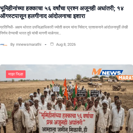
भूमिहीनांच्या हक्काचा ५६ वर्षांचा प्रश्न अजूनही अधांतरी; १४
ऑगस्टपासून हलगीनाद आंदोलनाचा इशारा
प्रतिनिधी- अक्षय थोरात उपजिल्हाधिकारी ज्योती कदम यांना निवेदन; प्रशासनाने आंदोलनापूर्वी लेखी
निर्णय देण्याची भारत तुपे यांची मागणी माळेगाव…
By
mnewsmarathi
Aug 8, 2026
माझा जिल्हा