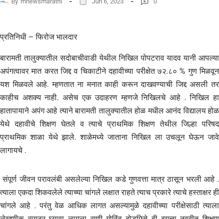
By
mnewsmarathi
Jun 6, 2023
0
प्रतिनिधी – फिरोज भालदार
बारामती तालुक्यातील सदोबाचीवाडी येथील निखिल पोपटराव यादव यानी आपल्या
अपंगत्वावर मात करत जिद्द व चिकाटीने दहावीच्या परीक्षेत ७२.८० % गुण मिळवून
यश मिळवले आहे. म्हणतात ना मनात काही करून दाखवण्याची जिद्द असली तर
काहीच अशक्य नाही. असेच एक उदाहरण म्हणजे निखिलचे आहे . निखिल हा
हातापायाने अपंग आहे त्याने बारामती तालुक्यातील होळ मधील आनंद विद्यालय होळ
येथे दहावीचे शिक्षण घेतले व त्याचे प्राथमिक शिक्षण तेथील जिल्हा परिषद
प्राथमिक शाळा येथे झाले. शाळेमध्ये जाताना निखिल ला उचलून घेऊन जावे
लागायचे .
संपूर्ण जीवन परावलंबी असलेल्या निखिल कडे गुणवत्ता मात्र ठासून भरली आहे .
त्याला एकदा शिकवलेले त्याच्या चांगले लक्षात राहते त्याच प्रकारे त्याचे हस्ताक्षर ही
चांगले आहे . परंतु वेळ आधिक लागत असल्यामुळे दहावीच्या परीक्षेसाठी त्याला
लेखणीक रायटर घ्यावा लागला राणी गोविंद दोडमिसे ही इयत्ता नववीत शिक्षण