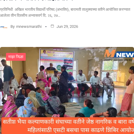
प्रतिनिधी अखिल भारतीय विद्यार्थी परिषद (अभाविप), बारामती तालुक्याच्या वतीने आयोजित करण्यात
आलेला तीन दिवसीय अभ्यासवर्ग दि. २६, २७…
By
mnewsmarathi
Jun 29, 2026
माझा जिल्हा