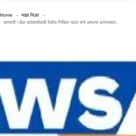
Home
माझा जिल्हा
बारामती ! होळ सदोबाचीवाडी येथील निखिल यादव याने आपल्या अपंगत्वावर मात करत दहावीत मिळवले ७२ टक्के गुण