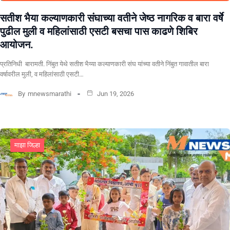
सतीश भैया कल्याणकारी संघाच्या वतीने जेष्ठ नागरिक व बारा वर्षे
पुढील मुली व महिलांसाठी एसटी बसचा पास काढणे शिबिर
आयोजन.
प्रतिनिधी बारामती. निंबुत येथे सतीश भैय्या कल्याणकारी संघ यांच्या वतीने निंबुत गावातील बारा
वर्षावरील मुली, व महिलांसाठी एसटी…
By
mnewsmarathi
Jun 19, 2026
माझा जिल्हा