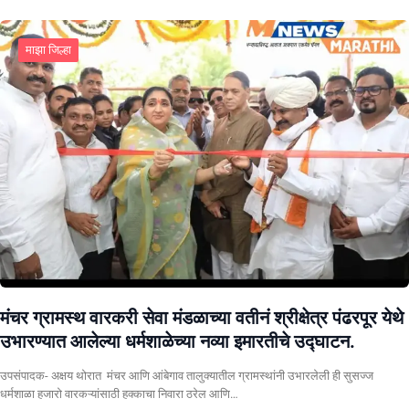
माझा जिल्हा
मंचर ग्रामस्थ वारकरी सेवा मंडळाच्या वतीनं श्रीक्षेत्र पंढरपूर येथे
उभारण्यात आलेल्या धर्मशाळेच्या नव्या इमारतीचे उद्घाटन.
उपसंपादक- अक्षय थोरात मंचर आणि आंबेगाव तालुक्यातील ग्रामस्थांनी उभारलेली ही सुसज्ज
धर्मशाळा हजारो वारकऱ्यांसाठी हक्काचा निवारा ठरेल आणि…