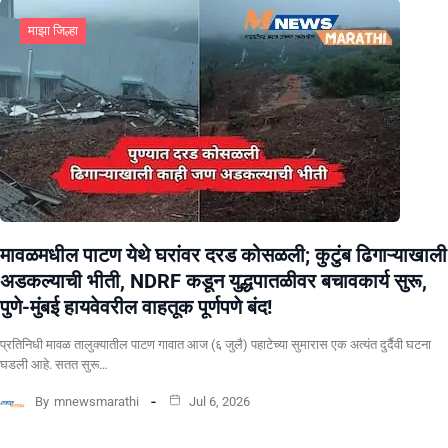
माझा जिल्हा
मावळमधील पाटण येथे घरांवर दरड कोसळली; कुटुंब ढिगाऱ्याखाली
अडकल्याची भीती, NDRF कडून युद्धपातळीवर बचावकार्य सुरू,
पुणे-मुंबई हायवेवरील वाहतूक पूर्णपणे बंद!
​प्रतिनिधी मावळ तालुक्यातील पाटण गावात आज (६ जुलै) पहाटेच्या सुमारास एक अत्यंत दुर्दैवी घटना
घडली आहे. सतत सुरू…
By
mnewsmarathi
Jul 6, 2026