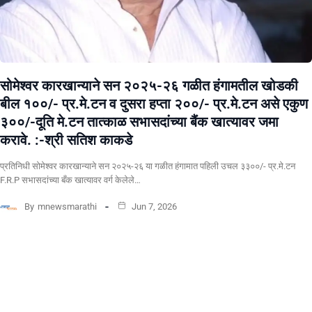
सोमेश्वर कारखान्याने सन २०२५-२६ गळीत हंगामतील खोडकी
बील १००/- प्र.मे.टन व दुसरा हप्ता २००/- प्र.मे.टन असे एकुण
३००/-दूति मे.टन तात्काळ सभासदांच्या बैंक खात्यावर जमा
करावे. :-श्री सतिश काकडे
प्रतिनिधी सोमेश्वर कारखान्याने सन २०२५-२६ या गळीत हंगामात पहिली उचल ३३००/- प्र.मे.टन
F.R.P सभासदांच्या बँक खात्यावर वर्ग केलेले…
By
mnewsmarathi
Jun 7, 2026