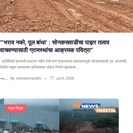
“‘भराव नको, पूल बांधा’ : सोनकसवाडीचा पाझर तलाव
वाचवण्यासाठी ग्रामस्थांचा आक्रमक पवित्रा”
प्रतिनिधी बारामती-फलटण नवीन रेल्वे मार्ग प्रकल्पाच्या बांधकामामुळे सोनकसवाडी (ता. बारामती)
येथील पाझर तलावाच्या अस्तित्वावर संकट निर्माण झाल्याचा…
By
mnewsmarathi
Jul 6, 2026
माझा जिल्हा