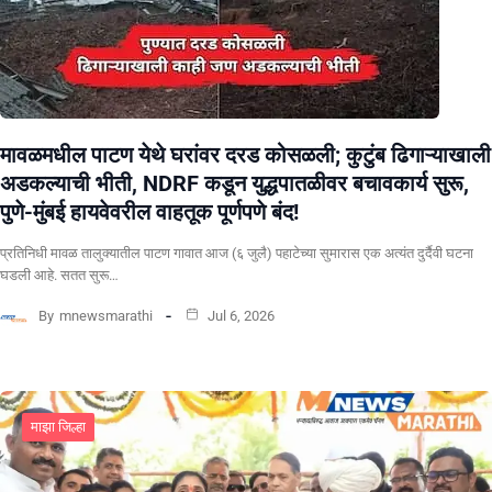
मावळमधील पाटण येथे घरांवर दरड कोसळली; कुटुंब ढिगाऱ्याखाली
अडकल्याची भीती, NDRF कडून युद्धपातळीवर बचावकार्य सुरू,
पुणे-मुंबई हायवेवरील वाहतूक पूर्णपणे बंद!
​प्रतिनिधी मावळ तालुक्यातील पाटण गावात आज (६ जुलै) पहाटेच्या सुमारास एक अत्यंत दुर्दैवी घटना
घडली आहे. सतत सुरू…
By
mnewsmarathi
Jul 6, 2026
माझा जिल्हा