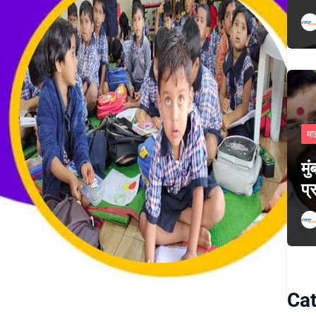
मा
मु
प्
Cat