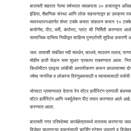
बारामती शहरात गेल्या वर्षभरात जवळपास २० हजाराहून अधिक 
इंडिया, शैक्षणिक संस्था आणि लोक सहभागातून हा उपक्रम 
व्यवस्थापनअंतर्गत शंभर टक्के कचरा संकलन करून ९० टक्के 
बायोगॅस, पीट, वर्मी, कंपोस्ट, प्लांट ची निर्मिती करण्या
सामाजिक दायित्व निधीतून साहित्य पुनर्प्राप्ती सुविधा उभारणी
जल: तत्वाशी संबंधित नदी संवर्धन, कालवे, साठवण तलाव, पाण्याच
मोहीम हाती घेऊन भव्य सुधार प्रकल्प राबवण्यात आला. नि
किलोमीटर एवढ्या लांबीची अस्तरीकरण करून कालव्याच्या दोन
ज्येष्ठ नागरिक व लोकांना विरंगुळ्यासाठी व व्यायामासाठी पर्या
भोगवटा प्रमाणपत्र देताना रेन वॉटर हार्वेस्टिंग प्रणाली ब
वॉटर हार्वेस्टिंग आणि पर्क्युलेशन पीट तयार करण्यात आले आहे. प्र
करण्यात आला.
बारामती नगर परिषदेच्या कार्यक्षेत्रामध्ये वास्तव्य करणाऱ्
विजेवर चालणाऱ्या वाहनांसाठी चार्जिंग स्टेशन उभारणे व विजेव