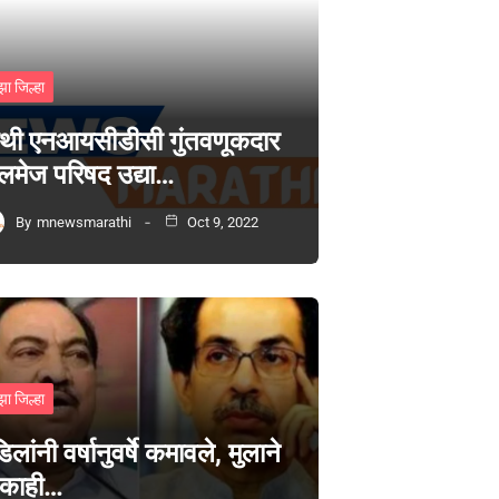
झा जिल्हा
थी एनआयसीडीसी गुंतवणूकदार
लमेज परिषद उद्या…
By
mnewsmarathi
Oct 9, 2022
झा जिल्हा
िलांनी वर्षानुवर्षे कमावले, मुलाने
 काही…