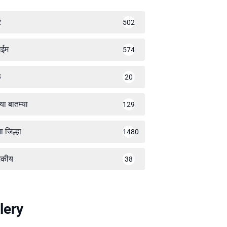
र
502
ाईम
574
ळ
20
्या बातम्या
129
ा जिल्हा
1480
जकीय
38
lery