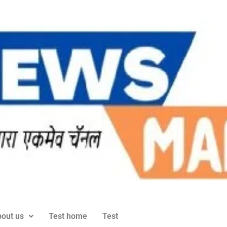
out us
Test home
Test