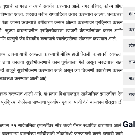
वृक्षांची लागवड व त्यांचे संवर्धन करण्यात आले. नगर परिषद, फोरम ऑफ
इत
राबविण्यात आला. शहरात नवीन रोपवाटिका तयार करण्यात आल्या. घनकचरा
पेक्षा जास्त कचऱ्याचे वर्गीकरण करून ओल्या कचऱ्यावर प्रक्रिया करून
क्र
त आली. सुक्या कचऱ्यावरील प्रक्रियेकरता खाजगी कंपन्यांसोबत करार आणि
 आणि घरगुती जैव वैद्यकीय कचऱ्याचे स्वतंत्ररीत्या संकलन करण्यात आले.
खे
्या टाक्या यांची स्वच्छता करण्याची मोहिम हाती घेतली. कऱ्हानदी स्वच्छता
ताज
रा डावा कालवा सुशोभीकरणाचे काम पूर्णत्वाला गेले असून जवळपास सहा
्ही बाजूने सुशोभीकरण करण्यात आले असून त्या ठिकाणी वृक्षारोपण करून
माझ
यी व्यवस्था करण्यात आली आहे.
ंधनकारक करण्यात आली आहे. बांधकाम विभागाकडून सार्वजनिक इमारतींवर रेन
रा
क्रिया केलेल्या पाण्याचा पुनर्वापर वृक्षांना पाणी देणे बांधकाम क्षेत्रासाठी
Gal
या जवळपास ११ सार्वजनिक इमारतींवर सौर ऊर्जा पॅनल स्थापित करण्यात आले.
र चालणाऱ्या वाहनांच्या खरेदीसाठी लोकांमध्ये जनजागृती करणे इत्यादी कामे