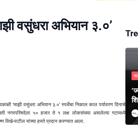
ाझी वसुंधरा अभियान ३.०’
Tre
मा
‘ज
शि
कांक्षी ‘माझी वसुंधरा अभियान ३.०’ स्पर्धेचा निकाल काल पर्यावरण दिनाचे
ी नगरपरिषदेला ५० हजार ते १ लक्ष लोकसंख्या असलेल्या गटामध्ये
ष्ण विखे-पाटील यांच्या हस्ते प्रदान करण्यात आला.