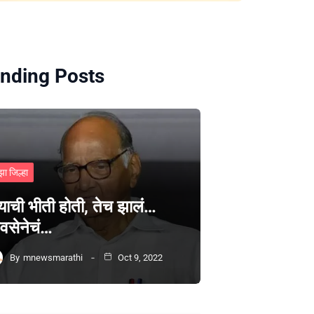
nding Posts
झा जिल्हा
्याची भीती होती, तेच झालं…
वसेनेचं…
By
mnewsmarathi
Oct 9, 2022