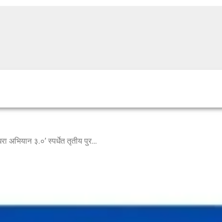
बारामती नगरपरिषदेस ‘माझी वसुंधरा अभियान ३.०’ स्पर्धेत तृतीय पुरस्कार