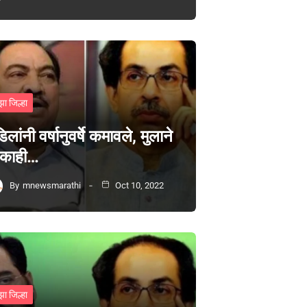
झा जिल्हा
िलांनी वर्षानुवर्षे कमावले, मुलाने
 काही…
By
mnewsmarathi
Oct 10, 2022
झा जिल्हा