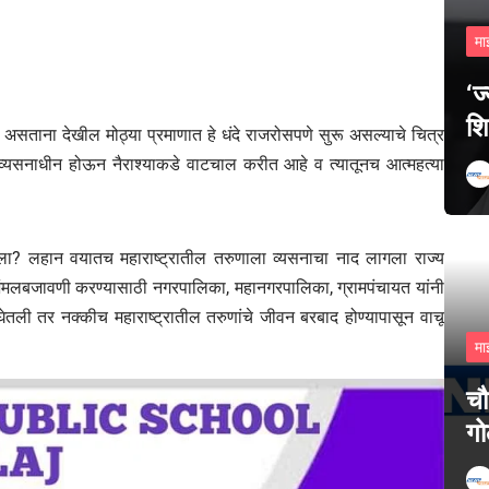
मा
‘ज
शि
ंदी असताना देखील मोठ्या प्रमाणात हे धंदे राजरोसपणे सुरू असल्याचे चित्र
ुण व्यसनाधीन होऊन नैराश्याकडे वाटचाल करीत आहे व त्यातूनच आत्महत्या
हिला? लहान वयातच महाराष्ट्रातील तरुणाला व्यसनाचा नाद लागला राज्य
े अंमलबजावणी करण्यासाठी नगरपालिका, महानगरपालिका, ग्रामपंचायत यांनी
घेतली तर नक्कीच महाराष्ट्रातील तरुणांचे जीवन बरबाद होण्यापासून वाचू
मा
चौ
गो