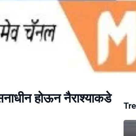
यसनाधीन होऊन नैराश्याकडे
Tre