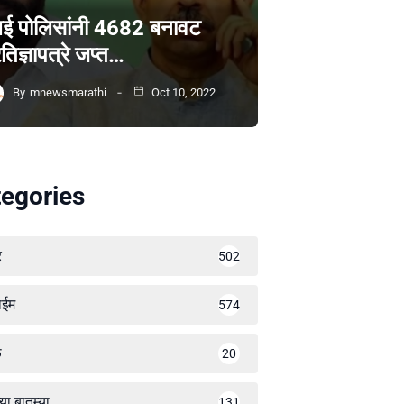
ंबई पोलिसांनी 4682 बनावट
रतिज्ञापत्रे जप्त…
By
mnewsmarathi
Oct 10, 2022
egories
र
502
ाईम
574
ळ
20
्या बातम्या
131