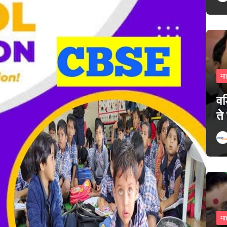
मा
वड
ते
मा