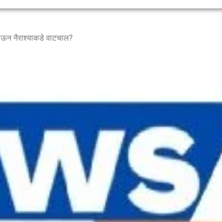
होऊन नैराश्याकडे वाटचाल?