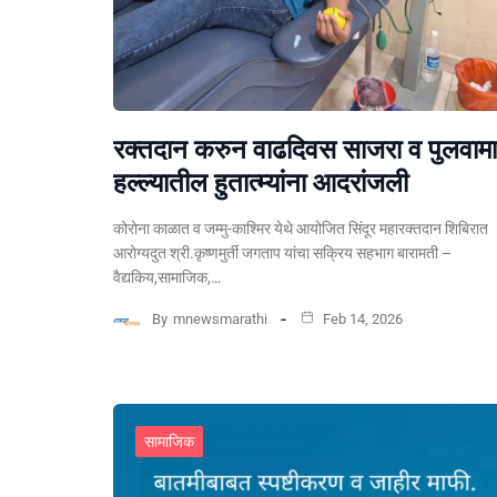
रक्तदान करुन वाढदिवस साजरा व पुलवामा
हल्ल्यातील हुतात्म्यांना आदरांजली
कोरोना काळात व जम्मु-काश्मिर येथे आयोजित सिंदूर महारक्तदान शिबिरात
आरोग्यदुत श्री.कृष्णमुर्ती जगताप यांचा सक्रिय सहभाग बारामती –
वैद्यकिय,सामाजिक,…
By
mnewsmarathi
Feb 14, 2026
सामाजिक