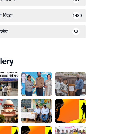
ा जिल्हा
1480
जकीय
38
lery