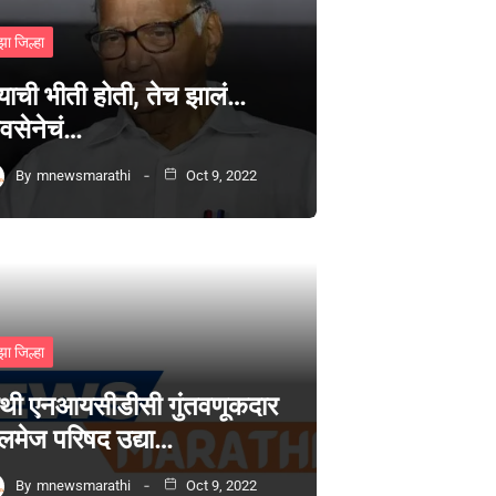
झा जिल्हा
्याची भीती होती, तेच झालं…
वसेनेचं…
By
mnewsmarathi
Oct 9, 2022
झा जिल्हा
थी एनआयसीडीसी गुंतवणूकदार
लमेज परिषद उद्या…
By
mnewsmarathi
Oct 9, 2022