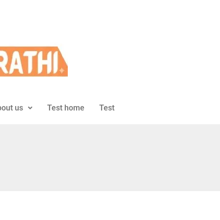
out us
Test home
Test