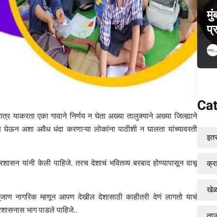
मु
प्
Cat
ात्र याकरता एका गावाने निर्णय न घेता अख्या तालुक्याने अख्या जिल्ह्याने
र्णय घेऊन अशा अवैध धंदा करणाऱ्या लोकांना पाठीशी न घालता यांच्यावरती
इत
ासन यांनी केली पाहिजे. तरच देशाचं भवितव्य बरबाद होण्यापासून वाचू
क्र
खे
जाण नागरिक म्हणून आपण देखील देशासाठी काहीतरी देणं लागतो याचं
प्रशासनास भाग पाडले पाहिजे..
ताज