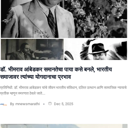
डॉ. भीमराव आंबेडकर समानतेचा पाया कसे बनले, भारतीय
समाजावर त्यांच्या योगदानाचा प्रभाव
प्रतिनिधी. ​डॉ. भीमराव आंबेडकर यांचे जीवन भारतीय संविधान, दलित उत्थान आणि सामाजिक न्यायाचे
प्रतीक म्हणून स्मरणात ठेवले जाते.…
By
mnewsmarathi
Dec 5, 2025