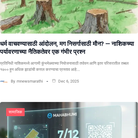
धर्म वाचवण्यासाठी आंदोलन, मग निसर्गासाठी मौन? ​— नाशिकच्या
पर्यावरणाच्या नैतिकतेवर एक गंभीर प्रश्न
प्रतिनिधी ​नाशिकमध्ये आगामी कुंभमेळ्याच्या नियोजनासाठी तपोवन आणि इतर परिसरातील तब्बल
१७०० हून अधिक झाडांची कत्तल करण्याचा प्रस्ताव आहे.…
By
mnewsmarathi
Dec 6, 2025
सामाजिक