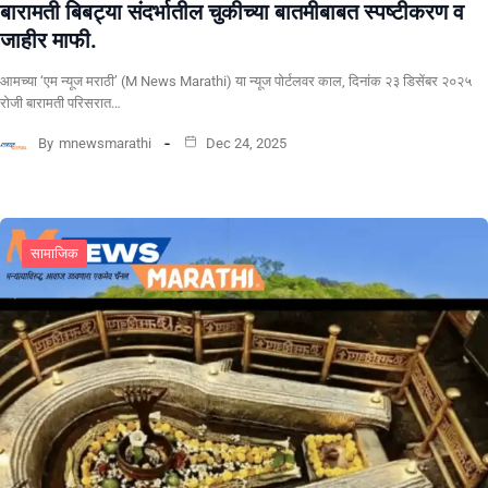
बारामती बिबट्या संदर्भातील चुकीच्या बातमीबाबत स्पष्टीकरण व
जाहीर माफी.
आमच्या ‘एम न्यूज मराठी’ (M News Marathi) या न्यूज पोर्टलवर काल, दिनांक २३ डिसेंबर २०२५
रोजी बारामती परिसरात…
By
mnewsmarathi
Dec 24, 2025
सामाजिक