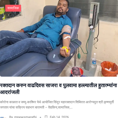
सामाजिक
रक्तदान करुन वाढदिवस साजरा व पुलवामा हल्ल्यातील हुतात्म्यांना
आदरांजली
कोरोना काळात व जम्मु-काश्मिर येथे आयोजित सिंदूर महारक्तदान शिबिरात आरोग्यदुत श्री.कृष्णमुर्ती
जगताप यांचा सक्रिय सहभाग बारामती – वैद्यकिय,सामाजिक,…
By
mnewsmarathi
Feb 14, 2026