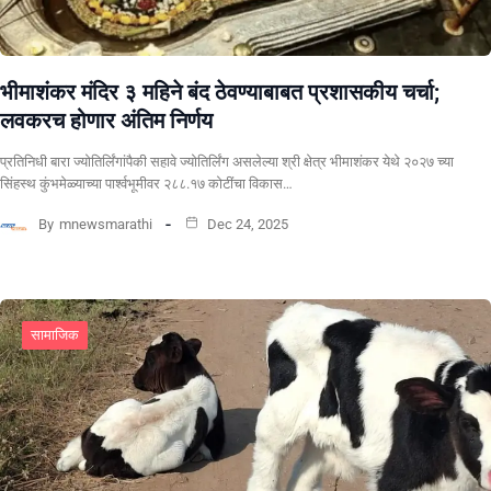
भीमाशंकर मंदिर ३ महिने बंद ठेवण्याबाबत प्रशासकीय चर्चा;
लवकरच होणार अंतिम निर्णय
प्रतिनिधी बारा ज्योतिर्लिंगांपैकी सहावे ज्योतिर्लिंग असलेल्या श्री क्षेत्र भीमाशंकर येथे २०२७ च्या
सिंहस्थ कुंभमेळ्याच्या पार्श्वभूमीवर २८८.१७ कोटींचा विकास…
By
mnewsmarathi
Dec 24, 2025
सामाजिक