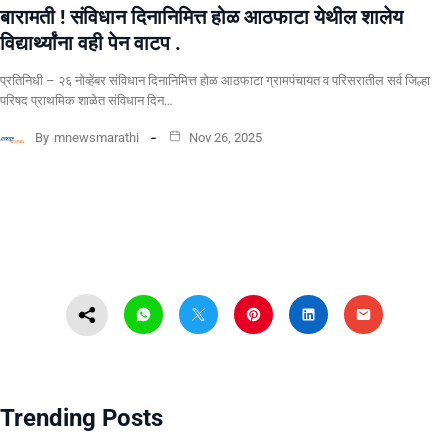
बारामती ! संविधान दिनानिमित्त होळ आठफाटा येथील शालेय
विद्यार्थ्यांना वही पेन वाटप .
प्रतिनिधी – २६ नोव्हेंबर संविधान दिनानिमित्त होळ आठफाटा ग्रामपंचायत व परिसरातील सर्व जिल्हा
परिषद प्राथमिक शाळेत संविधान दिन…
By
mnewsmarathi
Nov 26, 2025
Trending Posts