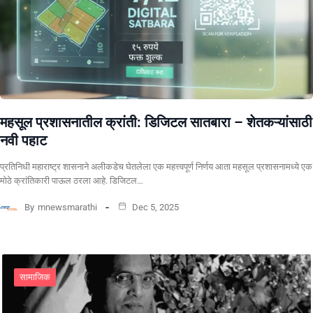
महसूल प्रशासनातील क्रांती: डिजिटल सातबारा – शेतकऱ्यांसाठी
नवी पहाट
प्रतिनिधी ​महाराष्ट्र शासनाने अलीकडेच घेतलेला एक महत्त्वपूर्ण निर्णय आता महसूल प्रशासनामध्ये एक
मोठे क्रांतिकारी पाऊल ठरला आहे. डिजिटल…
By
mnewsmarathi
Dec 5, 2025
सामाजिक