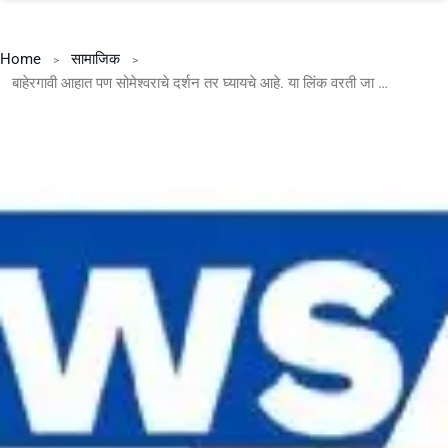
Home
सामाजिक
बाहेरगावी आहात पण सोमेश्वराचे दर्शन तर घ्यायचे आहे. या लिंक वरती जा क्लिक करा आणि सोमेश्वर (करंजे )देवस्थानचे लाईव्ह दर्शन घ्या