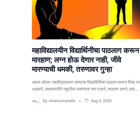
महाविद्यालयीन विद्यार्थिनीचा पाठलाग करून
मारहाण; लग्न होऊ देणार नाही, जीवे
मारण्याची धमकी, तरुणावर गुन्हा
अक्षय थोरात: महाविद्यालयात जाणाऱ्या विद्यार्थिनीचा पाठलाग करून तिचा रस
अडवणे, जबरदस्तीने स्कुटीवर बसण्यास भाग पाडणे, मारहाण करणे, हात…
By
mnewsmarathi
Aug 4, 2026