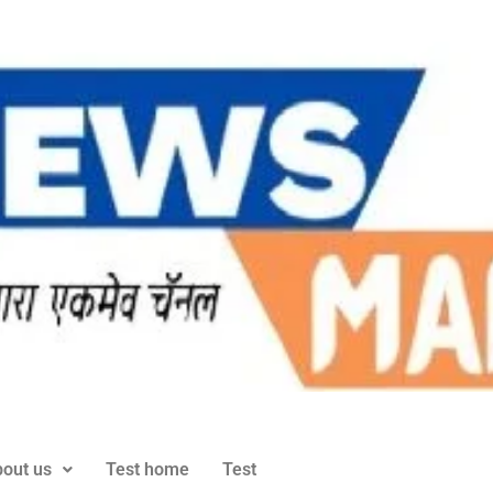
out us
Test home
Test