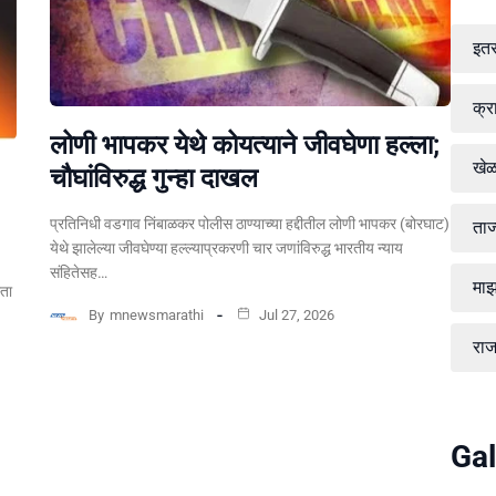
इत
क्र
लोणी भापकर येथे कोयत्याने जीवघेणा हल्ला;
खे
चौघांविरुद्ध गुन्हा दाखल
प्रतिनिधी वडगाव निंबाळकर पोलीस ठाण्याच्या हद्दीतील लोणी भापकर (बोरघाट)
ताज
येथे झालेल्या जीवघेण्या हल्ल्याप्रकरणी चार जणांविरुद्ध भारतीय न्याय
संहितेसह…
माझ
्ता
By
mnewsmarathi
Jul 27, 2026
रा
Gal