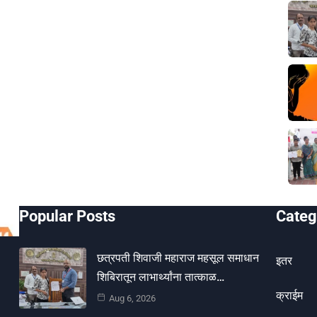
Popular Posts
Categ
छत्रपती शिवाजी महाराज महसूल समाधान
इतर
शिबिरातून लाभार्थ्यांना तात्काळ…
क्राईम
Aug 6, 2026