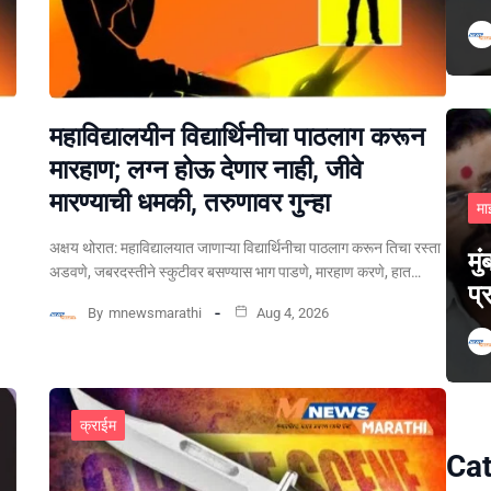
महाविद्यालयीन विद्यार्थिनीचा पाठलाग करून
मारहाण; लग्न होऊ देणार नाही, जीवे
मारण्याची धमकी, तरुणावर गुन्हा
मा
अक्षय थोरात: महाविद्यालयात जाणाऱ्या विद्यार्थिनीचा पाठलाग करून तिचा रस्ता
मु
अडवणे, जबरदस्तीने स्कुटीवर बसण्यास भाग पाडणे, मारहाण करणे, हात…
प्
By
mnewsmarathi
Aug 4, 2026
क्राईम
Cat