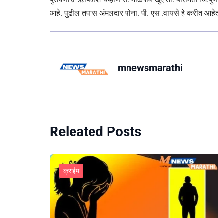
आहे. पुढील तपास अंमलदार पोना. पी. एस .वायसे हे करीत आहे
mnewsmarathi
Releated Posts
क्राईम