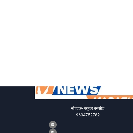
संपादक- मधुकर बनसोडे
9604752782