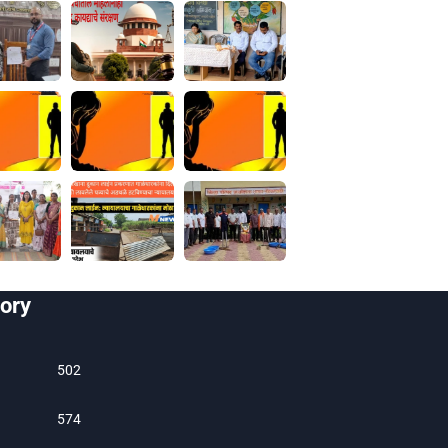
ory
502
574