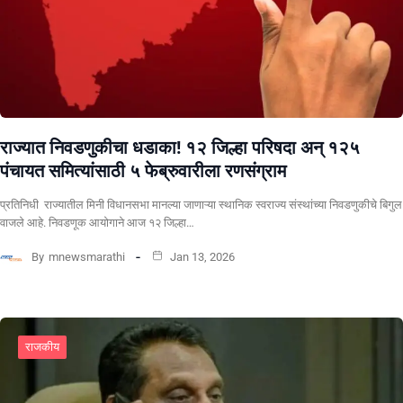
राज्यात निवडणुकीचा धडाका! १२ जिल्हा परिषदा अन् १२५
पंचायत समित्यांसाठी ५ फेब्रुवारीला रणसंग्राम
प्रतिनिधी राज्यातील मिनी विधानसभा मानल्या जाणाऱ्या स्थानिक स्वराज्य संस्थांच्या निवडणुकीचे बिगुल
वाजले आहे. निवडणूक आयोगाने आज १२ जिल्हा…
By
mnewsmarathi
Jan 13, 2026
राजकीय