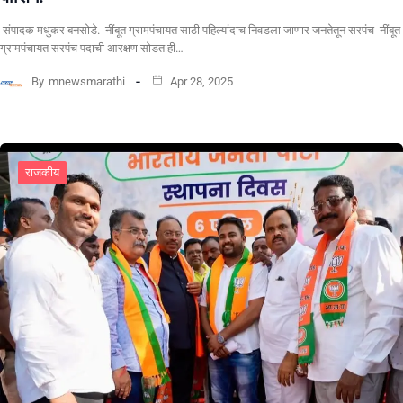
संपादक मधुकर बनसोडे. नींबूत ग्रामपंचायत साठी पहिल्यांदाच निवडला जाणार जनतेतून सरपंच नींबूत
ग्रामपंचायत सरपंच पदाची आरक्षण सोडत ही…
By
mnewsmarathi
Apr 28, 2025
राजकीय