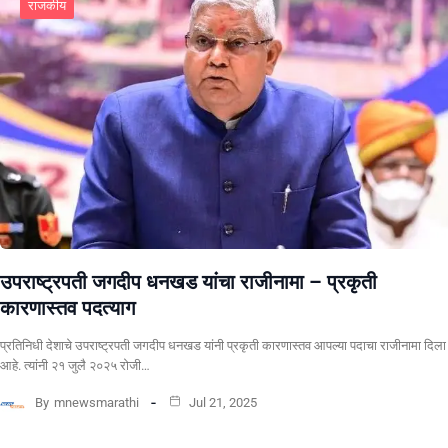
राजकीय
उपराष्ट्रपती जगदीप धनखड यांचा राजीनामा – प्रकृती
कारणास्तव पदत्याग
प्रतिनिधी देशाचे उपराष्ट्रपती जगदीप धनखड यांनी प्रकृती कारणास्तव आपल्या पदाचा राजीनामा दिला
आहे. त्यांनी २१ जुलै २०२५ रोजी…
By
mnewsmarathi
Jul 21, 2025