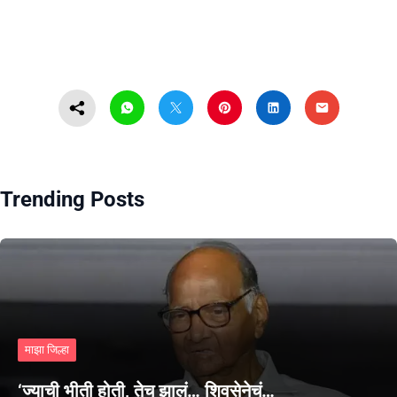
Trending Posts
माझा जिल्हा
‘ज्याची भीती होती, तेच झालं… शिवसेनेचं…