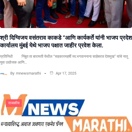
श्री दिग्विजय वसंतराव काकडे “आणि कार्यकर्ते यांनी भाजप प्रदेश
कार्यालय मुंबई येथे भाजप पक्षात जाहीर प्रवेश केला.
प्रतिनिधी निंबुत ता बारामती येथील “सहकारमहर्षी स्व.भगवाननाना साहेबराव देशमुख” यांचे नातू
युवा उद्योजक आणि…
By
mnewsmarathi
Apr 17, 2025
राजकीय