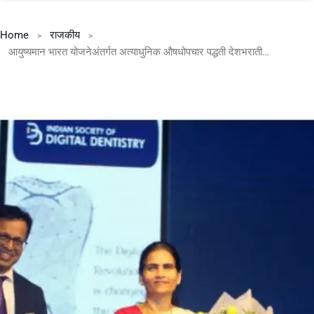
Home
राजकीय
आयुष्यमान भारत योजनेअंतर्गत अत्याधुनिक औषधोपचार पद्धती देशभरातील प्रत्येक नागरिकापर्यंत पोहोचवली जात आहे- केंद्रीय आरोग्य आणि कुटुंब कल्याण राज्यमंत्री डॉ . भारती पवार