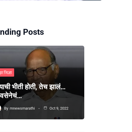
nding Posts
झा जिल्हा
्याची भीती होती, तेच झालं…
वसेनेचं…
By
mnewsmarathi
Oct 9, 2022