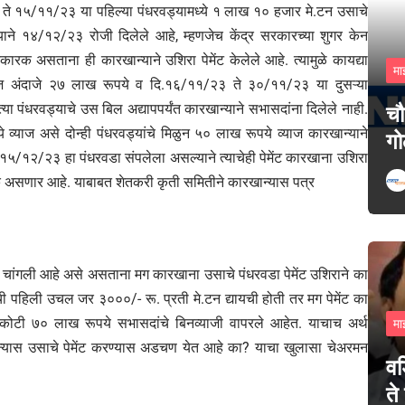
३ ते १५/११/२३ या पहिल्या पंधरवड्यामध्ये १ लाख १० हजार मे.टन उसाचे
ाने १४/१२/२३ रोजी दिलेले आहे, म्हणजेच केंद्र सरकारच्या शुगर केन
नकारक असताना ही कारखान्याने उशिरा पेमेंट केलेले आहे. त्यामुळे कायद्या
मा
व्याज अंदाजे २७ लाख रूपये व दि.१६/११/२३ ते ३०/११/२३ या दुसऱ्या
या पंधरवड्याचे उस बिल अद्यापपर्यंत कारखान्याने सभासदांना दिलेले नाही.
चौ
ये व्याज असे दोन्ही पंधरवड्यांचे मिळुन ५० लाख रूपये व्याज कारखान्याने
गो
१५/१२/२३ हा पंधरवडा संपलेला असल्याने त्याचेही पेमेंट कारखाना उशिरा
कारक असणार आहे. याबाबत शेतकरी कृती समितीने कारखान्यास पत्र
िती चांगली आहे असे असताना मग कारखाना उसाचे पंधरवडा पेमेंट उशिराने का
पहिली उचल जर ३०००/- रू. प्रती मे.टन द्यायची होती तर मग पेमेंट का
७४ कोटी ७० लाख रूपये सभासदांचे बिनव्याजी वापरले आहेत. याचाच अर्थ
मा
ान्यास उसाचे पेमेंट करण्यास अडचण येत आहे का? याचा खुलासा चेअरमन
वड
ते