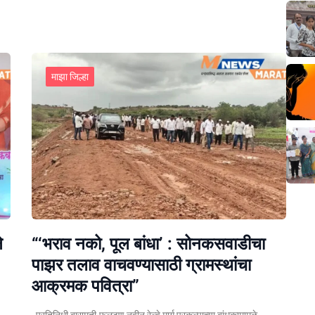
माझा जिल्हा
े
“‘भराव नको, पूल बांधा’ : सोनकसवाडीचा
पाझर तलाव वाचवण्यासाठी ग्रामस्थांचा
आक्रमक पवित्रा”