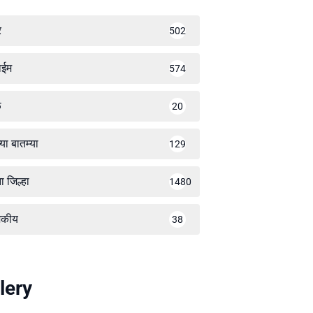
र
502
ाईम
574
ळ
20
्या बातम्या
129
ा जिल्हा
1480
जकीय
38
lery