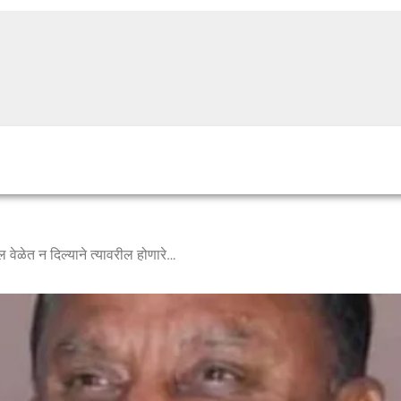
सोमेश्वर कारखान्याने पहिली उचल वेळेत न दिल्याने त्यावरील होणारे ५० लाख रूपये व्याज सभासदांच्या बैंक खात्यावर तात्काळ वर्ग करावे…. :- श्री सतिशराव काकडे