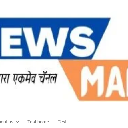
out us
Test home
Test