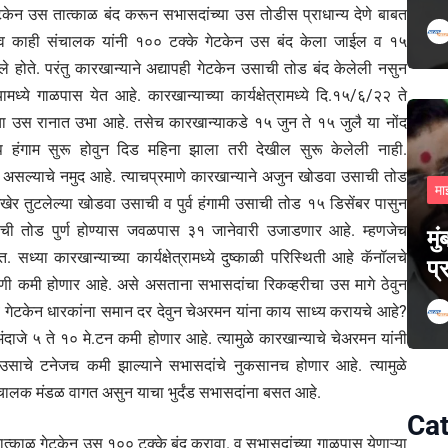
ेन उस तात्काळ बंद करून सभासदांच्या उस तोडीस प्राधान्य देणे बाबत
ालक व काही संचालक यांनी १०० टक्के गेटकेन उस बंद केला जाईल व १५
े होते. परंतु कारखान्याने अद्यापही गेटकेन उसाची तोड बंद केलेली नसुन
े गाळपास येत आहे. कारखान्याच्या कार्यक्षेत्रामध्ये दि.१५/६/२२ ते
 उस रानात उभा आहे. तसेच कारखान्याकडे १५ जुन ते १५ जुलै या नोंद
ंगाम सुरू होवुन दिड महिना झाला तरी देखील सुरू केलेली नाही.
सल्याचे नमुद आहे. त्याचप्रमाणे कारखान्याने अजुन खोडवा उसाची तोड
मा
ेर तुटलेल्या खोडवा उसाची व पुर्व हंगामी उसाची तोड १५ डिसेंबर पासुन
उसाची तोड पुर्ण होण्यास जवळपास ३१ जानेवारी उजाडणार आहे. म्हणजेच
मु
या कारखान्याच्या कार्यक्षेत्रामध्ये दुष्काळी परिस्थिती आहे कॅनॉलचे
प्
ही पाणी कमी होणार आहे. असे असताना सभासदांचा रिकव्हरीचा उस मागे ठेवुन
ेटकेन धारकांना समान दर देवुन चेअरमन यांना काय साध्य करायचे आहे?
ंदाजे ५ ते १० मे.टन कमी होणार आहे. त्यामुळे कारखान्याचे चेअरमन यांनी
 उसाचे टनेजच कमी झाल्याने सभासदांचे नुकसानच होणार आहे. त्यामुळे
ंचालक मंडळ वागत असुन याचा भुर्दंड सभासदांना बसत आहे.
Cat
त्काळ गेटकेन उस १०० टक्के बंद करावा. व सभासदांच्या गाळपास येणाऱ्या