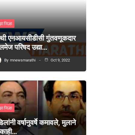
झा जिल्हा
थी एनआयसीडीसी गुंतवणूकदार
लमेज परिषद उद्या…
By
mnewsmarathi
Oct 9, 2022
झा जिल्हा
िलांनी वर्षानुवर्षे कमावले, मुलाने
 काही…