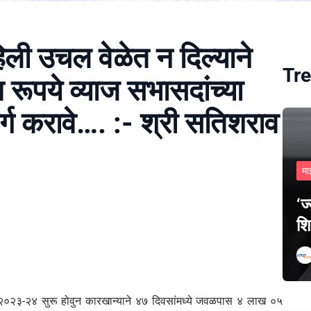
हिली उचल वेळेत न दिल्याने
Tre
 रूपये व्याज सभासदांच्या
र्ग करावे…. :- श्री सतिशराव
मा
‘ज
शि
 २०२३-२४ सुरू होवुन कारखान्याने ४७ दिवसांमध्ये जवळपास ४ लाख ०५