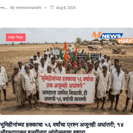
By
mnewsmarathi
Aug 8, 2026
माझा जिल्हा
भूमिहीनांच्या हक्काचा ५६ वर्षांचा प्रश्न अजूनही अधांतरी; १४
ऑगस्टपासून हलगीनाद आंदोलनाचा इशारा