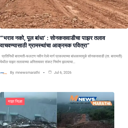
“‘भराव नको, पूल बांधा’ : सोनकसवाडीचा पाझर तलाव
वाचवण्यासाठी ग्रामस्थांचा आक्रमक पवित्रा”
प्रतिनिधी बारामती-फलटण नवीन रेल्वे मार्ग प्रकल्पाच्या बांधकामामुळे सोनकसवाडी (ता. बारामती)
येथील पाझर तलावाच्या अस्तित्वावर संकट निर्माण झाल्याचा…
By
mnewsmarathi
Jul 6, 2026
माझा जिल्हा