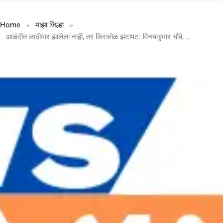
Home
माझा जिल्हा
आळंदीत लाठीमार झालेला नाही, तर किरकोळ झटापट: विनयकुमार चौबे, पोलिस आयुक्त, पिंपरी चिंचवड