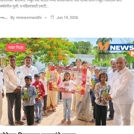
प्रतिनिधी बारामती. निंबुत येथे सतीश भैय्या कल्याणकारी संघ यांच्या वतीने निंबुत गावातील बारा
वर्षावरील मुली, व महिलांसाठी एसटी…
By
mnewsmarathi
Jun 19, 2026
माझा जिल्हा