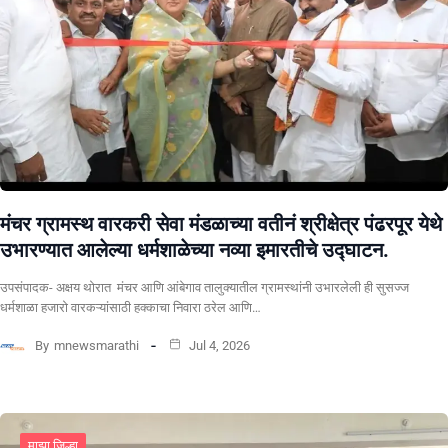
मंचर ग्रामस्थ वारकरी सेवा मंडळाच्या वतीनं श्रीक्षेत्र पंढरपूर येथे
उभारण्यात आलेल्या धर्मशाळेच्या नव्या इमारतीचे उद्घाटन.
उपसंपादक- अक्षय थोरात मंचर आणि आंबेगाव तालुक्यातील ग्रामस्थांनी उभारलेली ही सुसज्ज
धर्मशाळा हजारो वारकऱ्यांसाठी हक्काचा निवारा ठरेल आणि…
By
mnewsmarathi
Jul 4, 2026
माझा जिल्हा