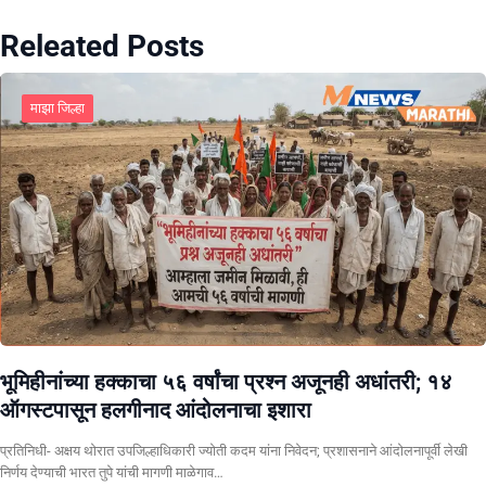
Releated Posts
माझा जिल्हा
भूमिहीनांच्या हक्काचा ५६ वर्षांचा प्रश्न अजूनही अधांतरी; १४
ऑगस्टपासून हलगीनाद आंदोलनाचा इशारा
प्रतिनिधी- अक्षय थोरात उपजिल्हाधिकारी ज्योती कदम यांना निवेदन; प्रशासनाने आंदोलनापूर्वी लेखी
निर्णय देण्याची भारत तुपे यांची मागणी माळेगाव…