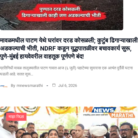
मावळमधील पाटण येथे घरांवर दरड कोसळली; कुटुंब ढिगाऱ्याखाली
अडकल्याची भीती, NDRF कडून युद्धपातळीवर बचावकार्य सुरू,
पुणे-मुंबई हायवेवरील वाहतूक पूर्णपणे बंद!
​प्रतिनिधी मावळ तालुक्यातील पाटण गावात आज (६ जुलै) पहाटेच्या सुमारास एक अत्यंत दुर्दैवी घटना
घडली आहे. सतत सुरू…
By
mnewsmarathi
Jul 6, 2026
माझा जिल्हा