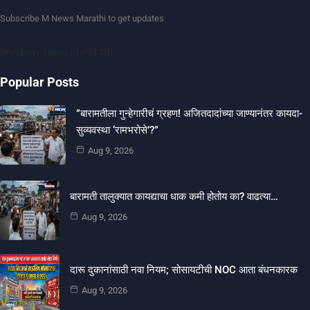
Subscribe M News Marathi to get updates
[mc4wp_form id=9440]
Popular Posts
​”बारामतीला गुन्हेगारीचं ग्रहण! अजितदादांच्या जाण्यानंतर कायदा-
सुव्यवस्था ‘रामभरोसे’?”
Aug 9, 2026
बारामती तालुक्यात कायद्याचा धाक कमी होतोय का? वाढत्या…
Aug 9, 2026
दारू दुकानांसाठी नवा नियम; सोसायटीची NOC आता बंधनकारक
Aug 9, 2026