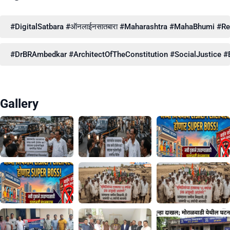
#DigitalSatbara #ऑनलाईनसातबारा #Maharashtra #MahaBhumi #Reve
#DrBRAmbedkar #ArchitectOfTheConstitution #SocialJustice #E
Gallery