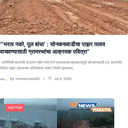
“‘भराव नको, पूल बांधा’ : सोनकसवाडीचा पाझर तलाव
वाचवण्यासाठी ग्रामस्थांचा आक्रमक पवित्रा”
प्रतिनिधी बारामती-फलटण नवीन रेल्वे मार्ग प्रकल्पाच्या बांधकामामुळे सोनकसवाडी (ता. बारामती)
येथील पाझर तलावाच्या अस्तित्वावर संकट निर्माण झाल्याचा…
By
mnewsmarathi
Jul 6, 2026
माझा जिल्हा