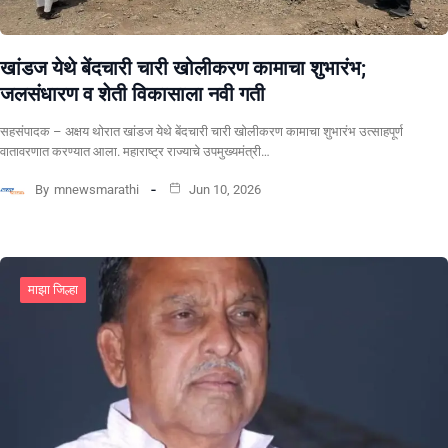
खांडज येथे बेंदचारी चारी खोलीकरण कामाचा शुभारंभ;
जलसंधारण व शेती विकासाला नवी गती
सहसंपादक – अक्षय थोरात खांडज येथे बेंदचारी चारी खोलीकरण कामाचा शुभारंभ उत्साहपूर्ण
वातावरणात करण्यात आला. महाराष्ट्र राज्याचे उपमुख्यमंत्री…
By
mnewsmarathi
Jun 10, 2026
माझा जिल्हा