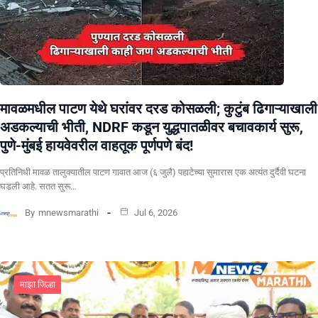
मावळमधील पाटण येथे घरांवर दरड कोसळली; कुटुंब ढिगाऱ्याखाली
अडकल्याची भीती, NDRF कडून युद्धपातळीवर बचावकार्य सुरू,
पुणे-मुंबई हायवेवरील वाहतूक पूर्णपणे बंद!
​प्रतिनिधी मावळ तालुक्यातील पाटण गावात आज (६ जुलै) पहाटेच्या सुमारास एक अत्यंत दुर्दैवी घटना
घडली आहे. सतत सुरू…
By
mnewsmarathi
Jul 6, 2026
माझा जिल्हा