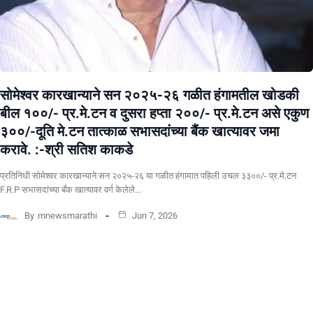
सोमेश्वर कारखान्याने सन २०२५-२६ गळीत हंगामतील खोडकी
बील १००/- प्र.मे.टन व दुसरा हप्ता २००/- प्र.मे.टन असे एकुण
३००/-दूति मे.टन तात्काळ सभासदांच्या बैंक खात्यावर जमा
करावे. :-श्री सतिश काकडे
प्रतिनिधी सोमेश्वर कारखान्याने सन २०२५-२६ या गळीत हंगामात पहिली उचल ३३००/- प्र.मे.टन
F.R.P सभासदांच्या बँक खात्यावर वर्ग केलेले…
By
mnewsmarathi
Jun 7, 2026