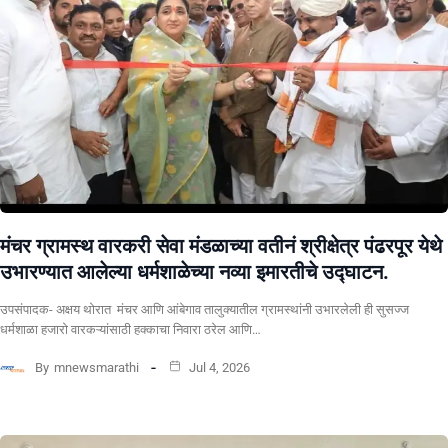
मंचर ग्रामस्थ वारकरी सेवा मंडळाच्या वतीनं श्रीक्षेत्र पंढरपूर येथे
उभारण्यात आलेल्या धर्मशाळेच्या नव्या इमारतीचे उद्घाटन.
उपसंपादक- अक्षय थोरात मंचर आणि आंबेगाव तालुक्यातील ग्रामस्थांनी उभारलेली ही सुसज्ज
धर्मशाळा हजारो वारकऱ्यांसाठी हक्काचा निवारा ठरेल आणि…
By
mnewsmarathi
Jul 4, 2026