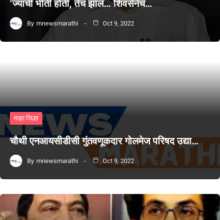
‘ज्याची भीती होती, तेच झालं… शिवसेनेचं…
By
mnewsmarathi
Oct 9, 2022
माझा जिल्हा
चौथी एनआयसीडीसी गुंतवणूकदार गोलमेज परिषद उद्या…
By
mnewsmarathi
Oct 9, 2022