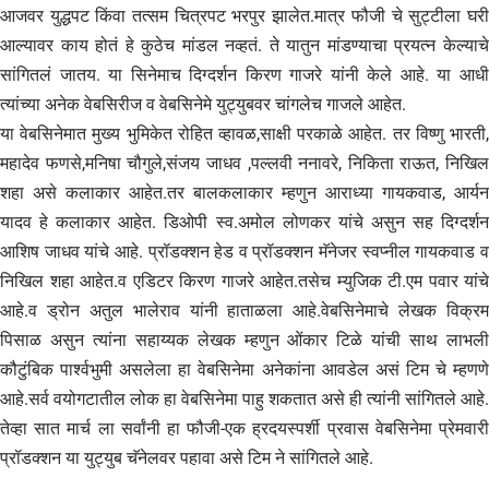
आजवर युद्धपट किंवा तत्सम चित्रपट भरपुर झालेत.मात्र फौजी चे सुट्टीला घरी
आल्यावर काय होतं हे कुठेच मांडल नव्हतं. ते यातुन मांडण्याचा प्रयत्न केल्याचे
सांगितलं जातय. या सिनेमाच दिग्दर्शन किरण गाजरे यांनी केले आहे. या आधी
त्यांच्या अनेक वेबसिरीज व वेबसिनेमे युट्युबवर चांगलेच गाजले आहेत.
या वेबसिनेमात मुख्य भुमिकेत रोहित व्हावळ,साक्षी परकाळे आहेत. तर विष्णु भारती,
महादेव फणसे,मनिषा चौगुले,संजय जाधव ,पल्लवी ननावरे, निकिता राऊत, निखिल
शहा असे कलाकार आहेत.तर बालकलाकार म्हणुन आराध्या गायकवाड, आर्यन
यादव हे कलाकार आहेत. डिओपी स्व.अमोल लोणकर यांचे असुन सह दिग्दर्शन
आशिष जाधव यांचे आहे. प्रॉडक्शन हेड व प्रॉडक्शन मॅनेजर स्वप्नील गायकवाड व
निखिल शहा आहेत.व एडिटर किरण गाजरे आहेत.तसेच म्युजिक टी.एम पवार यांचे
आहे.व ड्रोन अतुल भालेराव यांनी हाताळला आहे.वेबसिनेमाचे लेखक विक्रम
पिसाळ असुन त्यांना सहाय्यक लेखक म्हणुन ओंकार टिळे यांची साथ लाभली
कौटुंबिक पार्श्वभुमी असलेला हा वेबसिनेमा अनेकांना आवडेल असं टिम चे म्हणणे
आहे.सर्व वयोगटातील लोक हा वेबसिनेमा पाहु शकतात असे ही त्यांनी सांगितले आहे.
तेव्हा सात मार्च ला सर्वांनी हा फौजी-एक ह्रदयस्पर्शी प्रवास वेबसिनेमा प्रेमवारी
प्रॉडक्शन या युट्युब चॅनेलवर पहावा असे टिम ने सांगितले आहे.