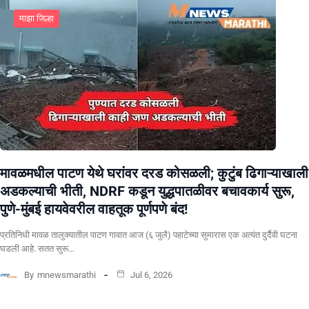
माझा जिल्हा
मावळमधील पाटण येथे घरांवर दरड कोसळली; कुटुंब ढिगाऱ्याखाली
अडकल्याची भीती, NDRF कडून युद्धपातळीवर बचावकार्य सुरू,
पुणे-मुंबई हायवेवरील वाहतूक पूर्णपणे बंद!
​प्रतिनिधी मावळ तालुक्यातील पाटण गावात आज (६ जुलै) पहाटेच्या सुमारास एक अत्यंत दुर्दैवी घटना
घडली आहे. सतत सुरू…
By
mnewsmarathi
Jul 6, 2026