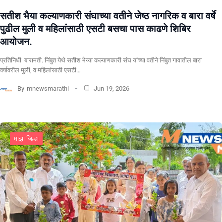
सतीश भैया कल्याणकारी संघाच्या वतीने जेष्ठ नागरिक व बारा वर्षे
पुढील मुली व महिलांसाठी एसटी बसचा पास काढणे शिबिर
आयोजन.
प्रतिनिधी बारामती. निंबुत येथे सतीश भैय्या कल्याणकारी संघ यांच्या वतीने निंबुत गावातील बारा
वर्षावरील मुली, व महिलांसाठी एसटी…
By
mnewsmarathi
Jun 19, 2026
माझा जिल्हा