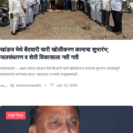
खांडज येथे बेंदचारी चारी खोलीकरण कामाचा शुभारंभ;
जलसंधारण व शेती विकासाला नवी गती
सहसंपादक – अक्षय थोरात खांडज येथे बेंदचारी चारी खोलीकरण कामाचा शुभारंभ उत्साहपूर्ण
वातावरणात करण्यात आला. महाराष्ट्र राज्याचे उपमुख्यमंत्री…
By
mnewsmarathi
Jun 10, 2026
माझा जिल्हा