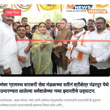
माझा जिल्हा
मंचर ग्रामस्थ वारकरी सेवा मंडळाच्या वतीनं श्रीक्षेत्र पंढरपूर येथे
उभारण्यात आलेल्या धर्मशाळेच्या नव्या इमारतीचे उद्घाटन.
उपसंपादक- अक्षय थोरात मंचर आणि आंबेगाव तालुक्यातील ग्रामस्थांनी उभारलेली ही सुसज्ज
धर्मशाळा हजारो वारकऱ्यांसाठी हक्काचा निवारा ठरेल आणि…