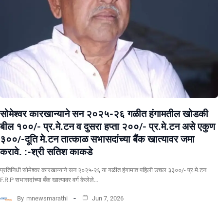
सोमेश्वर कारखान्याने सन २०२५-२६ गळीत हंगामतील खोडकी
बील १००/- प्र.मे.टन व दुसरा हप्ता २००/- प्र.मे.टन असे एकुण
३००/-दूति मे.टन तात्काळ सभासदांच्या बैंक खात्यावर जमा
करावे. :-श्री सतिश काकडे
प्रतिनिधी सोमेश्वर कारखान्याने सन २०२५-२६ या गळीत हंगामात पहिली उचल ३३००/- प्र.मे.टन
F.R.P सभासदांच्या बँक खात्यावर वर्ग केलेले…
By
mnewsmarathi
Jun 7, 2026