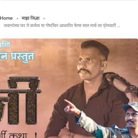
Home
माझा जिल्हा
जवानांच्या घर ते कर्तव्य या गोष्टींवर आधारीत येत्या सात मार्च ला प्रेमवारी प्रोडक्शन प्रस्तुत फौजी-एक ह्रदयस्पर्शी प्रवास या नावाचा वेबसिनेमा युट्युबवर आपल्या भेटीला येतोय.* *निर्माता दिग्दर्शक किरण गाजरे*