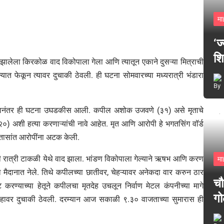
मा
‘ज
शि
रू झालेला किरकोळ वाद विकोपाला गेला आणि त्यातून एकाने दुसऱ्या मित्राची
ाल्यात फेकून त्यावर दुचाकी ठेवली. ही घटना सोमवारच्या मध्यरात्री भंडारा
्यानंतर ही घटना उघडकीस आली. कपील अशोक उजवणे (३१) असे मृताचे
 अशी हत्या करणाऱ्यांची नावे आहेत. मृत आणि आरोपी हे भगतसिंग वॉर्ड
 तासांत आरोपींना अटक केली.
रात्री टाकळी येथे वाद झाला. भांडण विकोपाला गेल्याने ऋषभ आणि करण
मा
मैदानात नेले. तिथे कपीलच्या छातीवर, चेहऱ्यावर अनेकदा वार करुन ठार
चौ
ट करण्याच्या हेतूने कपीलचा मृतदेह उचलून निर्वाण मेटल कंपनीच्या मागे
गो
ृतदेहावर दुचाकी ठेवली. दरम्यान आज सकाळी ९.३० वाजताच्या सुमारास ही