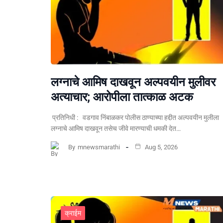
लग्नाचे आमिष दाखवून अल्पवयीन मुलीवर
अत्याचार; आरोपीला तात्काळ अटक
प्रतिनिधी : वडगाव निंबाळकर पोलीस ठाण्याच्या हद्दीत अल्पवयीन मुलीला
लग्नाचे आमिष दाखवून तसेच जीवे मारण्याची धमकी देत…
By
mnewsmarathi
Aug 5, 2026
क्राईम