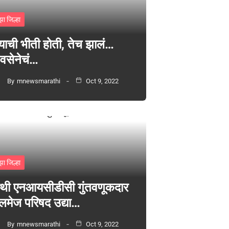
झा जिल्हा
्याची भीती होती, तेच झालं…
वसेनेचं…
By
mnewsmarathi
Oct 9, 2022
झा जिल्हा
थी एनआयसीडीसी गुंतवणूकदार
लमेज परिषद उद्या…
By
mnewsmarathi
Oct 9, 2022