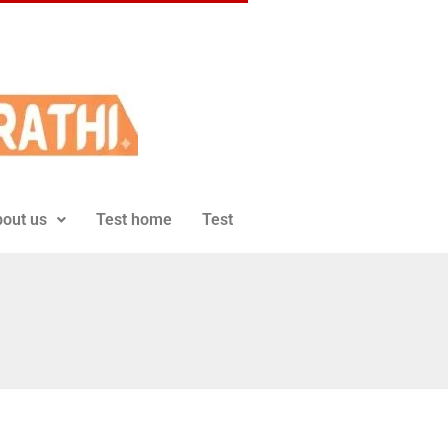
out us
Test home
Test