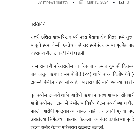
By
mnewsmarathi
Mar 13, 2024
0
प्रतिनिधी
रात्री उशिरा दारू पिऊन घरी परत येताना दोन मित्रांमध्ये सु
चाकूने हत्या केली. एवढेच नव्हे तर हत्येनंतर त्याचा मृतदेह न
शहराजवळील टाकळी येथे घडली.
आज सकाळी परिसरातील नागरिकांना नाल्यात दुचाकी दिसल
नाव असून ऋषभ संजय दोनोडे (२०) आणि करण दिलीप भेदे (२०)
टाकळी येथील रहिवासी आहेत. भंडारा पोलिसांनी अवघ्या काही
मृत कपील उजवणे आणि आरोपी ऋषभ व करण यांच्यात सोमवारी 
यांनी कपीलला टाकळी येथीलच निर्वाण मेटल कंपनीच्या मागील 
मारले. आरोपी एवढ्यावरच थांबले नाही तर त्यांनी पुरावा नष्
असलेल्या सिमेंटच्या नाल्यात फेकला. त्यानंतर कपीलच्या म
घटना समोर येताच परिसरात खळबळ उडाली.