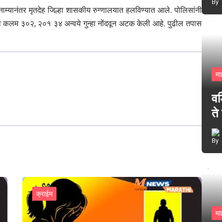
्यानंतर मृतदेह जिल्हा शासकीय रुग्णालयात हलविण्यात आले. पोलिसांनी
या कलम ३०२, २०१ ३४ अन्वये गुन्हा नोंदवून अटक केली आहे. पुढील तपास
मा
वड
ते
क्राईम
मा