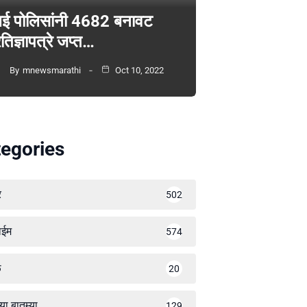
ंबई पोलिसांनी 4682 बनावट
रतिज्ञापत्रे जप्त…
By
mnewsmarathi
Oct 10, 2022
egories
र
502
ाईम
574
ळ
20
्या बातम्या
129