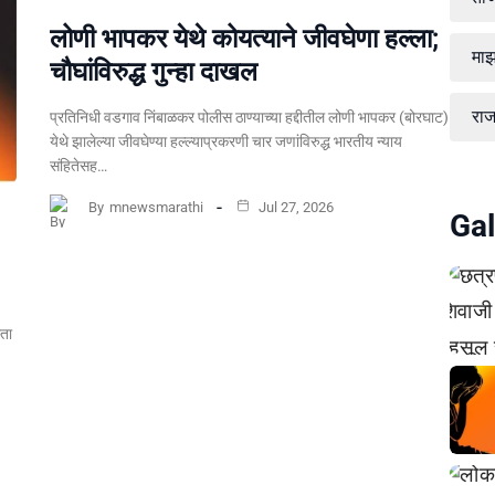
लोणी भापकर येथे कोयत्याने जीवघेणा हल्ला;
माझ
चौघांविरुद्ध गुन्हा दाखल
रा
प्रतिनिधी वडगाव निंबाळकर पोलीस ठाण्याच्या हद्दीतील लोणी भापकर (बोरघाट)
येथे झालेल्या जीवघेण्या हल्ल्याप्रकरणी चार जणांविरुद्ध भारतीय न्याय
संहितेसह…
By
mnewsmarathi
Jul 27, 2026
Gal
्ता