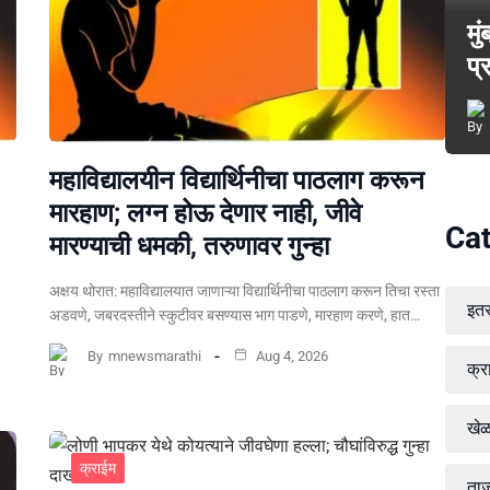
मु
प्
महाविद्यालयीन विद्यार्थिनीचा पाठलाग करून
मारहाण; लग्न होऊ देणार नाही, जीवे
Cat
मारण्याची धमकी, तरुणावर गुन्हा
अक्षय थोरात: महाविद्यालयात जाणाऱ्या विद्यार्थिनीचा पाठलाग करून तिचा रस्ता
इत
अडवणे, जबरदस्तीने स्कुटीवर बसण्यास भाग पाडणे, मारहाण करणे, हात…
By
mnewsmarathi
Aug 4, 2026
क्र
खे
क्राईम
ताज