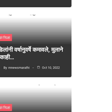
झा जिल्हा
िलांनी वर्षानुवर्षे कमावले, मुलाने
 काही…
By
mnewsmarathi
Oct 10, 2022
झा जिल्हा