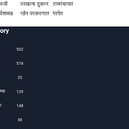
ory
502
574
20
म्या
129
ा
1480
38