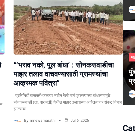
मा
े
“‘भराव नको, पूल बांधा’ : सोनकसवाडीचा
मु
पाझर तलाव वाचवण्यासाठी ग्रामस्थांचा
प्
आक्रमक पवित्रा”
प्रतिनिधी बारामती-फलटण नवीन रेल्वे मार्ग प्रकल्पाच्या बांधकामामुळे
सोनकसवाडी (ता. बारामती) येथील पाझर तलावाच्या अस्तित्वावर संकट निर्माण
पन
झाल्याचा…
By
mnewsmarathi
Jul 6, 2026
Cat