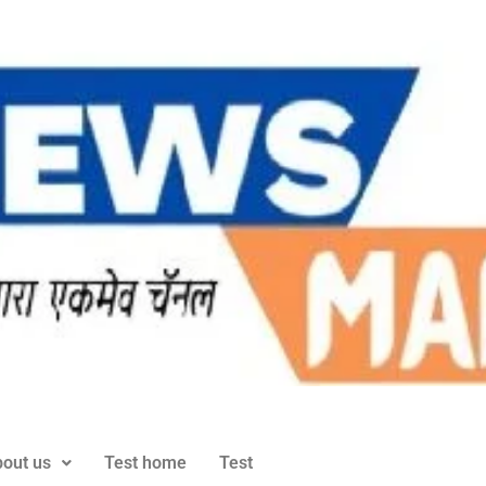
out us
Test home
Test