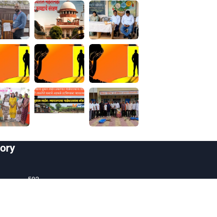
ory
502
574