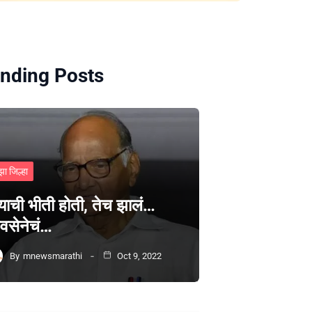
nding Posts
झा जिल्हा
्याची भीती होती, तेच झालं…
वसेनेचं…
By
mnewsmarathi
Oct 9, 2022