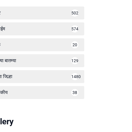
र
502
ाईम
574
ळ
20
्या बातम्या
129
ा जिल्हा
1480
जकीय
38
lery