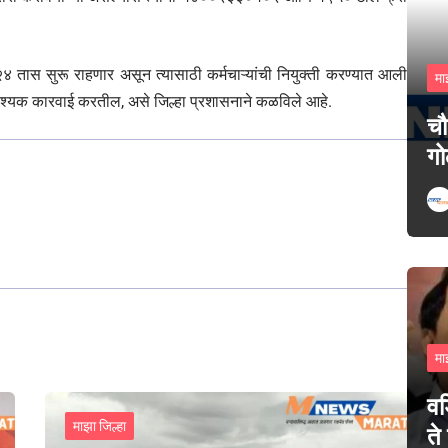
ष २४ तास सुरू राहणार असून त्यासाठी कर्मचाऱ्यांची नियुक्ती करण्यात आली
मा
वश्यक कारवाई करतील, असे जिल्हा प्रशासनाने कळविले आहे.
चौ
गो
मा
वड
माझा जिल्हा
ते