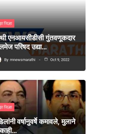
झा जिल्हा
थी एनआयसीडीसी गुंतवणूकदार
लमेज परिषद उद्या…
By
mnewsmarathi
Oct 9, 2022
झा जिल्हा
िलांनी वर्षानुवर्षे कमावले, मुलाने
 काही…