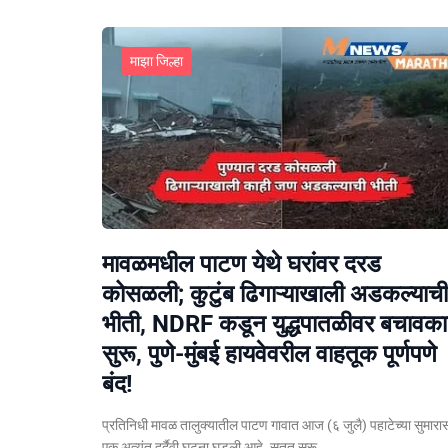
माझा जिल्हा
मावळमधील पाटण येथे घरांवर दरड
कोसळली; कुटुंब ढिगाऱ्याखाली अडकल्याची
भीती, NDRF कडून युद्धपातळीवर बचावकार
सुरू, पुणे-मुंबई हायवेवरील वाहतूक पूर्णपणे
बंद!
​प्रतिनिधी मावळ तालुक्यातील पाटण गावात आज (६ जुलै) पहाटेच्या सुमारा
एक अत्यंत दुर्दैवी घटना घडली आहे. सतत सुरू…