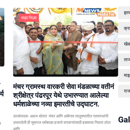
इत
माझा जिल्हा
क्र
खे
ताज
माझ
मंचर ग्रामस्थ वारकरी सेवा मंडळाच्या वतीनं
रा
्य
श्रीक्षेत्र पंढरपूर येथे उभारण्यात आलेल्या
धर्मशाळेच्या नव्या इमारतीचे उद्घाटन.
उपसंपादक- अक्षय थोरात मंचर आणि आंबेगाव तालुक्यातील ग्रामस्थांनी
Gal
उभारलेली ही सुसज्ज धर्मशाळा हजारो वारकऱ्यांसाठी हक्काचा निवारा ठरेल
स
आणि…