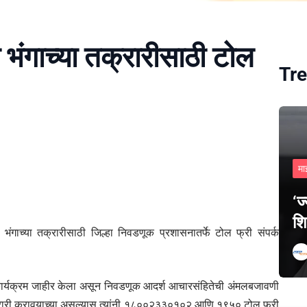
ंगाच्या तक्रारीसाठी टोल
Tre
मा
‘ज
शि
 भंगाच्या तक्रारीसाठी जिल्हा निवडणूक प्रशासनातर्फे टोल फ्री संपर्क
ार्यक्रम जाहीर केला असून निवडणूक आदर्श आचारसंहितेची अंमलबजावणी
तक्रारी करावयाच्या असल्यास त्यांनी १८००२३३०१०२ आणि १९५० टोल फ्री