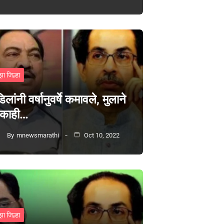
झा जिल्हा
िलांनी वर्षानुवर्षे कमावले, मुलाने
 काही…
By
mnewsmarathi
Oct 10, 2022
झा जिल्हा