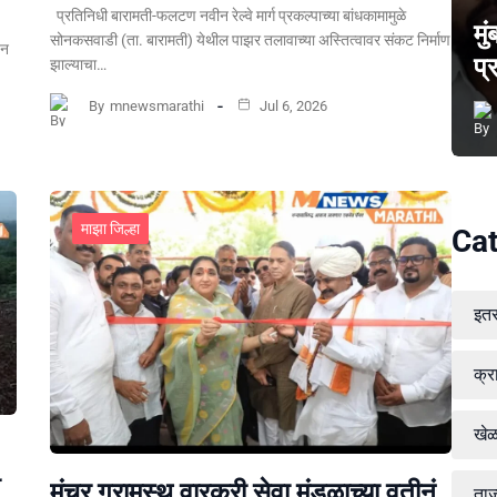
प्रतिनिधी बारामती-फलटण नवीन रेल्वे मार्ग प्रकल्पाच्या बांधकामामुळे
मु
सोनकसवाडी (ता. बारामती) येथील पाझर तलावाच्या अस्तित्वावर संकट निर्माण
पन
प्
झाल्याचा…
By
mnewsmarathi
Jul 6, 2026
माझा जिल्हा
Cat
इत
क्र
खे
मंचर ग्रामस्थ वारकरी सेवा मंडळाच्या वतीनं
ताज