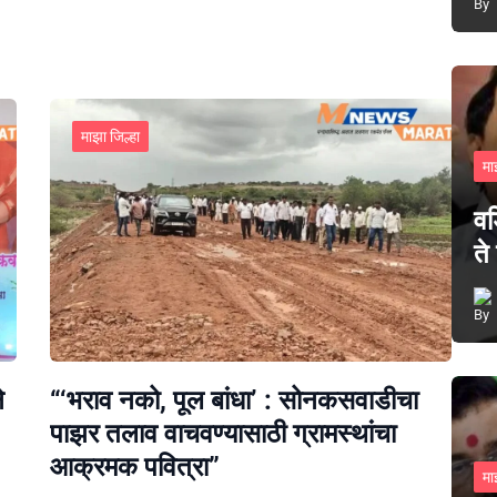
माझा जिल्हा
मा
वड
ते
े
“‘भराव नको, पूल बांधा’ : सोनकसवाडीचा
पाझर तलाव वाचवण्यासाठी ग्रामस्थांचा
आक्रमक पवित्रा”
मा