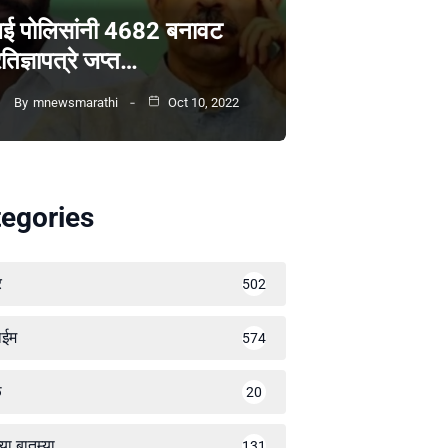
ंबई पोलिसांनी 4682 बनावट
रतिज्ञापत्रे जप्त…
By
mnewsmarathi
Oct 10, 2022
egories
र
502
ाईम
574
ळ
20
्या बातम्या
131