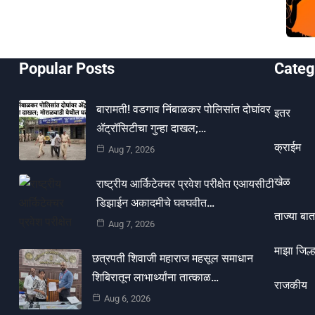
Popular Posts
Categ
बारामती! वडगाव निंबाळकर पोलिसांत दोघांवर
इतर
ॲट्रॉसिटीचा गुन्हा दाखल;…
क्राईम
Aug 7, 2026
खेळ
राष्ट्रीय आर्किटेक्चर प्रवेश परीक्षेत एआयसीटी
डिझाईन अकादमीचे घवघवीत…
ताज्या बात
Aug 7, 2026
माझा जिल्ह
छत्रपती शिवाजी महाराज महसूल समाधान
शिबिरातून लाभार्थ्यांना तात्काळ…
राजकीय
Aug 6, 2026