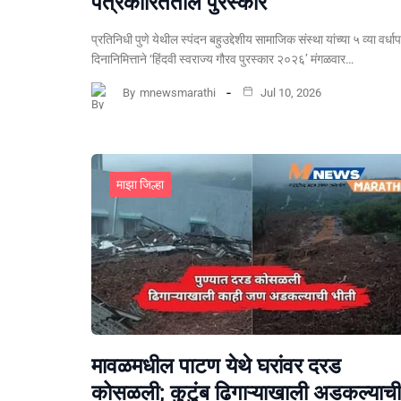
पत्रकारितेतील पुरस्कार
प्रतिनिधी पुणे येथील स्पंदन बहुउद्देशीय सामाजिक संस्था यांच्या ५ व्या वर्धा
दिनानिमित्ताने ‘हिंदवी स्वराज्य गौरव पुरस्कार २०२६’ मंगळवार…
By
mnewsmarathi
Jul 10, 2026
माझा जिल्हा
मावळमधील पाटण येथे घरांवर दरड
कोसळली; कुटुंब ढिगाऱ्याखाली अडकल्याची