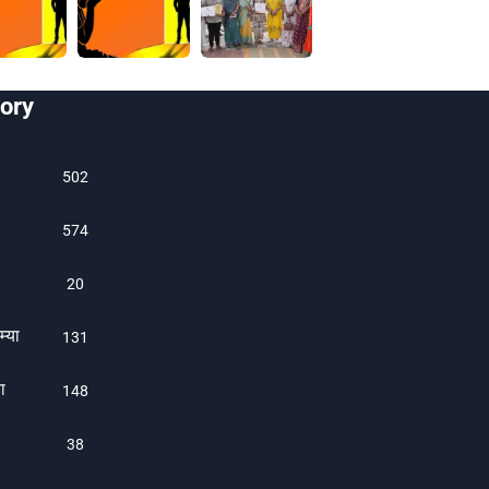
ory
502
574
20
म्या
131
ा
1480
38