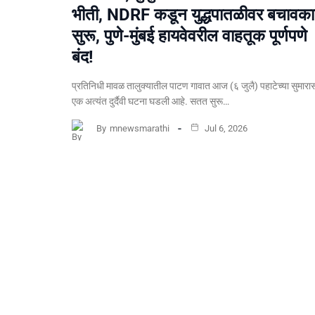
भीती, NDRF कडून युद्धपातळीवर बचावकार
सुरू, पुणे-मुंबई हायवेवरील वाहतूक पूर्णपणे
बंद!
​प्रतिनिधी मावळ तालुक्यातील पाटण गावात आज (६ जुलै) पहाटेच्या सुमारा
एक अत्यंत दुर्दैवी घटना घडली आहे. सतत सुरू…
By
mnewsmarathi
Jul 6, 2026