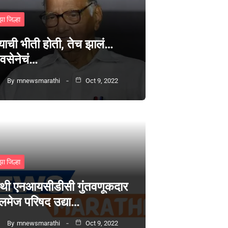
झा जिल्हा
्याची भीती होती, तेच झालं…
वसेनेचं…
By
mnewsmarathi
Oct 9, 2022
झा जिल्हा
थी एनआयसीडीसी गुंतवणूकदार
लमेज परिषद उद्या…
By
mnewsmarathi
Oct 9, 2022