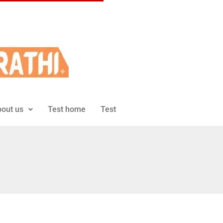
out us
Test home
Test