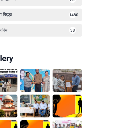
ा जिल्हा
1480
जकीय
38
lery