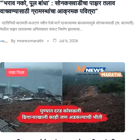
“‘भराव नको, पूल बांधा’ : सोनकसवाडीचा पाझर तलाव
वाचवण्यासाठी ग्रामस्थांचा आक्रमक पवित्रा”
प्रतिनिधी बारामती-फलटण नवीन रेल्वे मार्ग प्रकल्पाच्या बांधकामामुळे सोनकसवाडी (ता. बारामती)
येथील पाझर तलावाच्या अस्तित्वावर संकट निर्माण झाल्याचा…
By
mnewsmarathi
Jul 6, 2026
माझा जिल्हा