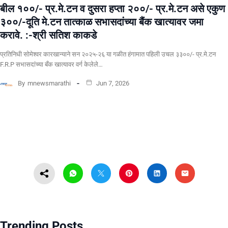
बील १००/- प्र.मे.टन व दुसरा हप्ता २००/- प्र.मे.टन असे एकुण
३००/-दूति मे.टन तात्काळ सभासदांच्या बैंक खात्यावर जमा
करावे. :-श्री सतिश काकडे
प्रतिनिधी सोमेश्वर कारखान्याने सन २०२५-२६ या गळीत हंगामात पहिली उचल ३३००/- प्र.मे.टन
F.R.P सभासदांच्या बँक खात्यावर वर्ग केलेले…
By
mnewsmarathi
Jun 7, 2026
Trending Posts