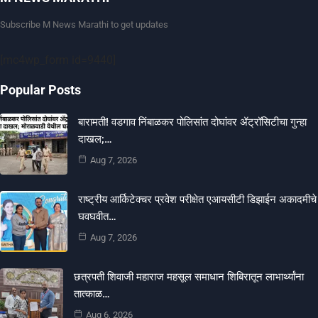
Subscribe M News Marathi to get updates
[mc4wp_form id=9440]
Popular Posts
बारामती! वडगाव निंबाळकर पोलिसांत दोघांवर ॲट्रॉसिटीचा गुन्हा
दाखल;…
Aug 7, 2026
राष्ट्रीय आर्किटेक्चर प्रवेश परीक्षेत एआयसीटी डिझाईन अकादमीचे
घवघवीत…
Aug 7, 2026
छत्रपती शिवाजी महाराज महसूल समाधान शिबिरातून लाभार्थ्यांना
तात्काळ…
Aug 6, 2026