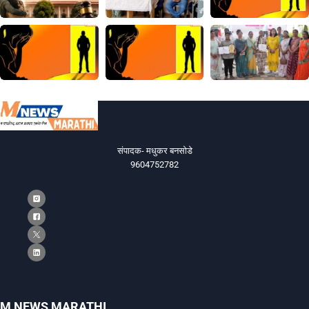
संपादक- मधुकर बनसोडे
9604752782
M NEWS MARATHI