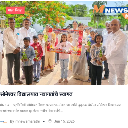
माझा जिल्हा
सोमेश्वर विद्यालयात नवागतांचे स्वागत
मोरगाव – प्रतिनिधी सोमेश्वर शिक्षण प्रसारक मंडळाच्या आंबी बुद्रुक येथील सोमेश्वर विद्यालयात
पाचवीच्या वर्गात दाखल झालेल्या नवीन विद्यार्थ्यांचे…
By
mnewsmarathi
Jun 15, 2026