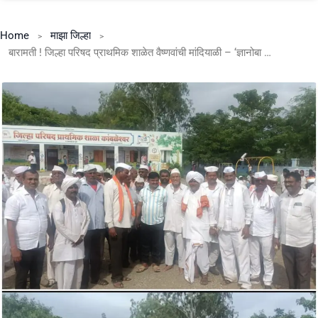
Home
माझा जिल्हा
बारामती ! जिल्हा परिषद प्राथमिक शाळेत वैष्णवांची मांदियाळी – ‘ज्ञानोबा माऊली तुकाराम ‘ जयघोषात भक्तिमय वातावरणात महर्षी वाल्मिकी ऋषी यांच्या पालखी सोहळ्याचे स्वागत .