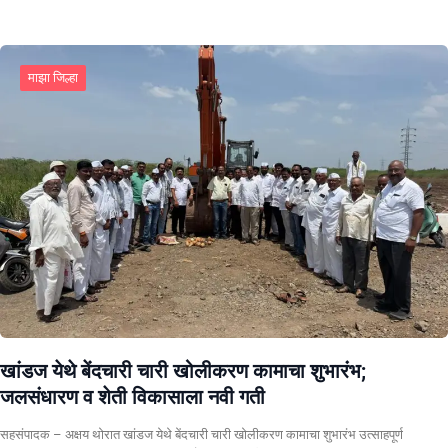
माझा जिल्हा
खांडज येथे बेंदचारी चारी खोलीकरण कामाचा शुभारंभ;
जलसंधारण व शेती विकासाला नवी गती
सहसंपादक – अक्षय थोरात खांडज येथे बेंदचारी चारी खोलीकरण कामाचा शुभारंभ उत्साहपूर्ण