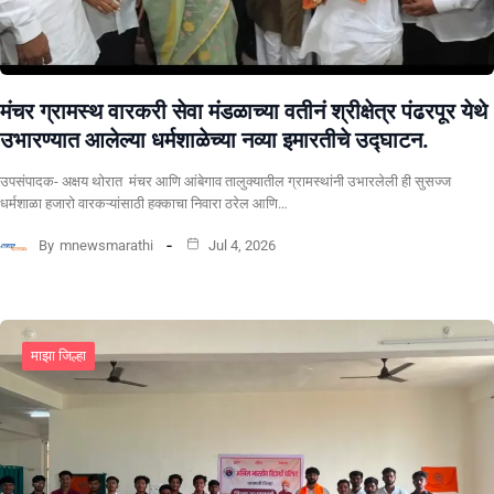
मंचर ग्रामस्थ वारकरी सेवा मंडळाच्या वतीनं श्रीक्षेत्र पंढरपूर येथे
उभारण्यात आलेल्या धर्मशाळेच्या नव्या इमारतीचे उद्घाटन.
उपसंपादक- अक्षय थोरात मंचर आणि आंबेगाव तालुक्यातील ग्रामस्थांनी उभारलेली ही सुसज्ज
धर्मशाळा हजारो वारकऱ्यांसाठी हक्काचा निवारा ठरेल आणि…
By
mnewsmarathi
Jul 4, 2026
माझा जिल्हा