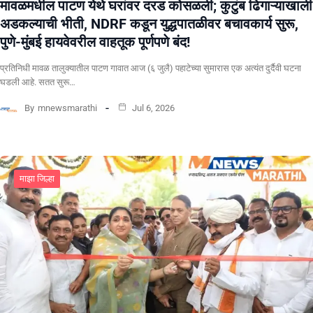
मावळमधील पाटण येथे घरांवर दरड कोसळली; कुटुंब ढिगाऱ्याखाली
अडकल्याची भीती, NDRF कडून युद्धपातळीवर बचावकार्य सुरू,
पुणे-मुंबई हायवेवरील वाहतूक पूर्णपणे बंद!
​प्रतिनिधी मावळ तालुक्यातील पाटण गावात आज (६ जुलै) पहाटेच्या सुमारास एक अत्यंत दुर्दैवी घटना
घडली आहे. सतत सुरू…
By
mnewsmarathi
Jul 6, 2026
माझा जिल्हा