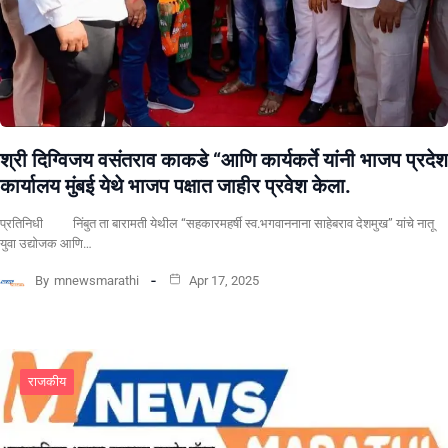
श्री दिग्विजय वसंतराव काकडे “आणि कार्यकर्ते यांनी भाजप प्रदेश
कार्यालय मुंबई येथे भाजप पक्षात जाहीर प्रवेश केला.
प्रतिनिधी निंबुत ता बारामती येथील “सहकारमहर्षी स्व.भगवाननाना साहेबराव देशमुख” यांचे नातू
युवा उद्योजक आणि…
By
mnewsmarathi
Apr 17, 2025
राजकीय