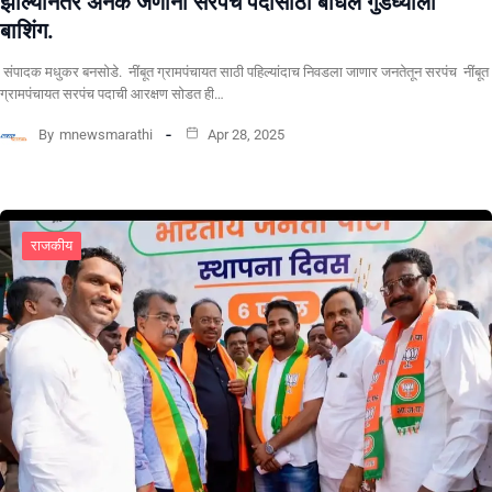
झाल्यानंतर अनेक जणांनी सरपंच पदासाठी बांधले गुडघ्याला
बाशिंग.
संपादक मधुकर बनसोडे. नींबूत ग्रामपंचायत साठी पहिल्यांदाच निवडला जाणार जनतेतून सरपंच नींबूत
ग्रामपंचायत सरपंच पदाची आरक्षण सोडत ही…
By
mnewsmarathi
Apr 28, 2025
राजकीय