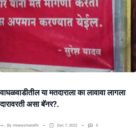
वाघळवाडीतील या मतदाराला का लावावा लागला
दारावरती असा बॅनर?.
By
mnewsmarathi
Dec 7, 2022
0