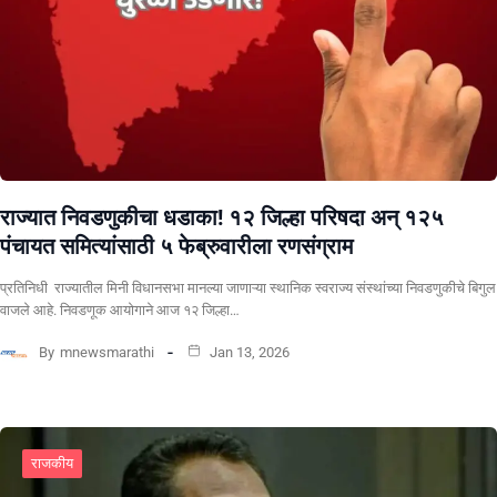
राज्यात निवडणुकीचा धडाका! १२ जिल्हा परिषदा अन् १२५
पंचायत समित्यांसाठी ५ फेब्रुवारीला रणसंग्राम
प्रतिनिधी राज्यातील मिनी विधानसभा मानल्या जाणाऱ्या स्थानिक स्वराज्य संस्थांच्या निवडणुकीचे बिगुल
वाजले आहे. निवडणूक आयोगाने आज १२ जिल्हा…
By
mnewsmarathi
Jan 13, 2026
राजकीय