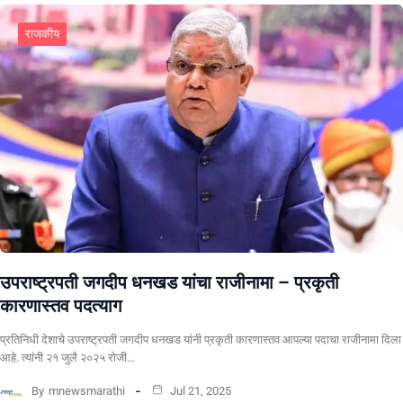
राजकीय
उपराष्ट्रपती जगदीप धनखड यांचा राजीनामा – प्रकृती
कारणास्तव पदत्याग
प्रतिनिधी देशाचे उपराष्ट्रपती जगदीप धनखड यांनी प्रकृती कारणास्तव आपल्या पदाचा राजीनामा दिला
आहे. त्यांनी २१ जुलै २०२५ रोजी…
By
mnewsmarathi
Jul 21, 2025