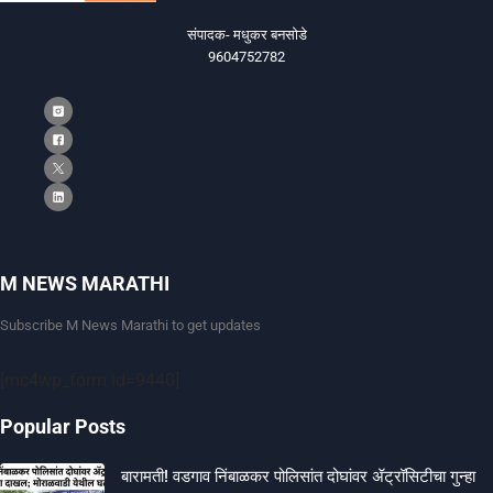
संपादक- मधुकर बनसोडे
9604752782
M NEWS MARATHI
Subscribe M News Marathi to get updates
[mc4wp_form id=9440]
Popular Posts
बारामती! वडगाव निंबाळकर पोलिसांत दोघांवर ॲट्रॉसिटीचा गुन्हा