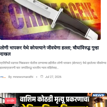
लोणी भापकर येथे कोयत्याने जीवघेणा हल्ला; चौघांविरुद्ध गुन्हा
दाखल
प्रतिनिधी वडगाव निंबाळकर पोलीस ठाण्याच्या हद्दीतील लोणी भापकर (बोरघाट) येथे झालेल्या जीवघेण्या
हल्ल्याप्रकरणी चार जणांविरुद्ध भारतीय न्याय संहितेसह…
By
mnewsmarathi
Jul 27, 2026
क्राईम