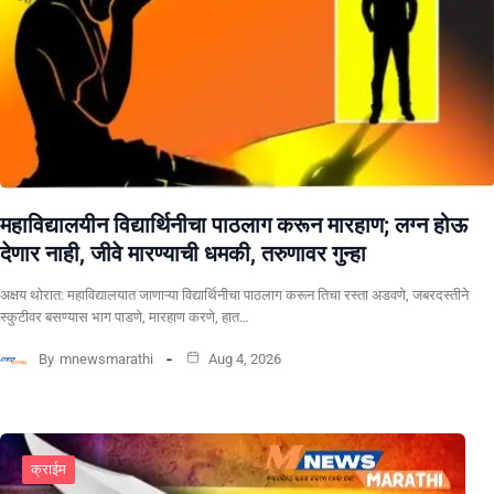
महाविद्यालयीन विद्यार्थिनीचा पाठलाग करून मारहाण; लग्न होऊ
देणार नाही, जीवे मारण्याची धमकी, तरुणावर गुन्हा
अक्षय थोरात: महाविद्यालयात जाणाऱ्या विद्यार्थिनीचा पाठलाग करून तिचा रस्ता अडवणे, जबरदस्तीने
स्कुटीवर बसण्यास भाग पाडणे, मारहाण करणे, हात…
By
mnewsmarathi
Aug 4, 2026
क्राईम