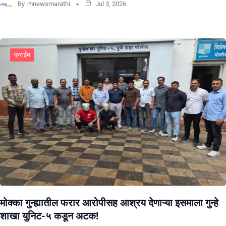
By
mnewsmarathi
Jul 3, 2026
क्राईम
मोक्का गुन्ह्यातील फरार आरोपीसह आश्रय देणाऱ्या इसमाला गुन्हे
शाखा युनिट-५ कडून अटक!