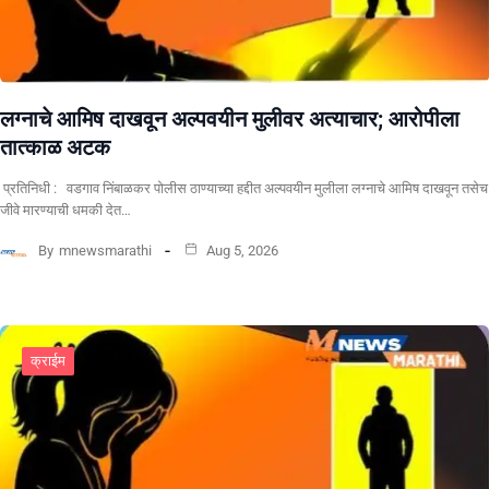
लग्नाचे आमिष दाखवून अल्पवयीन मुलीवर अत्याचार; आरोपीला
तात्काळ अटक
प्रतिनिधी : वडगाव निंबाळकर पोलीस ठाण्याच्या हद्दीत अल्पवयीन मुलीला लग्नाचे आमिष दाखवून तसेच
जीवे मारण्याची धमकी देत…
By
mnewsmarathi
Aug 5, 2026
क्राईम