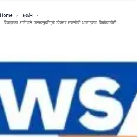
Home
क्राईम
विवाहाच्या आमिषाने फसवणुकीमुळे डॉक्टर तरुणीची आत्महत्या; बिबवेवाडीतील घटना