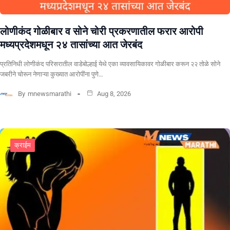
लोणीकंद गोळीबार व सोने चोरी प्रकरणातील फरार आरोपी
मध्यप्रदेशमधून २४ तासांच्या आत जेरबंद
प्रतिनिधी लोणीकंद परिसरातील वाडेबोल्हाई येथे एका व्यावसायिकावर गोळीबार करून २२ तोळे सोने
जबरीने चोरून नेणाऱ्या कुख्यात आरोपींना पुणे…
By
mnewsmarathi
Aug 8, 2026
क्राईम