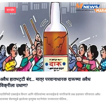
क्राईम
अवैध हातभट्टी बंद… मात्र परवानाधारक दारूच्या अवैध
विक्रीला उधाण?
प्रतिनिधी एक्साईज विभाग आणि पोलिसांच्या कारवाईकडे नागरिकांचे लक्ष हडपसर परिसरात अवैध
दारूच्या सेवनामुळे झालेल्या मृत्यूच्या घटनेनंतर राज्यभरात पोलिस…