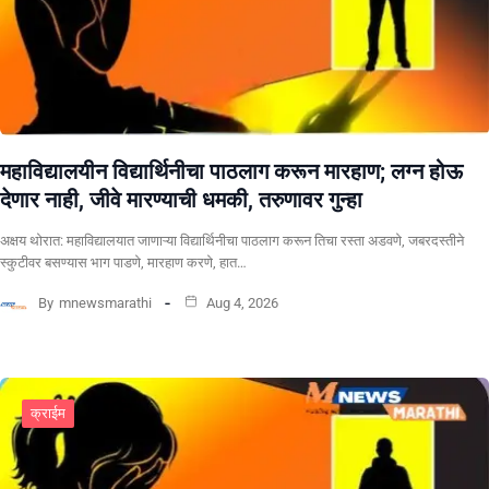
महाविद्यालयीन विद्यार्थिनीचा पाठलाग करून मारहाण; लग्न होऊ
देणार नाही, जीवे मारण्याची धमकी, तरुणावर गुन्हा
अक्षय थोरात: महाविद्यालयात जाणाऱ्या विद्यार्थिनीचा पाठलाग करून तिचा रस्ता अडवणे, जबरदस्तीने
स्कुटीवर बसण्यास भाग पाडणे, मारहाण करणे, हात…
By
mnewsmarathi
Aug 4, 2026
क्राईम