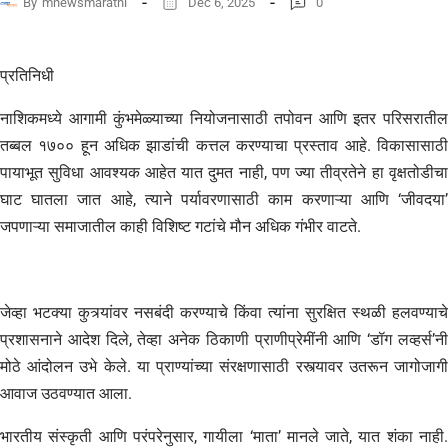
By
mnewsmarathi
Dec 6, 2025
0
प्रतिनिधी
​नाशिकमध्ये आगामी कुंभमेळ्याच्या नियोजनासाठी तपोवन आणि इतर परिसरातील
तब्बल १७०० हून अधिक झाडांची कत्तल करण्याचा प्रस्ताव आहे. विकासासाठी
पायाभूत सुविधा आवश्यक आहेत यात दुमत नाही, पण ज्या तीव्रतेने हा वृक्षतोडीचा
घाट घातला जात आहे, त्याने पर्यावरणासाठी काम करणाऱ्या आणि ‘जीवदया’
जपणाऱ्या समाजातील काही विशिष्ट गटांचे मौन अधिक गंभीर वाटते.
​जेव्हा भटक्या कुत्र्यांवर नसबंदी करण्याचे किंवा त्यांना सुरक्षित स्थळी हलवण्याचे
प्रशासनाने आदेश दिले, तेव्हा अनेक ठिकाणी प्राणीप्रेमींनी आणि ‘डॉग लव्हर्स’नी
मोठे आंदोलन उभे केले. या प्राण्यांच्या संरक्षणासाठी रस्त्यावर उतरून जागोजागी
आवाज उठवण्यात आला.
​भारतीय संस्कृती आणि परंपरेनुसार, गायीला ‘माता’ मानले जाते, यात शंका नाही.