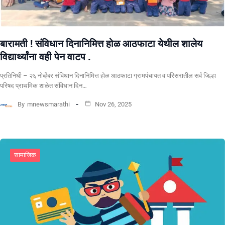
बारामती ! संविधान दिनानिमित्त होळ आठफाटा येथील शालेय
विद्यार्थ्यांना वही पेन वाटप .
प्रतिनिधी – २६ नोव्हेंबर संविधान दिनानिमित्त होळ आठफाटा ग्रामपंचायत व परिसरातील सर्व जिल्हा
परिषद प्राथमिक शाळेत संविधान दिन…
By
mnewsmarathi
Nov 26, 2025
सामाजिक