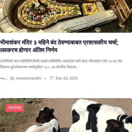
भीमाशंकर मंदिर ३ महिने बंद ठेवण्याबाबत प्रशासकीय चर्चा;
लवकरच होणार अंतिम निर्णय
प्रतिनिधी बारा ज्योतिर्लिंगांपैकी सहावे ज्योतिर्लिंग असलेल्या श्री क्षेत्र भीमाशंकर येथे २०२७ च्या
सिंहस्थ कुंभमेळ्याच्या पार्श्वभूमीवर २८८.१७ कोटींचा विकास…
By
mnewsmarathi
Dec 24, 2025
सामाजिक