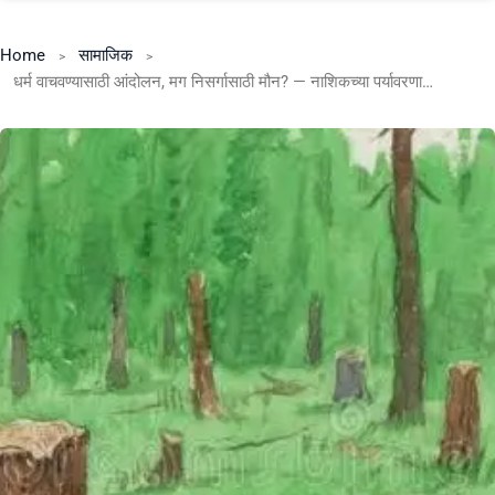
Home
सामाजिक
धर्म वाचवण्यासाठी आंदोलन, मग निसर्गासाठी मौन? ​— नाशिकच्या पर्यावरणाच्या नैतिकतेवर एक गंभीर प्रश्न