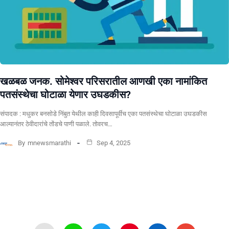
खळबळ जनक. सोमेश्वर परिसरातील आणखी एका नामांकित
पतसंस्थेचा घोटाळा येणार उघडकीस?
संपादक : मधुकर बनसोडे निंबुत येथील काही दिवसापूर्वीच एका पतसंस्थेचा घोटाळा उघडकीस
आल्यानंतर ठेवीदारांचे तोंडचे पाणी पळाले. तोवरच…
By
mnewsmarathi
Sep 4, 2025