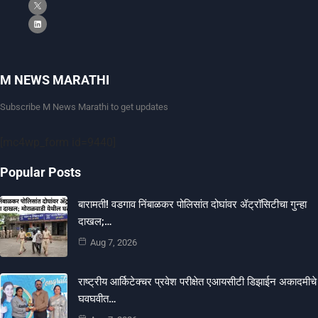
M NEWS MARATHI
Subscribe M News Marathi to get updates
[mc4wp_form id=9440]
Popular Posts
बारामती! वडगाव निंबाळकर पोलिसांत दोघांवर ॲट्रॉसिटीचा गुन्हा
दाखल;…
Aug 7, 2026
राष्ट्रीय आर्किटेक्चर प्रवेश परीक्षेत एआयसीटी डिझाईन अकादमीचे
घवघवीत…