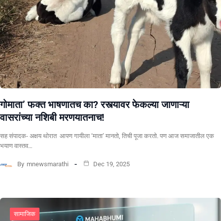
गोमाता’ फक्त भाषणातच का? रस्त्यावर फेकल्या जाणाऱ्या
वासरांच्या नशिबी मरणयातनाच!
सह संपादक- अक्षय थोरात ​ ​आपण गायीला ‘माता’ मानतो, तिची पूजा करतो. पण आज समाजातील एक
भयाण वास्तव…
By
mnewsmarathi
Dec 19, 2025
सामाजिक