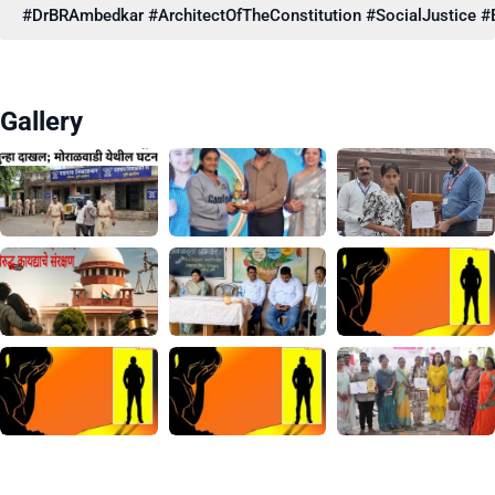
#DrBRAmbedkar #ArchitectOfTheConstitution #SocialJustice #E
Gallery