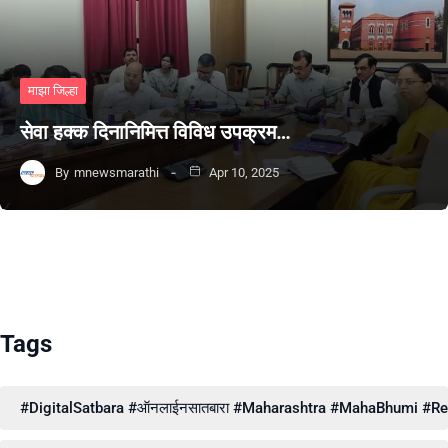
माझा जिल्हा
सेवा हक्क दिनानिमित्त विविध उपक्रम…
By
mnewsmarathi
Apr 10, 2025
Tags
#DigitalSatbara #ऑनलाईनसातबारा #Maharashtra #MahaBhumi #Reve