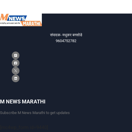
संपादक- मधुकर बनसोडे
9604752782
M NEWS MARATHI
Subscribe M News Marathi to get updates
[mc4wp_form id=9440]