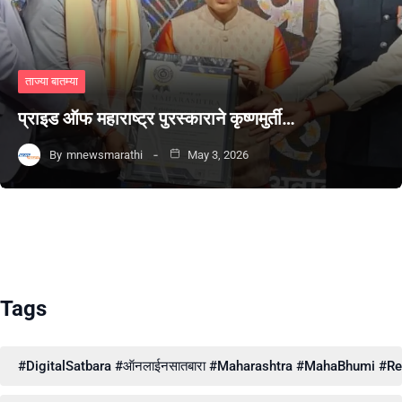
ताज्या बातम्या
प्राइड ऑफ महाराष्ट्र पुरस्काराने कृष्णमुर्ती…
By
mnewsmarathi
May 3, 2026
Tags
#DigitalSatbara #ऑनलाईनसातबारा #Maharashtra #MahaBhumi #Reve