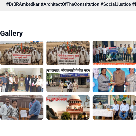
#DrBRAmbedkar #ArchitectOfTheConstitution #SocialJustice #E
Gallery