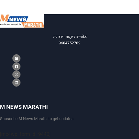
संपादक- मधुकर बनसोडे
9604752782
M NEWS MARATHI
Subscribe M News Marathi to get updates
[mc4wp_form id=9440]