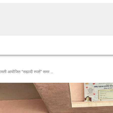
श्री क्षेत्र वीर येथे अभाविप बारामती आयोजित “सह्यादी स्पर्श” समर कॅम्प उत्साहात संपन्न