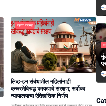
ताज्या बातम्या
मा
मु
प्
लिव्ह-इन संबंधातील महिलांनाही
क्रूरतेविरुद्ध कायद्याचे संरक्षण; सर्वोच्च
न्यायालयाचा ऐतिहासिक निर्णय
Cat
प्रतिनिधी. महिलांच्या कायदेशीर संरक्षणाच्या दृष्टीने महत्त्वपूर्ण निर्णय देताना