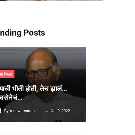
nding Posts
झा जिल्हा
्याची भीती होती, तेच झालं…
वसेनेचं…
By
mnewsmarathi
Oct 9, 2022