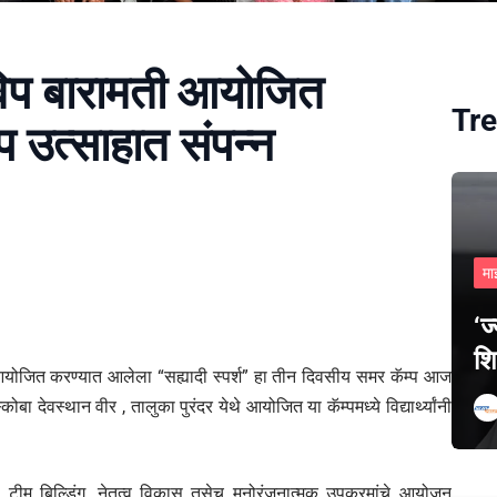
भाविप बारामती आयोजित
Tre
्प उत्साहात संपन्न
मा
‘ज
शि
ने आयोजित करण्यात आलेला “सह्यादी स्पर्श” हा तीन दिवसीय समर कॅम्प आज
ोबा देवस्थान वीर , तालुका पुरंदर येथे आयोजित या कॅम्पमध्ये विद्यार्थ्यांनी
र्चा, टीम बिल्डिंग, नेतृत्व विकास तसेच मनोरंजनात्मक उपक्रमांचे आयोजन