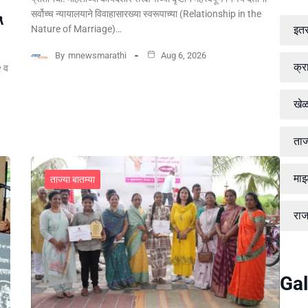
सर्वोच्च न्यायालयाने विवाहासारख्या स्वरूपाच्या (Relationship in the
५
Nature of Marriage)…
इत
By
mnewsmarathi
Aug 6, 2026
क्र
२ व
खे
ताज
माझ
ताज्या बातम्या
रा
Gal