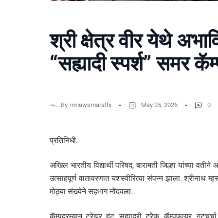
श्री क्षेत्र वीर येथे अ
“सह्यादी स्पर्श” समर कॅम
By
mnewsmarathi
May 25, 2026
0
प्रतिनिधी.
अखिल भारतीय विद्यार्थी परिषद, बारामती जिल्हा यांच्या वती
उत्साहपूर्ण वातावरणात यशस्वीरित्या संपन्न झाला. श्रीनाथ म्हस्क
मोठ्या संख्येने सहभाग नोंदवला.
कॅम्पदरम्यान ट्रेझर हंट, सह्याद्री ट्रेक, कॅम्पफायर, गटच