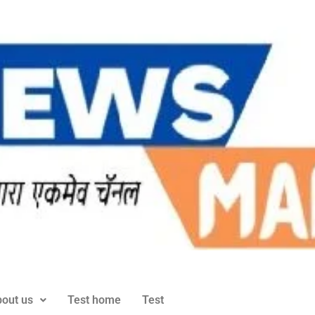
out us
Test home
Test