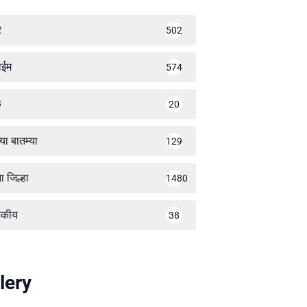
र
502
ाईम
574
ळ
20
्या बातम्या
129
ा जिल्हा
1480
जकीय
38
lery