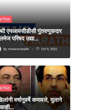
झा जिल्हा
थी एनआयसीडीसी गुंतवणूकदार
लमेज परिषद उद्या…
By
mnewsmarathi
Oct 9, 2022
झा जिल्हा
िलांनी वर्षानुवर्षे कमावले, मुलाने
 काही…